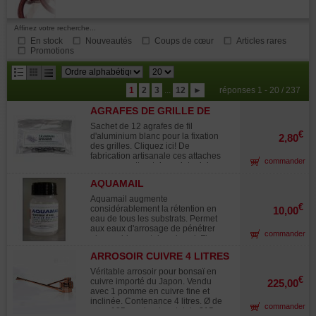
Affinez votre recherche...
En stock
Nouveautés
Coups de cœur
Articles rares
Promotions
résultats
1
2
3
...
12
►
réponses 1 - 20 / 237
par
AGRAFES DE GRILLE DE
page
DRAINAGE +- 12 MM
Sachet de 12 agrafes de fil
€
d'aluminium blanc pour la fixation
2,80
des grilles. Cliquez ici! De
fabrication artisanale ces attaches
commander
vous permettront de maintenir les
grilles de drainage au fond des
AQUAMAIL
poteries. En effet une grille de
drainage doit toujours être fixée au
Aquamail augmente
contenant de manière à ce qu'elle
€
considérablement la rétention en
10,00
reste en place afin que le substrat ne
eau de tous les substrats. Permet
soit emporté par les arrosages
aux eaux d'arrosage de pénétrer
commander
copieux et réguliers que nécessitent
plus rapidement dans le sol. Flacon
vos bonsaï.
de 60 ml. Evite la formation de
ARROSOIR CUIVRE 4 LITRES
croûte à la surface de la terre.
Dosage 1 bouchon pour 10 litres
Véritable arrosoir pour bonsaï en
d'eau en arrosage une fois au
€
cuivre importé du Japon. Vendu
225,00
printemps et une fois en début d'été.
avec 1 pomme en cuivre fine et
Conserver à l'abri de la lumière et du
inclinée. Contenance 4 litres. Ø de
commander
gel. Utilisé par de nombreux
cuve 185 mm hauteur totale 215