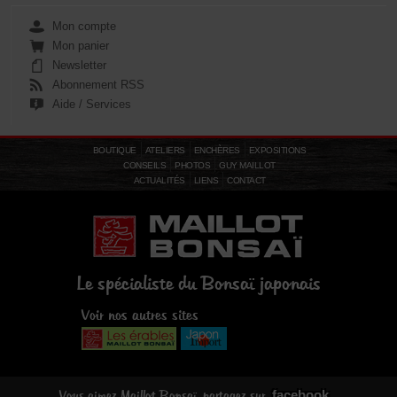
Mon compte
Mon panier
Newsletter
Abonnement RSS
Aide / Services
BOUTIQUE
ATELIERS
ENCHÈRES
EXPOSITIONS
CONSEILS
PHOTOS
GUY MAILLOT
ACTUALITÉS
LIENS
CONTACT
Le spécialiste du Bonsaï japonais
Voir nos autres sites
facebook
Vous aimez Maillot Bonsaï, partagez sur