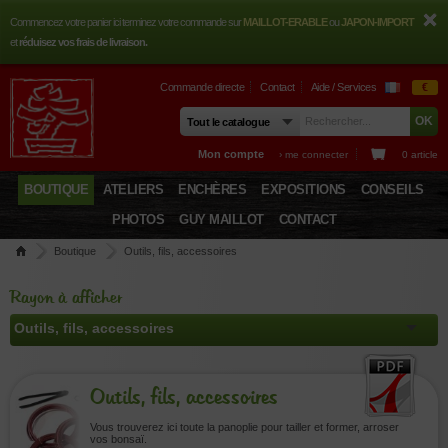
Commencez votre panier ici terminez votre commande sur
MAILLOT-ERABLE
ou
JAPON-IMPORT
et
réduisez vos frais de livraison.
Commande directe
Contact
Aide / Services
€
Mon compte
› me connecter
0 article
BOUTIQUE
ATELIERS
ENCHÈRES
EXPOSITIONS
CONSEILS
PHOTOS
GUY MAILLOT
CONTACT
Boutique
Outils, fils, accessoires
Rayon à afficher
Outils, fils, accessoires
Vous trouverez ici toute la panoplie pour tailler et former, arroser
vos bonsaï.