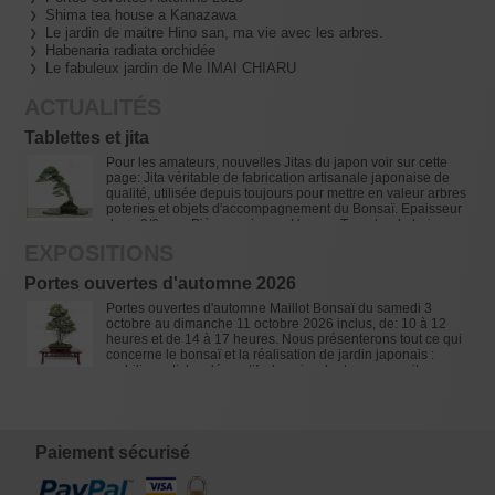
Shima tea house a Kanazawa
Le jardin de maitre Hino san, ma vie avec les arbres.
Habenaria radiata orchidée
Le fabuleux jardin de Me IMAI CHIARU
ACTUALITÉS
Tablettes et jita
Pour les amateurs, nouvelles Jitas du japon voir sur cette
page: Jita véritable de fabrication artisanale japonaise de
qualité, utilisée depuis toujours pour mettre en valeur arbres
poteries et objets d'accompagnement du Bonsaï. Epaisseur
de +- 3/6 mm. Pièces uniques. Usage : Tranche de bois
(loupe d'essences fruitières (prunier, cognassier, cerisier
EXPOSITIONS
etc.) de faible épaisseur vernie, pour la présentation de
plantes d'accompagnement (kusamono) de mini bonsaï ou
Portes ouvertes d'automne 2026
de figurines.
Portes ouvertes d'automne Maillot Bonsaï du samedi 3
octobre au dimanche 11 octobre 2026 inclus, de: 10 à 12
heures et de 14 à 17 heures. Nous présenterons tout ce qui
concerne le bonsaï et la réalisation de jardin japonais :
mobilier, articles décoratifs, bassins, lanternes granit,
bambous, terres, outils, poteries, bonsaï et plus de 900
variétés d'érables palmés.
Paiement sécurisé