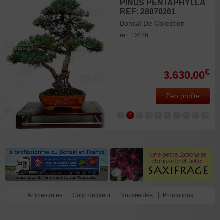
PINUS THUNBERGII
PINUS PENTAPHYLLA
PINUS PENTAPHYLLA
PINUS THUNBERGII
PINUS PENTAPHYLLA
PINUS PENTAPHYLLA
HOSTA MONKEY
ENGRAIS NUTRICOTE
LANTERNE GRANITE
PINUS PENTAPHYLLA
REF: 16070261
REF: 28070261
REF: 10100251
12100241
REF: 30060268
REF: 10110253
BUSINESS
PLUS 6M 1 KILO
ZENDOJI GATA 160
19100241
CM
Bonsaï De Collection
Bonsaï De Collection
Bonsaï De Collection
Bonsaï D'exception
Bonsaï De Collection
Bonsaï De Collection
Hostas
Engrais
Bonsaï D'exception
Lanternes En Granite
ref : 12427
ref : 12426
ref : 12377
ref : 12285
ref : 12424
ref : 12379
ref : 12197
ref : 12236
ref : 12136
ref : 11996
€
€
€
€
€
€
€
€
€
€
2.880,00
3.630,00
2.860,00
3.460,00
3.760,00
2.480,00
3.825,00
985,00
22,00
22,50
J'en profite
J'en profite
J'en profite
J'en profite
J'en profite
J'en profite
J'en profite
J'en profite
J'en profite
J'en profite
1
2
3
4
5
6
7
8
9
10
Articles rares
Coup de cœur
Nouveautés
Promotions