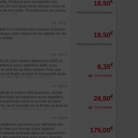
€
18,50
tte. Pratique pour transporter ses
que. En cuir épais brun orangé cousu et
n de leur taille. Possible pour un ciseau
momentanément épuisé
sans outils.
ref : 4311
ble à la ceinture pour ciseaux à bonsai
€
18,50
ciseaux sans risquer de les abimer ou de
s solide.
momentanément épuisé
ref : 4312
 100 et 1000 mètres références 6580 et
€
6,35
 bambous aussi appelées Baki, vous
le vent de les faire tomber. Pour une
car la ficelle se tend et s'assouplit après
commander
(Palm Tree Rope) 'Shyuro Nawa'.
e chine ensuite. Produit cent pour cent
ref : 5944
 la quadrupler selon la force que vous
et se couvrira de mousse si elle est en
matif de la bobine 600 grammes. Existe
€
28,50
es barrières en bambous aussi appelées
 empêchant ainsi le vent de les faire
'en servir humide car la ficelle se tend et
commander
és. 'Shuro Nawa' (Palm Tree Rope)
partir d'une partie de l'écorce du
ref : 6580
dra la doubler voire la quadrupler selon
si bien installée et se couvrira de
 jardiniers japonais pour fabriquer des
€
175,00
 fixer vos bonsai à leur support
 minutes la ficelle dans de l'eau et s'en
onc les noeuds que vous aurez réalisés.