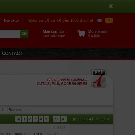
Payez en 3X ou 4X dès 100€ d'achat
€
Newsletter
Mon compte
Mon panier
0 article
› me connecter
CONTACT
Télécharger le catalogue
OUTILS, FILS, ACCESSOIRES
Promotions
◄
1
2
3
4
5
...
12
►
réponses 41 - 60 / 237
ref : 8722
e Ryuga. Longueur 210 mm. Taille des