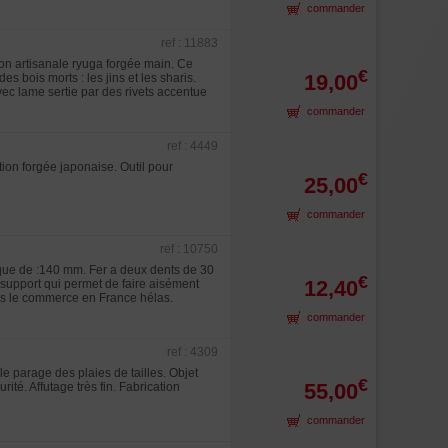
commander
ref : 11883
tion artisanale ryuga forgée main. Ce
€
19,00
 bois morts : les jins et les sharis.
vec lame sertie par des rivets accentue
commander
ref : 4449
tion forgée japonaise. Outil pour
€
25,00
commander
ref : 10750
ue de :140 mm. Fer a deux dents de 30
€
12,40
support qui permet de faire aisément
ans le commerce en France hélas.
commander
ref : 4309
e parage des plaies de tailles. Objet
€
55,00
ité. Affutage très fin. Fabrication
commander