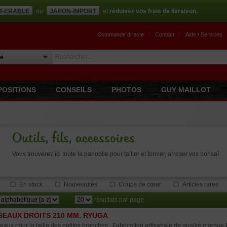
T-ERABLE
ou
JAPON-IMPORT
et
réduisez vos frais de livraison.
Commande directe
Contact
Aide / Services
POSITIONS
CONSEILS
PHOTOS
GUY MAILLOT
Outils, fils, accessoires
Vous trouverez ici toute la panoplie pour tailler et former, arroser vos bonsaï.
En stock
Nouveautés
Coups de cœur
Articles rares
résultats par page
SEAUX DROITS 210 MM. RYUGA
eaux pour la taille des petites branches . Fabrication artisanale de qualité marqu