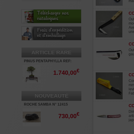
mai
Télécharger nos
CO
catalogues
Out
mod
Ave
Frais d'expédition
une
et d'emballage
CO
Out
ARTICLE RARE
gau
PINUS PENTAPHYLLA REF:
12020251
€
1.740,00
CO
Cou
mm 
lev
Fab
NOUVEAUTÉ
ROCHE SAMBA N° 12415
CO
Dim
€
730,00
art
jap