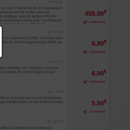
ref : 6135
 la main 5 diamètres de fils d'aluminium
€
455,00
dèle permet de mettre dans les
ès pratique, gain de temps et fini les
l en procédant comme suit : Les flasques
commander
une manivelle fournie. POUR UN
un au dessus de l'autre pour avoir
ref : 10119
x. Le sachet de 5 unités. Inscrivez leurs
€
6,80
rable de coloris beige orangé utilisé par
commander
ref : 6131
mm. Identifiez vos végétaux. Inscrivez
€
6,00
ique durable de coloris beige orangé
commander
ref : 4310
gétaux. Inscrivez leurs noms botaniques,
€
5,50
eige orangé utilisé par les professionnels
commander
ref : 10738
able à la ceinture pour ciseaux à