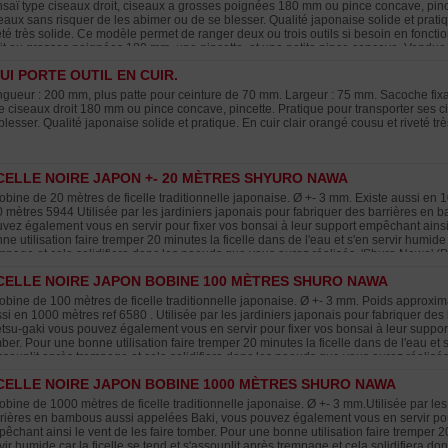
saï type ciseaux droit, ciseaux a grosses poignées 180 mm ou pince concave, pince
eaux sans risquer de les abimer ou de se blesser. Qualité japonaise solide et prati
eté très solide. Ce modèle permet de ranger deux ou trois outils si besoin en fonctio
it ou grosses poignées 180 mm, une pincette, et une petite pince concave. Vendue 
UI PORTE OUTIL EN CUIR.
gueur : 200 mm, plus patte pour ceinture de 70 mm. Largeur : 75 mm. Sacoche fixa
e ciseaux droit 180 mm ou pince concave, pincette. Pratique pour transporter ses 
blesser. Qualité japonaise solide et pratique. En cuir clair orangé cousu et riveté trè
CELLE NOIRE JAPON +- 20 MÈTRES SHYURO NAWA
obine de 20 mètres de ficelle traditionnelle japonaise. Ø +- 3 mm. Existe aussi en
 mètres 5944 Utilisée par les jardiniers japonais pour fabriquer des barrières en
vez également vous en servir pour fixer vos bonsai à leur support empêchant ainsi 
ne utilisation faire tremper 20 minutes la ficelle dans de l'eau et s'en servir humide 
mpage et cela solidifiera donc les noeuds que vous aurez réalisés. 'Shuro Nawa' 
rication a partir d'une partie de l'écorce du trachycarpus fortunei teinté à l'encre d
CELLE NOIRE JAPON BOBINE 100 MÈTRES SHURO NAWA
urel recyclable et compostable. Pour du haubanage, il vous faudra la doubler voire
ez lui appliquer. La ficelle shuro nawa peut tenir plusieurs années si bien installée 
obine de 100 mètres de ficelle traditionnelle japonaise. Ø +- 3 mm. Poids approxi
tact avec le sol.
si en 1000 mètres ref 6580 . Utilisée par les jardiniers japonais pour fabriquer d
tsu-gaki vous pouvez également vous en servir pour fixer vos bonsai à leur support
ber. Pour une bonne utilisation faire tremper 20 minutes la ficelle dans de l'eau et s
ssouplit après trempage et cela solidifiera donc les noeuds que vous aurez réalis
yuro Nawa'. Produit cent pour cent naturel recyclable et compostable. Fabrication a 
CELLE NOIRE JAPON BOBINE 1000 MÈTRES SHURO NAWA
chycarpus fortunei teinté à l'encre de chine ensuite. Pour du haubanage, il vous fau
force que vous allez lui appliquer. La ficelle shuro nawa peut tenir plusieurs années 
obine de 1000 mètres de ficelle traditionnelle japonaise. Ø +- 3 mm.Utilisée par les
sse si elle est en contact avec le sol.
rières en bambous aussi appelées Baki, vous pouvez également vous en servir pour
êchant ainsi le vent de les faire tomber. Pour une bonne utilisation faire tremper 20
vir humide car la ficelle se tend et s'assouplit après trempage et cela solidifiera d