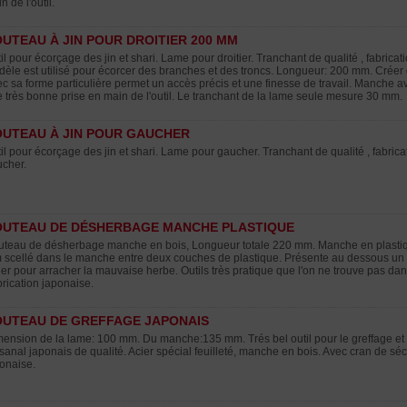
n de l'outil.
UTEAU À JIN POUR DROITIER 200 MM
il pour écorçage des jin et shari. Lame pour droitier. Tranchant de qualité , fabrica
èle est utilisé pour écorcer des branches et des troncs. Longueur: 200 mm. Créer des
c sa forme particulière permet un accès précis et une finesse de travail. Manche a
 très bonne prise en main de l'outil. Le tranchant de la lame seule mesure 30 mm.
UTEAU À JIN POUR GAUCHER
il pour écorçage des jin et shari. Lame pour gaucher. Tranchant de qualité , fabrica
cher.
UTEAU DE DÉSHERBAGE MANCHE PLASTIQUE
teau de désherbage manche en bois, Longueur totale 220 mm. Manche en plastiq
scellé dans le manche entre deux couches de plastique. Présente au dessous un 
ier pour arracher la mauvaise herbe. Outils très pratique que l'on ne trouve pas d
rication japonaise.
UTEAU DE GREFFAGE JAPONAIS
ension de la lame: 100 mm. Du manche:135 mm. Trés bel outil pour le greffage et l
isanal japonais de qualité. Acier spécial feuilleté, manche en bois. Avec cran de sécur
onaise.