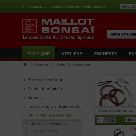
Commencez votre panier ici terminez votre commande sur
MAILLO
Le spécialiste du Bonsaï japonais
BOUTIQUE
ATELIERS
ENCHÈRES
EX
Boutique
Outils, fils, accessoires
Bonsaï d'extérieur
Plants de pépinière
Graines
Terres, engrais, traitements
Affinez votre recherche...
Outils, fils, accessoires
Arrosage, arrosoirs.
(89)
CI
Fil de ligature
(89)
Cis