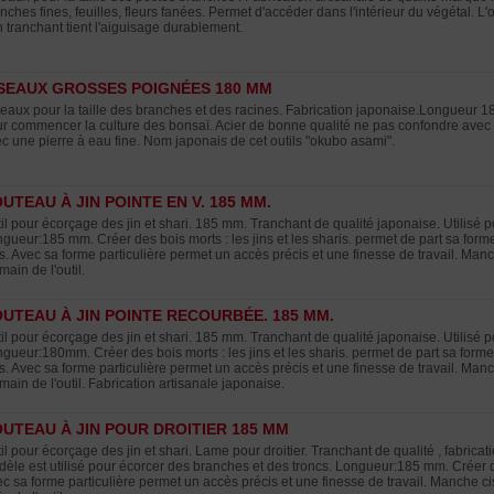
nches fines, feuilles, fleurs fanées. Permet d'accéder dans l'intérieur du végétal. L
 tranchant tient l'aiguisage durablement.
SEAUX GROSSES POIGNÉES 180 MM
eaux pour la taille des branches et des racines. Fabrication japonaise.Longueur 18
r commencer la culture des bonsaï. Acier de bonne qualité ne pas confondre avec 
c une pierre à eau fine. Nom japonais de cet outils "okubo asami".
UTEAU À JIN POINTE EN V. 185 MM.
il pour écorçage des jin et shari. 185 mm. Tranchant de qualité japonaise. Utilisé 
gueur:185 mm. Créer des bois morts : les jins et les sharis. permet de part sa form
s. Avec sa forme particulière permet un accès précis et une finesse de travail. Ma
main de l'outil.
UTEAU À JIN POINTE RECOURBÉE. 185 MM.
il pour écorçage des jin et shari. 185 mm. Tranchant de qualité japonaise. Utilisé 
gueur:180mm. Créer des bois morts : les jins et les sharis. permet de part sa form
s. Avec sa forme particulière permet un accès précis et une finesse de travail. Ma
main de l'outil. Fabrication artisanale japonaise.
UTEAU À JIN POUR DROITIER 185 MM
il pour écorçage des jin et shari. Lame pour droitier. Tranchant de qualité , fabrica
èle est utilisé pour écorcer des branches et des troncs. Longueur:185 mm. Créer des
c sa forme particulière permet un accès précis et une finesse de travail. Manche c