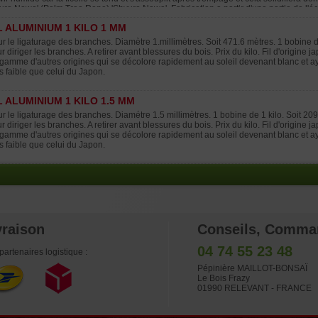
uro Nawa' (Palm Tree Rope) 'Shyuro Nawa'. Fabrication a partir d'une partie de l'éc
ncre de chine ensuite. Produit cent pour cent naturel recyclable et compostable.Pou
L ALUMINIUM 1 KILO 1 MM
bler voire la quadrupler selon la force que vous allez lui appliquer. La ficelle shur
n installée et se couvrira de mousse si elle est en contact avec le sol. Poids approxi
r le ligaturage des branches. Diamètre 1.millimètres. Soit 471.6 mètres. 1 bobine de 
r diriger les branches. A retirer avant blessures du bois. Prix du kilo. Fil d'origine
gamme d'autres origines qui se décolore rapidement au soleil devenant blanc et a
s faible que celui du Japon.
L ALUMINIUM 1 KILO 1.5 MM
r le ligaturage des branches. Diamétre 1.5 millimètres. 1 bobine de 1 kilo. Soit 209.
r diriger les branches. A retirer avant blessures du bois. Prix du kilo. Fil d'origine
gamme d'autres origines qui se décolore rapidement au soleil devenant blanc et a
s faible que celui du Japon.
vraison
Conseils, Comma
04 74 55 23 48
partenaires logistique :
Pépinière MAILLOT-BONSAÏ
Le Bois Frazy
01990 RELEVANT - FRANCE