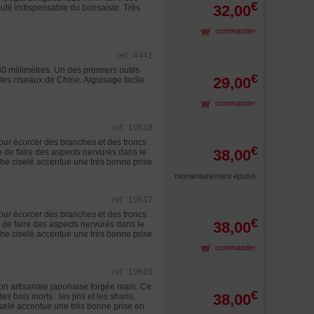
€
32,00
'outil indispensable du bonsaiste. Très
commander
ref : 4441
0 millimètres. Un des premiers outils
€
29,00
les ciseaux de Chine. Aiguisage facile
commander
ref : 10618
pour écorcer des branches et des troncs .
€
38,00
e de faire des aspects nervurés dans le
nche ciselé accentue une très bonne prise
momentanément épuisé
ref : 10617
pour écorcer des branches et des troncs .
€
38,00
e de faire des aspects nervurés dans le
nche ciselé accentue une très bonne prise
commander
ref : 10616
tion artisanale japonaise forgée main. Ce
€
38,00
 bois morts : les jins et les sharis.
iselé accentue une très bonne prise en