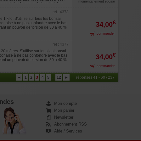
momentanément épuisé
orce du trachycarpus fortunei teinté à
r du haubanage, il vous faudra la
ref : 4378
o nawa peut tenir plusieurs années si
matif de la bobine 4.65 kilos.
1 kilo. S'utilise sur tous les bonsai
€
34,00
 japonaise à ne pas confondre avec le bas
yant un pouvoir de torsion de 30 a 40 %
commander
ref : 4377
20 mètres. S'utilise sur tous les bonsai
€
34,00
 japonaise à ne pas confondre avec le bas
yant un pouvoir de torsion de 30 a 40 %
commander
◄
1
2
3
4
5
...
12
►
réponses 41 - 60 / 237
ndes
Mon compte
Mon panier
Newsletter
Abonnement RSS
Aide / Services