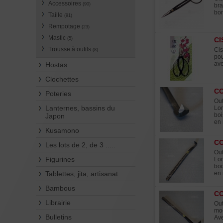
Accessoires
(90)
bra
bon
Taille
(91)
Rempotage
(23)
Mastic
(5)
CI
Trousse à outils
Cis
(8)
pou
ave
Hostas
Clochettes
CO
Poteries
Out
Lanternes, bassins du
Lon
boi
Japon
en 
Kusamono
CO
Les lots de 2, de 3 .....
Out
Figurines
Lon
boi
Tablettes, jita, artisanat
en 
Bambous
CO
Librairie
Out
mod
Bulletins
Ave