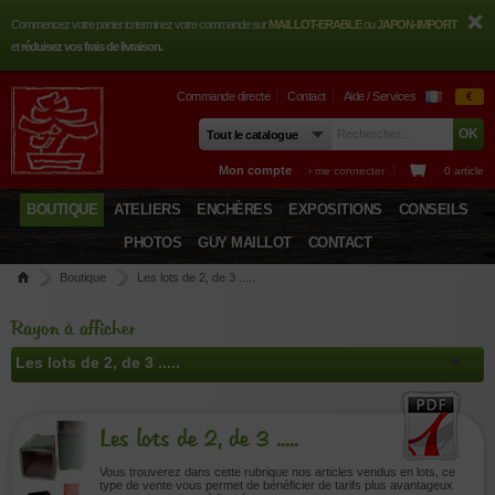
Commencez votre panier ici terminez votre commande sur
MAILLOT-ERABLE
ou
JAPON-IMPORT
et
réduisez vos frais de livraison.
Commande directe
Contact
Aide / Services
€
Mon compte
› me connecter
0 article
BOUTIQUE
ATELIERS
ENCHÈRES
EXPOSITIONS
CONSEILS
PHOTOS
GUY MAILLOT
CONTACT
Boutique
Les lots de 2, de 3 .....
Rayon à afficher
Les lots de 2, de 3 .....
Vous trouverez dans cette rubrique nos articles vendus en lots, ce
type de vente vous permet de bénéficier de tarifs plus avantageux