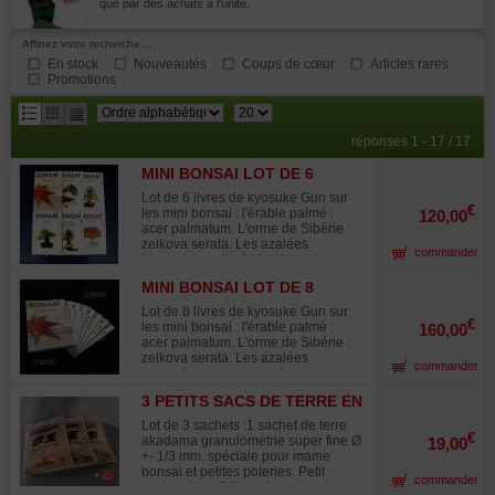
que par des achats à l'unité.
Affinez votre recherche...
En stock
Nouveautés
Coups de cœur
Articles rares
Promotions
résultats
réponses 1 - 17 / 17
par
MINI BONSAI LOT DE 6
page
LIVRES.
Lot de 6 livres de kyosuke Gun sur
€
les mini bonsai : l'érable palmé :
120,00
acer palmatum. L'orme de Sibérie :
zelkova serata. Les azalées
commander
japonaises : rhododendron . Le
genévrier : juniperus chinensis. Le
MINI BONSAI LOT DE 8
pommier et le houx : malus et ilex Le
LIVRES.
pin noir : pinus thunbergii. Version
Lot de 8 livres de kyosuke Gun sur
française ! Chaque ouvrage contient
€
les mini bonsai : l'érable palmé :
160,00
138 pages de dessins très explicites,
acer palmatum. L'orme de Sibérie :
de bandes dessinées de schémas
zelkova serata. Les azalées
commander
clairs et de tableaux culturaux. Ils
japonaises : rhododendron . Le
vous permettront de suivre
genévrier : juniperus chinensis. Le
l'évolution de vos bonsaïs au fil des
3 PETITS SACS DE TERRE EN
pommier et le houx : malus et ilex Le
mois. Tous les modes de
3 GRANULOMÉTRIES.
pin noir : pinus thunbergii. L'érable
Lot de 3 sachets :1 sachet de terre
multiplication et de mise en forme
de burger :acer buergerianum Le
€
akadama granulométrie super fine Ø
19,00
dans différents styles pour former au
genévrier rigide : juniperus rigida
+- 1/3 mm. spéciale pour mame
mieux vos mini bonsaïs. Un ouvrage
Version française ! Chaque ouvrage
bonsai et petites poteries. Petit
japonais traduit et corrigé par un
commander
contient 138 pages de dessins très
sachet de +- 2 litres. 1 sachet de
professionnel français du bonsaï.