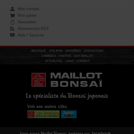
Mon compte
Mon panier
Newsletter
Abonnement RSS
Aide / Services
BOUTIQUE
ATELIERS
ENCHÈRES
EXPOSITIONS
CONSEILS
PHOTOS
GUY MAILLOT
ACTUALITÉS
LIENS
CONTACT
Le spécialiste du Bonsaï japonais
Voir nos autres sites
facebook
Vous aimez Maillot Bonsaï, partagez sur