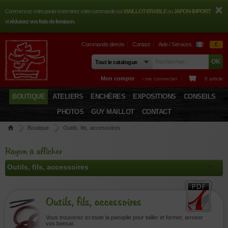
Commencez votre panier ici terminez votre commande sur
MAILLOT-ERABLE
ou
JAPON-IMPORT
et
réduisez vos frais de livraison.
Commande directe
Contact
Aide / Services
€
Mon compte
› me connecter
0 article
BOUTIQUE
ATELIERS
ENCHÈRES
EXPOSITIONS
CONSEILS
PHOTOS
GUY MAILLOT
CONTACT
Boutique
Outils, fils, accessoires
Rayon à afficher
Outils, fils, accessoires
Vous trouverez ici toute la panoplie pour tailler et former, arroser
vos bonsaï.