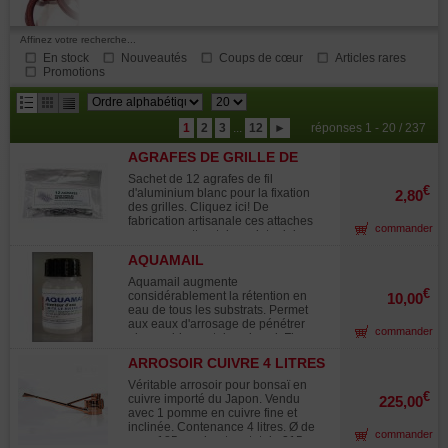
Affinez votre recherche...
En stock
Nouveautés
Coups de cœur
Articles rares
Promotions
résultats
1
2
3
...
12
►
réponses 1 - 20 / 237
par
AGRAFES DE GRILLE DE
page
DRAINAGE +- 12 MM
Sachet de 12 agrafes de fil
€
d'aluminium blanc pour la fixation
2,80
des grilles. Cliquez ici! De
fabrication artisanale ces attaches
commander
vous permettront de maintenir les
grilles de drainage au fond des
AQUAMAIL
poteries. En effet une grille de
drainage doit toujours être fixée au
Aquamail augmente
contenant de manière à ce qu'elle
€
considérablement la rétention en
10,00
reste en place afin que le substrat ne
eau de tous les substrats. Permet
soit emporté par les arrosages
aux eaux d'arrosage de pénétrer
commander
copieux et réguliers que nécessitent
plus rapidement dans le sol. Flacon
vos bonsaï.
de 60 ml. Evite la formation de
ARROSOIR CUIVRE 4 LITRES
croûte à la surface de la terre.
Dosage 1 bouchon pour 10 litres
Véritable arrosoir pour bonsaï en
d'eau en arrosage une fois au
€
cuivre importé du Japon. Vendu
225,00
printemps et une fois en début d'été.
avec 1 pomme en cuivre fine et
Conserver à l'abri de la lumière et du
inclinée. Contenance 4 litres. Ø de
commander
gel. Utilisé par de nombreux
cuve 185 mm hauteur totale 215