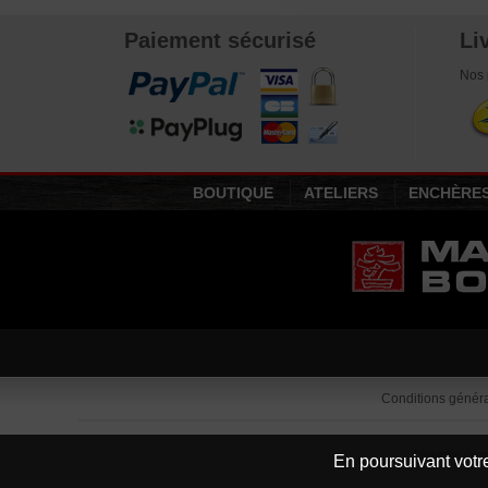
Paiement sécurisé
Li
Nos 
BOUTIQUE
ATELIERS
ENCHÈRE
Conditions généra
Traduction Goog
En poursuivant votre