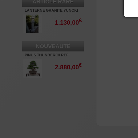
ARTICLE RARE
LANTERNE GRANITE YUNOKI
180 CM
€
1.130,00
NOUVEAUTÉ
PINUS THUNBERGII REF:
16070261
€
2.880,00