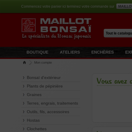
Commencez votre panier ici terminez votre commande sur
MAILLO
Le spécialiste du Bonsaï japonais
BOUTIQUE
ATELIERS
ENCHÈRES
EX
Mon compte
Bonsaï d'extérieur
Vous avez 
Plants de pépinière
Graines
Terres, engrais, traitements
Outils, fils, accessoires
Hostas
Clochettes