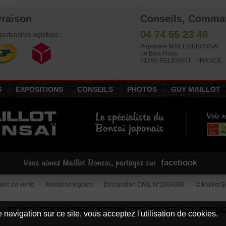
vraison
Conseils, Comma
04 74 55 23 48
partenaires logistique :
Pépinière MAILLOT-BONSAÏ
Le Bois Frazy
01990 RELEVANT - FRANCE
S
EXPOSITIONS
CONSEILS
PHOTOS
GUY MAILLOT
Le spécialiste du
Voir n
Bonsaï japonais
facebook
Vous aimez Maillot Bonsaï, partagez sur
les de vente
-
Mentions légales
- Déclaration CNIL N°1094366 - © Maillot Bo
le
 navigation sur ce site, vous acceptez l'utilisation de cookies.