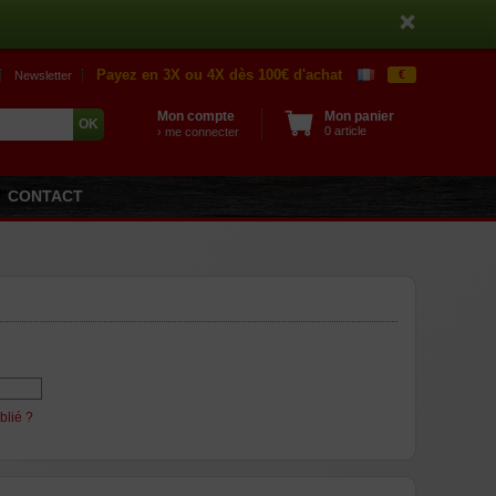
Payez en 3X ou 4X dès 100€ d'achat
€
Newsletter
Mon compte
Mon panier
0 article
› me connecter
CONTACT
blié ?