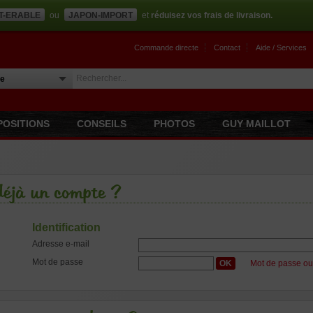
T-ERABLE
ou
JAPON-IMPORT
et
réduisez vos frais de livraison.
Commande directe
Contact
Aide / Services
POSITIONS
CONSEILS
PHOTOS
GUY MAILLOT
déjà un compte ?
Identification
Adresse e-mail
Mot de passe
OK
Mot de passe ou