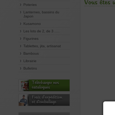
Vous êtes 
Poteries
Lanternes, bassins du
Japon
Kusamono
Les lots de 2, de 3 .....
Figurines
Tablettes, jita, artisanat
Bambous
Librairie
Bulletins
Télécharger nos
catalogues
Frais d'expédition
et d'emballage