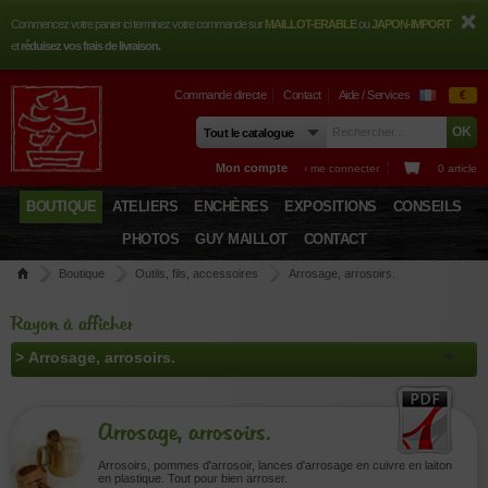
Commencez votre panier ici terminez votre commande sur
MAILLOT-ERABLE
ou
JAPON-IMPORT
et
réduisez vos frais de livraison.
Commande directe
Contact
Aide / Services
€
Mon compte
› me connecter
0 article
BOUTIQUE
ATELIERS
ENCHÈRES
EXPOSITIONS
CONSEILS
PHOTOS
GUY MAILLOT
CONTACT
Boutique
Outils, fils, accessoires
Arrosage, arrosoirs.
Rayon à afficher
Arrosage, arrosoirs.
Arrosoirs, pommes d'arrosoir, lances d'arrosage en cuivre en laiton
en plastique. Tout pour bien arroser.