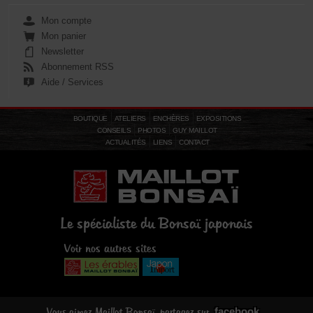
Mon compte
Mon panier
Newsletter
Abonnement RSS
Aide / Services
BOUTIQUE
ATELIERS
ENCHÈRES
EXPOSITIONS
CONSEILS
PHOTOS
GUY MAILLOT
ACTUALITÉS
LIENS
CONTACT
Le spécialiste du Bonsaï japonais
Voir nos autres sites
facebook
Vous aimez Maillot Bonsaï, partagez sur