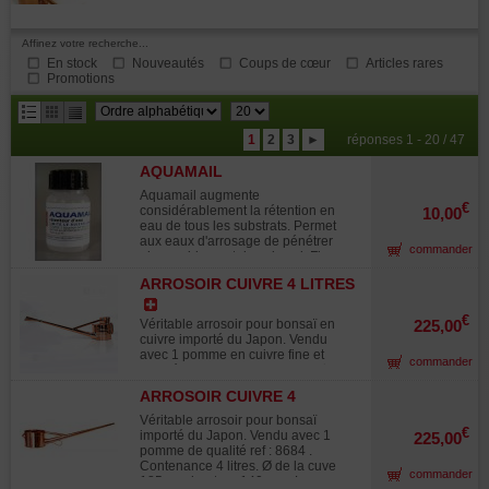
Affinez votre recherche...
En stock
Nouveautés
Coups de cœur
Articles rares
Promotions
résultats
1
2
3
►
réponses 1 - 20 / 47
par
AQUAMAIL
page
Aquamail augmente
€
considérablement la rétention en
10,00
eau de tous les substrats. Permet
aux eaux d'arrosage de pénétrer
commander
plus rapidement dans le sol. Flacon
de 60 ml. Evite la formation de
ARROSOIR CUIVRE 4 LITRES
croûte à la surface de la terre.
Dosage 1 bouchon pour 10 litres
d'eau en arrosage une fois au
€
Véritable arrosoir pour bonsaï en
225,00
printemps et une fois en début d'été.
cuivre importé du Japon. Vendu
Conserver à l'abri de la lumière et du
avec 1 pomme en cuivre fine et
commander
gel. Utilisé par de nombreux
inclinée. Contenance 4 litres. Ø de
professionnels, très efficace sur les
cuve 185 mm hauteur totale 215
terreaux à base de tourbe mais
ARROSOIR CUIVRE 4
mm. Longueur de bec 500 mm. Avec
aussi sur les terres japonaises.
LITRES. LONG BEC.
grille de filtration au
Véritable arrosoir pour bonsaï
Aquamail est non phyto-toxique,
remplissage.Poignée de maintien
€
importé du Japon. Vendu avec 1
225,00
biodégradable, non ionique. Avec
renforcée. Utilisé par tous les
pomme de qualité ref : 8684 .
Aquamax les gouttes d'eau ont une
professionnels du bonsaï
Contenance 4 litres. Ø de la cuve
tension superficielle plus faible :
commander
Japonais.Filtre inclus. Si vous avez
185 mm hauteur 140 mm. Longueur
elles pénètrent plus facilement dans