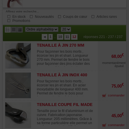
Affinez votre recherche...
En stock
Nouveautés
Coups de cœur
Articles rares
Promotions
résultats
◄
1
...
10
11
12
réponses 221 - 237 / 237
par
TENAILLE À JIN 270 MM
page
Pour façonner les bois morts ,
€
écorcer les jin et shari. Longueur
68,00
270 mm. Permet de fendre le bois
momentanément
pour façonner des jins éclater des
épuisé
troncs pour faire des sharis.
TENAILLE À JIN INOX 400
MM
Pour façonner les bois morts ,
€
écorcer les jin et shari. En acier
75,00
inoxydable de longueur 400 mm.
Permet de fendre le bois pour
commander
façonner des jins éclater des troncs
pour faire des sharis. Ouverture de
TENAILLE COUPE FIL MADE
la mâchoire de 45 mm. Largeur de la
IN JAPAN 205 MM.
partie tranchante d +-20 mm. Outil
Tenaille pour le fil d'aluminium et de
extrêmement robuste pour gros
€
cuivre. Fabrication japonaise.
45,00
travaux avec une butée entre les
Longueur: 205 millimètres. Grâce à
deux manches. Bonne prise en main
sa forme particulière elle permet un
commander
grâce au diamètre du manche.
accès aux endroits difficile, avec sa