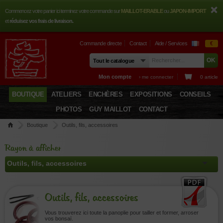
Commencez votre panier ici terminez votre commande sur
MAILLOT-ERABLE
ou
JAPON-IMPORT
et
réduisez vos frais de livraison.
Commande directe
Contact
Aide / Services
€
Mon compte
› me connecter
0 article
BOUTIQUE
ATELIERS
ENCHÈRES
EXPOSITIONS
CONSEILS
PHOTOS
GUY MAILLOT
CONTACT
Boutique
Outils, fils, accessoires
Rayon à afficher
Outils, fils, accessoires
Vous trouverez ici toute la panoplie pour tailler et former, arroser
vos bonsaï.