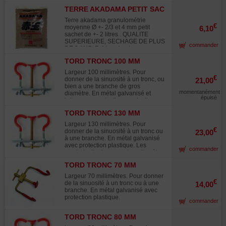
coupe perpendiculaire aux fils.
TERRE AKADAMA PETIT SAC
Poignées ergonomiques. Les pinces
GRAIN NORMAL
japonaises sont conçues pour la
Terre akadama granulométrie
coupe de fil de diamètre de 3 mm
€
moyenne Ø +- 2/3 et 4 mm petit
6,10
maximum, leur usage pour du fil de
sachet de +- 2 litres . QUALITE
fer n'est pas adapté.
SUPERIEURE, SECHAGE DE PLUS
commander
DE 2 ANS. Poids selon taux
d'humidité de +- 1.5 kilos. Pour une
TORD TRONC 100 MM
utilisation pure ou avec adjonction
de graviers , sable à gros grains,
Largeur 100 millimètres. Pour
terre de kanuma pour les acers,
€
donner de la sinuosité à un tronc, ou
21,00
mais pas de terreaux .Pour la culture
bien a une branche de gros
de tous les conifères et caduques
momentanément
diamètre. En métal galvanisé et
(sauf azalées et rhododendrons
épuisé
laiton avec protection en plastique.
utilisez la terre Kanuma).Terre
naturelle d'origine volcanique
TORD TRONC 130 MM
prélevée en montagne dans
Largeur 130 millimètres. Pour
certaines régions du Japon . Ses
€
donner de la sinuosité à un tronc ou
23,00
principales qualité sont le drainage
à une branche. En métal galvanisé
et l'aération des racines
avec protection plastique. Les
indispensable, à la bonne
commander
crochets d'arrimage ont un diamètre
croissance et santé de vos bonsais.
intérieur de 25 mm.
Par contre cette terre n'est pas
TORD TRONC 70 MM
nutritive aussi faut'il fertiliser
copieusement par exemple avec les
Largeur 70 millimètres. Pour donner
€
produits organiques Biogold. Les
de la sinuosité à un tronc ou à une
14,00
tarifs des transports tel la poste
branche. En métal galvanisé avec
ayant beaucoup augmentés depuis
protection plastique.
commander
deux ans nous avons du ajouter un
supplément pour ce type de produit
TORD TRONC 80 MM
lourd. Merci de votre
compréhension.