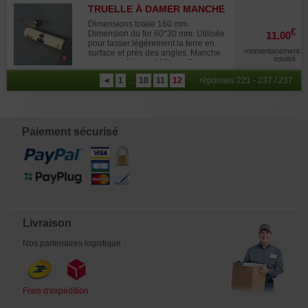
fixation intérieure par des bandes
TRUELLE À DAMER MANCHE
élastiques de maintien. Dragonne
BOIS
de transport. Pratique , évite à vos
Dimensions totale 160 mm.
ciseaux de souffrir du transport ,
€
Dimension du fer 60*30 mm. Utilisée
11,00
permet d'avoir sous la main le
pour tasser légérement la terre en
nécessaire de base pour tailler vos
momentanément
surface et près des angles. Manche
arbres. Marque Ryuga.
épuisé
en bois solide de 100 mm. Bonne
prise en main, spatule en acier.
◄
1
...
10
11
12
réponses 221 - 237 / 237
Paiement sécurisé
Livraison
Nos partenaires logistique :
Frais d'expédition