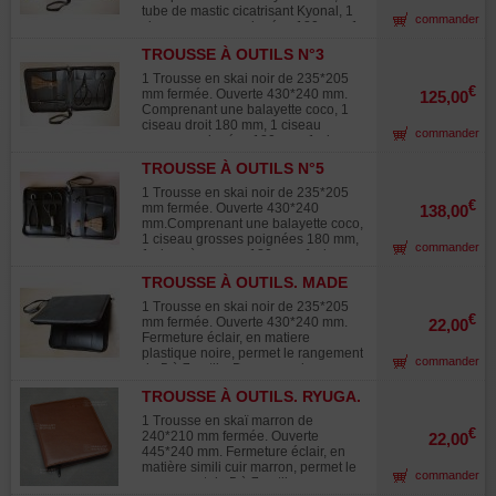
la main! Set de base pour débuter,
tube de mastic cicatrisant Kyonal, 1
commander
une bonne idée cadeau !
ciseau grosses poignées 180 mm, 1
pince concave 180 mm. Cette
TROUSSE À OUTILS N°3
trousse permet de ranger au
1BA,1CD,1CGP,1PC 180 MM.
minimum 7 outils , fermeture à
1 Trousse en skai noir de 235*205
glissière, élastique de maintien du
€
mm fermée. Ouverte 430*240 mm.
125,00
matériel. Pratique dans vos
Comprenant une balayette coco, 1
déplacements, vous avez tout sous
ciseau droit 180 mm, 1 ciseau
commander
la main! Set de base pour débuter,
grosses poignées 180 mm, 1 pince
une bonne idée cadeau !
concave 180 mm. Cette trousse
TROUSSE À OUTILS N°5
permet de ranger au minimum 7
1CGP,1BA,1PCC180,1PC180MM.
outils , fermeture à glissière,
1 Trousse en skai noir de 235*205
élastique de maintien du matériel.
€
mm fermée. Ouverte 430*240
138,00
Pratique dans vos déplacements,
mm.Comprenant une balayette coco,
vous avez tout sous la main! Set de
1 ciseau grosses poignées 180 mm,
commander
base pour débuter, une bonne idée
1 pince à creuser 180 mm, 1 pince
cadeau !
concave 180 mm. Cette trousse
TROUSSE À OUTILS. MADE
permet de ranger au minimum 7
IN JAPAN
outils , fermeture à glissière,
1 Trousse en skai noir de 235*205
élastique de maintien du matériel.
€
mm fermée. Ouverte 430*240 mm.
22,00
Pratique dans vos déplacements,
Fermeture éclair, en matiere
vous avez tout sous la main! Set de
plastique noire, permet le rangement
commander
base pour débuter, une bonne idée
de 5 à 7 outils. Dragonne de
cadeau !
transport. Pratique , évite à vos
TROUSSE À OUTILS. RYUGA.
ciseaux de souffrir du transport ,
permet d'avoir sous la main le
1 Trousse en skaï marron de
nécessaire de base pour tailler vos
€
240*210 mm fermée. Ouverte
22,00
arbres.
445*240 mm. Fermeture éclair, en
matière simili cuir marron, permet le
commander
rangement de 5 à 7 outils avec