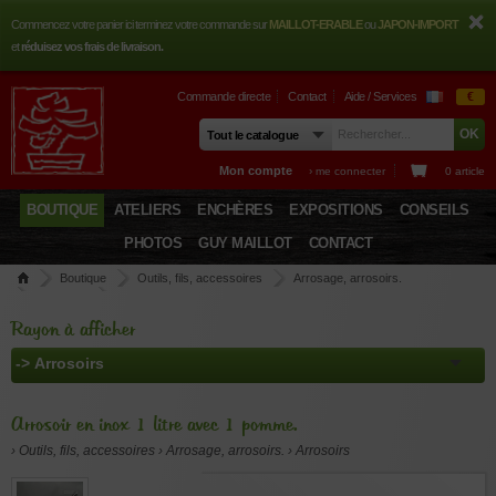
Commencez votre panier ici terminez votre commande sur
MAILLOT-ERABLE
ou
JAPON-IMPORT
et
réduisez vos frais de livraison.
Commande directe
Contact
Aide / Services
€
Mon compte
› me connecter
0 article
BOUTIQUE
ATELIERS
ENCHÈRES
EXPOSITIONS
CONSEILS
PHOTOS
GUY MAILLOT
CONTACT
Boutique
Outils, fils, accessoires
Arrosage, arrosoirs.
Arrosoirs
Arrosoir en inox 1 litre avec 1 pomme.
Rayon à afficher
Arrosoir en inox 1 litre avec 1 pomme.
› Outils, fils, accessoires › Arrosage, arrosoirs. › Arrosoirs