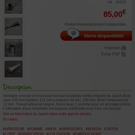
ref. : 10103
€
85,00
Produit momentanément indisponible
Alerte disponibilité
Imprimer
Fiche PDF
Description
Véritable arrosoir en inox pour bonsaï et plantes vertes importé du Japon.Ø de
cuve 105 mm hauteur 115 mm.Longueur de bec 190 mm. Ø de l'embouchure
12 mm. Travail artisanal soigné, fourni avec 1 pomme pour un arrosage précis.
L'utilisation d'eau tempérée est toujours préférable pour tous vos bonsaï.
Voir sa fabrication au Japon dans notre galerie photos.
En video:
#ARROSOIR
#POMME
#INOX
#ARROSOIRS
#BONSAI
#JAPON
#LITRE
#FABRICATION
#UTILISATION
#EMBOUCHURE