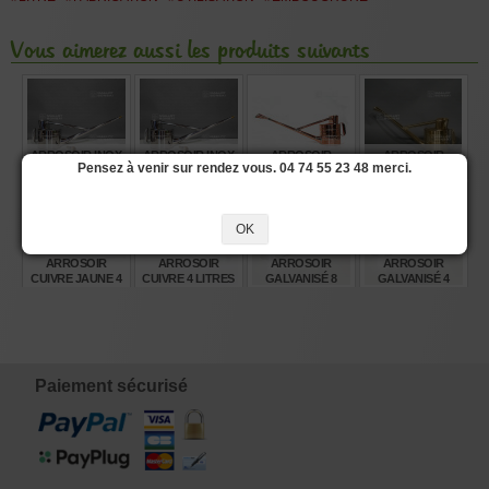
Vous aimerez aussi les produits suivants
ARROSOIR INOX
ARROSOIR INOX
ARROSOIR
ARROSOIR
Pensez à venir sur rendez vous. 04 74 55 23 48 merci.
6 LITRES
4 LITRES
CUIVRE 6 LITRES
CUIVRE JAUNE 6
LITRES
€
€
OK
€
€
245,00
210,00
265,00
210,00
ARROSOIR
ARROSOIR
ARROSOIR
ARROSOIR
CUIVRE JAUNE 4
CUIVRE 4 LITRES
GALVANISÉ 8
GALVANISÉ 4
LITRES
LITRES
LITRES
€
€
€
€
165,00
225,00
120,00
83,00
Paiement sécurisé