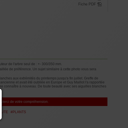
Fiche PDF
teur de l'arbre seul de : +- 300/350 mm.
illée de préférence. Un sujet similaire à cette photo vous sera
lanches aux extrémités du printemps jusqu'a fin juillet. Greffe de
ès ancienne et avait été oubliée en Europe et Guy Maillot l'a rapportée
aire connaître à nouveau. De toute beauté avec ses aiguilles blanches
re. Merci de votre compréhension.
AUTE
#PLANTS