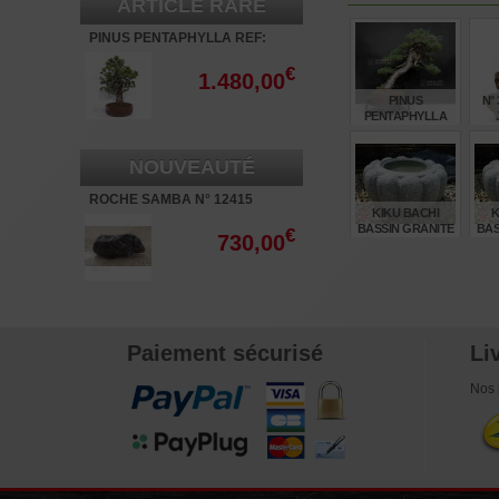
ARTICLE RARE
PINUS PENTAPHYLLA REF:
08040261
€
1.480,00
PINUS
N°
PENTAPHYLLA
REF: 30060268
NOUVEAUTÉ
€
3.760,00
ROCHE SAMBA N° 12415
KIKU BACHI
K
BASSIN GRANITE
BAS
€
730,00
Ø 60 CM
€
375,00
Paiement sécurisé
Li
Nos 