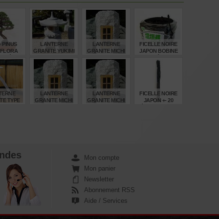
 - PINUS
LANTERNE
LANTERNE
FICELLE NOIRE
IFLORA
GRANITE YUKIMI
GRANITE MICHI
JAPON BOBINE
ESPÈCE
GATA 150 CM
SHIRUBE 90 CM
100 MÈTRES
PENTAPH
FENÊTRE BOIS
SHURO NAWA
€
€
€
€
00
2.820,00
220,00
28,50
TERNE
LANTERNE
LANTERNE
FICELLE NOIRE
TE TYPE
GRANITE MICHI
GRANITE MICHI
JAPON +- 20
I 250 CM
SHIRUBE 50 CM
SHIRUBE 70 CM
MÈTRES SHYURO
NAWA
€
€
€
€
0,00
150,00
190,00
6,35
ndes
Mon compte
Mon panier
Newsletter
Abonnement RSS
Aide / Services