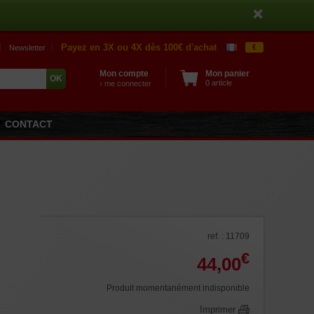
Payez en 3X ou 4X dès 100€ d'achat
€
Newsletter
Mon compte
Mon panier
0 article
› me connecter
CONTACT
ref. : 11709
€
44,00
Produit momentanément indisponible
Imprimer