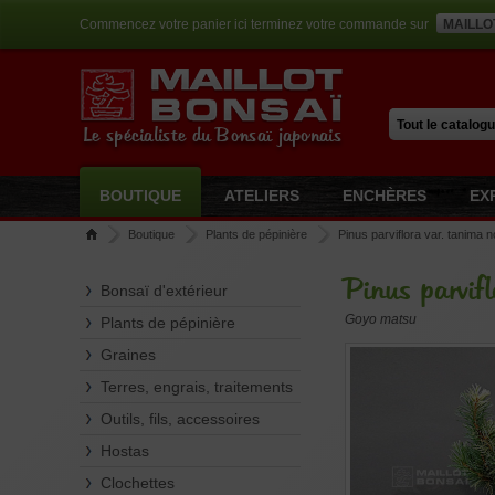
Commencez votre panier ici terminez votre commande sur
MAILLO
Le spécialiste du Bonsaï japonais
BOUTIQUE
ATELIERS
ENCHÈRES
EX
Boutique
Plants de pépinière
Pinus parviflora var. tanima n
Pinus parvif
Bonsaï d'extérieur
Goyo matsu
Plants de pépinière
Graines
Terres, engrais, traitements
Outils, fils, accessoires
Hostas
Clochettes