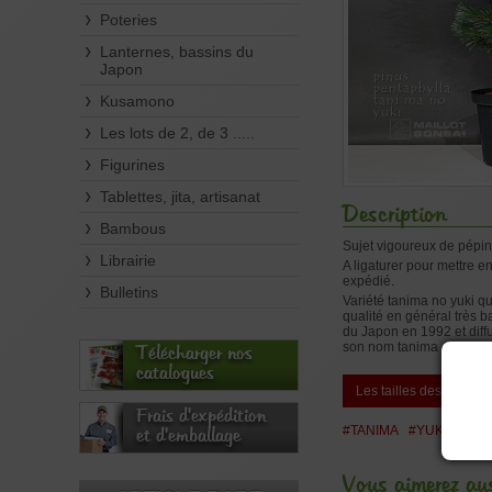
Poteries
Lanternes, bassins du
Japon
Kusamono
Les lots de 2, de 3 .....
Figurines
Tablettes, jita, artisanat
Description
Bambous
Sujet vigoureux de pépin
Librairie
A ligaturer pour mettre e
expédié.
Bulletins
Variété tanima no yuki qu
qualité en général très ba
du Japon en 1992 et diff
son nom tanima no yuki s
Télécharger nos
catalogues
Les tailles des plante
Frais d'expédition
#TANIMA
#YUKI
#PEP
et d'emballage
Vous aimerez aus