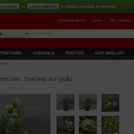
T-ERABLE
ou
JAPON-IMPORT
et
réduisez vos frais de livraison.
Commande directe
Contact
Aide / Services
POSITIONS
CONSEILS
PHOTOS
GUY MAILLOT
o yuki
lora var. tanima no yuki