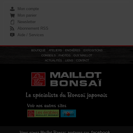
Mon compte
Mon panier
Newsletter
Abonnement RSS
Aide / Services
BOUTIQUE
ATELIERS
ENCHÈRES
EXPOSITIONS
CONSEILS
PHOTOS
GUY MAILLOT
ACTUALITÉS
LIENS
CONTACT
Le spécialiste du Bonsaï japonais
Voir nos autres sites
facebook
Vous aimez Maillot Bonsaï, partagez sur