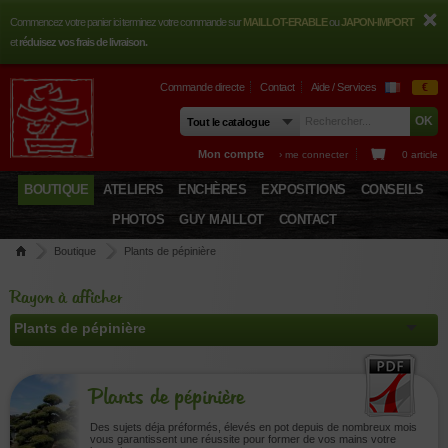
Commencez votre panier ici terminez votre commande sur
MAILLOT-ERABLE
ou
JAPON-IMPORT
et
réduisez vos frais de livraison.
Commande directe
Contact
Aide / Services
€
Mon compte
› me connecter
0 article
BOUTIQUE
ATELIERS
ENCHÈRES
EXPOSITIONS
CONSEILS
PHOTOS
GUY MAILLOT
CONTACT
Boutique
Plants de pépinière
Rayon à afficher
Plants de pépinière
Des sujets déja préformés, élevés en pot depuis de nombreux mois
vous garantissent une réussite pour former de vos mains votre