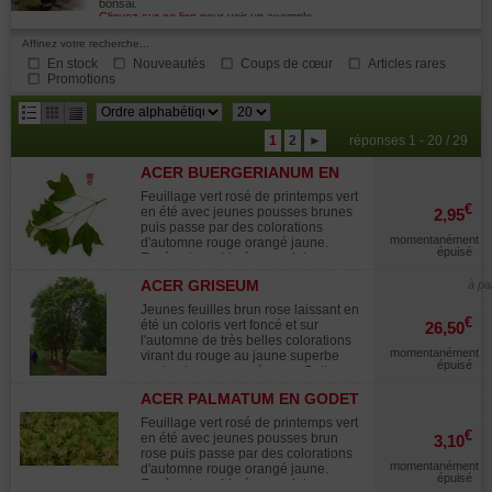
bonsai.
Cliquez sur ce lien
pour voir un exemple.
Affinez votre recherche...
En stock
Nouveautés
Coups de cœur
Articles rares
Promotions
résultats
1
2
►
réponses 1 - 20 / 29
par
ACER BUERGERIANUM EN
page
GODET
Feuillage vert rosé de printemps vert
€
en été avec jeunes pousses brunes
2,95
puis passe par des colorations
momentanément
d'automne rouge orangé jaune.
épuisé
Espèce type. Livré en godet en
plastique. Hauteur à la livraison +-
ACER GRISEUM
à pa
20/40 cm. ATTENTION VEGETAUX
MIS EN POT AU PRINTEMPS NE
Jeunes feuilles brun rose laissant en
PAS DEPOTER AVANT L'AUTOMNE.
€
été un coloris vert foncé et sur
26,50
Description : scion de +-20/30 cm
l'automne de très belles colorations
retaillé a cette hauteur. Ø au collet +-
momentanément
virant du rouge au jaune superbe
4-10 mm selon sujets. En godet
épuisé
contraste avec son écorce. Cette
plastique de +- 1 litre. Avez vous
espèce à une écorce qui se détache
déja ce livre complet sur l'érable de
ACER PALMATUM EN GODET
en plaque aspect splendide très
burger ?
recherché des amateurs pour son
Feuillage vert rosé de printemps vert
aspect brun cuivré brillant. D'ou son
€
en été avec jeunes pousses brun
3,10
nom commun érable cannelle.
rose puis passe par des colorations
Espèce très rustique a croissance
momentanément
d'automne rouge orangé jaune.
lente.
épuisé
Espèce type. Livré en godet