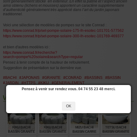
sont généralement stocké en extérieur. En effet la patine et l’aspect ancien
ainsi obtenu (lichens et mousses)
apportent un caractère supplémentaire
d’authenticité généralement très apprécié dans l’art du jardin japonais
traditionnel.
Voici une sélection de modèles de pompes sur le site Conrad :
https://www.conrad.fr/p/set-pompe-solaire-175-lh-esotec-101701-577562
https://www.conrad.fr/p/set-pompe-solaire-300-lh-esotec-101769-469377
et bien d'autres modèles ici :
https://www.conrad.fr/recherche?
search=pompe%20solaire&searchType=regular
Pensez à tenir compte de la hauteur de refoulement.
Suggestion de présentation sur la dernière vue.
#BACHI
#JAPONAIS
#GRANITE
#CONRAD
#BASSINS
#BASSIN
#JARDIN
#HTTPS
#KIKU
#GENERALEMENT
Pensez à venir sur rendez vous. 04 74 55 23 48 merci.
Vous aimerez aussi les produits suivants
OK
KIKU BACHI
KIKU BACHI
MIZU BACHI
TETSU BACHI
BASSIN GRANITE
BASSIN GRANITE
BASSIN CARRE
BASSIN GRANITE
Ø 60 CM
Ø 30 CM
GRANITE Ø 45 CM
Ø 100 CM