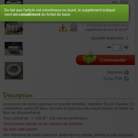
ref. : 5922
Du fait que l'article est volumineux ou lourd, le supplément indiqué
€
285,00
vient
en complément
du forfait de base.
Produit encombrant
€
supplément de port de
65,00
Quantité disponible : 1
Commander
Imprimer
Fiche PDF
Description
Accessoire de jardin japonais en granite véritable, diamètre 50 cm. Hauteur 23
centimètres, poids 90 kilos. Nommé en japonais kiku bachi bassin en forme de
fleur de chrysanthème.
Trou central de : +- 230 Ø * 100 mm de profondeur.
Vous pouvez ajouter ce bec verseur de bambou.
Ou bien cette louche
Nos éléments de jardin (bassins, lanternes en granite, pierres et pas japonais)