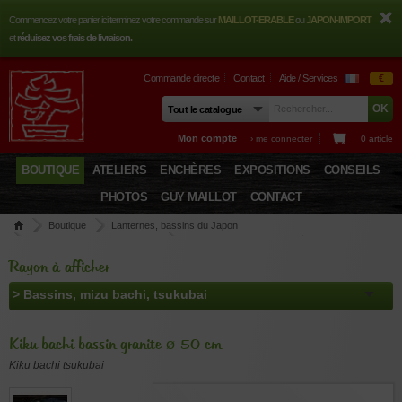
Commencez votre panier ici terminez votre commande sur
MAILLOT-ERABLE
ou
JAPON-IMPORT
et
réduisez vos frais de livraison.
Commande directe
Contact
Aide / Services
€
Mon compte
› me connecter
0 article
BOUTIQUE
ATELIERS
ENCHÈRES
EXPOSITIONS
CONSEILS
PHOTOS
GUY MAILLOT
CONTACT
Boutique
Lanternes, bassins du Japon
Bassins, mizu bachi, tsukubai
Kiku bachi bassin granite Ø 50 cm
Rayon à afficher
Kiku bachi bassin granite ø 50 cm
Kiku bachi tsukubai