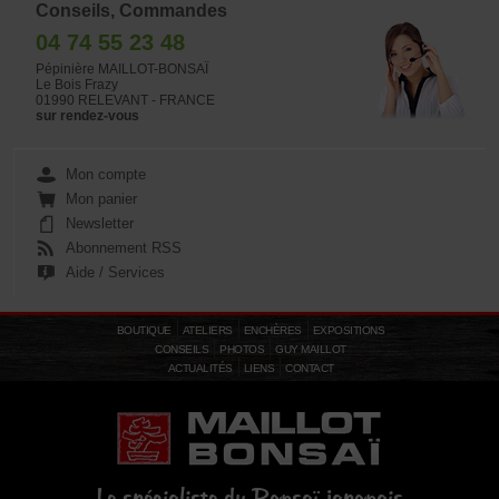
Conseils, Commandes
04 74 55 23 48
Pépinière MAILLOT-BONSAÏ
Le Bois Frazy
01990 RELEVANT - FRANCE
sur rendez-vous
Mon compte
Mon panier
Newsletter
Abonnement RSS
Aide / Services
BOUTIQUE
ATELIERS
ENCHÈRES
EXPOSITIONS
CONSEILS
PHOTOS
GUY MAILLOT
ACTUALITÉS
LIENS
CONTACT
Le spécialiste du Bonsaï japonais