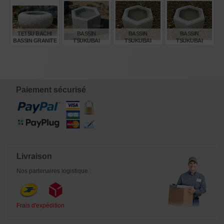
€
€
€
€
375,00
155,00
385,00
815,00
TETSU BACHI
BASSIN
BASSIN
BASSIN
BASSIN GRANITE
TSUKUBAI
TSUKUBAI
TSUKUBAI
Ø 60 CM
HEXAGONAL
HEXAGONAL
HEXAGONAL
GRANITE Ø 55 CM
GRANITE Ø 50CM
GRANITE Ø 60CM
€
€
€
€
345,00
380,00
305,00
380,00
Paiement sécurisé
Livraison
Nos partenaires logistique :
Frais d'expédition