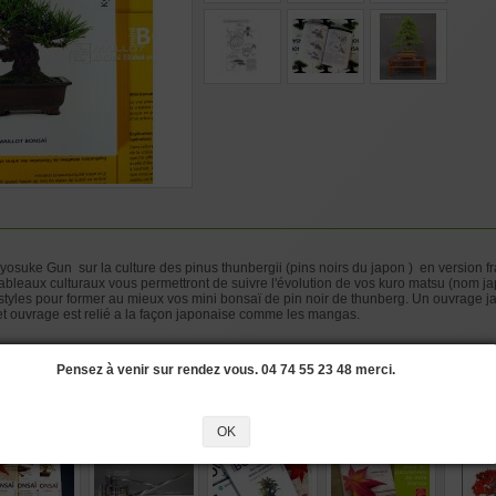
yosuke Gun sur la culture des pinus thunbergii (pins noirs du japon ) en version f
ableaux culturaux vous permettront de suivre l'évolution de vos kuro matsu (nom jap
styles pour former au mieux vos mini bonsaï de pin noir de thunberg. Un ouvrage jap
t ouvrage est relié a la façon japonaise comme les mangas.
#MINI
#NOIR
#JAPONAIS
#OUVRAGE
#LIVRES
#MULTIPLICATION
#PROF
Pensez à venir sur rendez vous. 04 74 55 23 48 merci.
si les produits suivants
OK