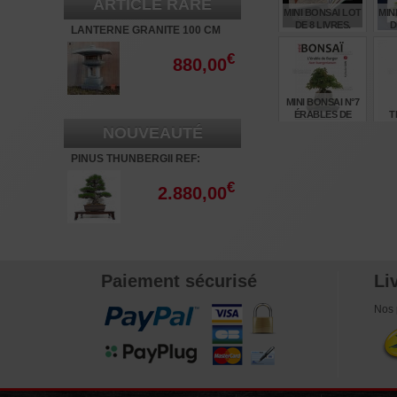
ARTICLE RARE
MINI BONSAI LOT
MIN
DE 8 LIVRES.
D
LANTERNE GRANITE 100 CM
KANSHUJI
€
880,00
€
160,00
MINI BONSAI N°7
ÉRABLES DE
T
BURGER K GUN
"KO
NOUVEAUTÉ
PINUS THUNBERGII REF:
€
24,00
16070261
€
2.880,00
Paiement sécurisé
Li
Nos 