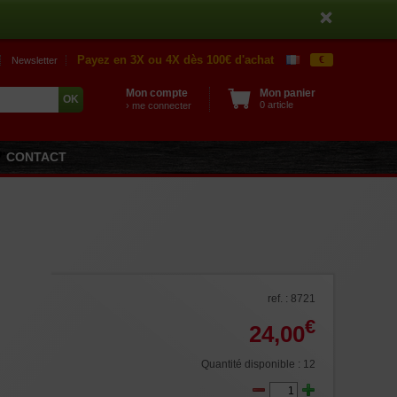
Payez en 3X ou 4X dès 100€ d'achat
€
Newsletter
Mon compte
Mon panier
0 article
› me connecter
CONTACT
ref. : 8721
€
24,00
Quantité disponible : 12