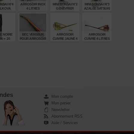
ONSAI N°4
ARROSOIR INOX
MINI BONSAI N°2
MINI BONSAI N°3
ELKOVA
4 LITRES
GENEVRIER
AZALÉE SATSUKI
KE GUN
SHINPAKU
KYOSUKE GUN
KYOSUKE GUN
€
€
€
€
,00
210,00
26,00
24,00
LE NOIRE
BEC VERSEUR
ARROSOIR
ARROSOIR
N +- 20
POUR ARROSOIR
CUIVRE JAUNE 4
CUIVRE 4 LITRES
 SHYURO
CUIVRE
LITRES
AWA
€
€
€
€
35
12,00
165,00
225,00
ndes
Mon compte
Mon panier
Newsletter
Abonnement RSS
Aide / Services