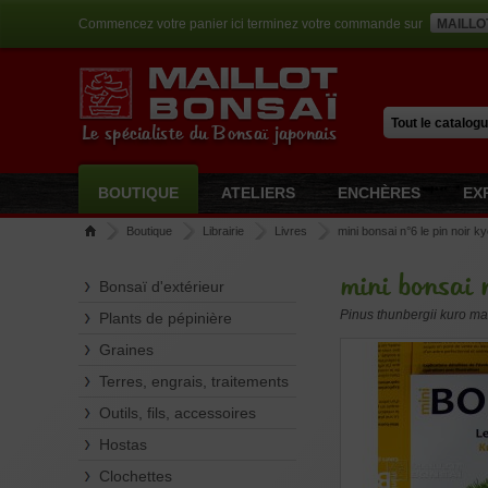
Commencez votre panier ici terminez votre commande sur
MAILLO
Le spécialiste du Bonsaï japonais
BOUTIQUE
ATELIERS
ENCHÈRES
EX
Boutique
Librairie
Livres
mini bonsai n°6 le pin noir 
mini bonsai 
Bonsaï d'extérieur
Pinus thunbergii kuro ma
Plants de pépinière
Graines
Terres, engrais, traitements
Outils, fils, accessoires
Hostas
Clochettes