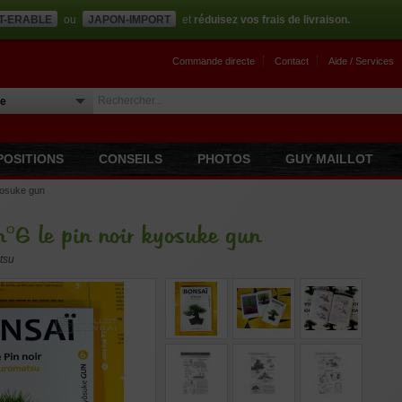
T-ERABLE
ou
JAPON-IMPORT
et
réduisez vos frais de livraison.
Commande directe
Contact
Aide / Services
POSITIONS
CONSEILS
PHOTOS
GUY MAILLOT
kyosuke gun
n°6 le pin noir kyosuke gun
tsu