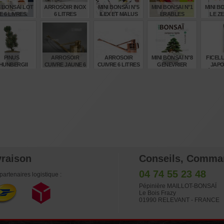
I BONSAI LOT
ARROSOIR INOX
MINI BONSAI N°5
MINI BONSAI N°1
MINI B
E 6 LIVRES.
6 LITRES
ILEX ET MALUS
ÉRABLES
LE Z
ET PETITS FRUITS
PALMÉS K GUN
KYOSU
€
€
€
€
120,00
245,00
24,00
26,00
24
PINUS
ARROSOIR
ARROSOIR
MINI BONSAI N°8
FICEL
HUNBERGII
CUIVRE JAUNE 6
CUIVRE 6 LITRES
GENEVRIER
JAPO
TOBUKI" 40-
LITRES
RIGIDA K. GUN
MÈTRES
60 CM.
N
€
€
€
€
55,00
210,00
265,00
24,00
6,
vraison
Conseils, Comma
04 74 55 23 48
partenaires logistique :
Pépinière MAILLOT-BONSAÏ
Le Bois Frazy
01990 RELEVANT - FRANCE