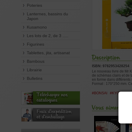
Poteries
Lanternes, bassins du
Japon
Kusamono
Les lots de 2, de 3 .....
Figurines
Tablettes, jita, artisanat
Description
Bambous
ISBN: 9782953428254
Librairie
Le nouveau livre de Mr K
de schémas clairs et de t
Bulletins
en forme dans différents 
Format : 170*250 mm. Ce
#BONSAI
#KYOSUKE
Télécharger nos
catalogues
Vous aimerez aus
Frais d'expédition
et d'emballage