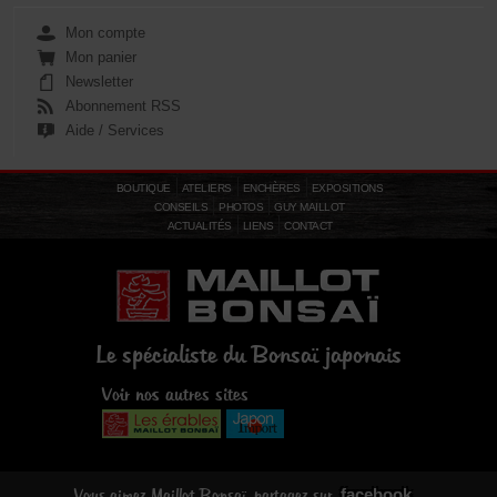
Mon compte
Mon panier
Newsletter
Abonnement RSS
Aide / Services
BOUTIQUE
ATELIERS
ENCHÈRES
EXPOSITIONS
CONSEILS
PHOTOS
GUY MAILLOT
ACTUALITÉS
LIENS
CONTACT
Le spécialiste du Bonsaï japonais
Voir nos autres sites
facebook
Vous aimez Maillot Bonsaï, partagez sur