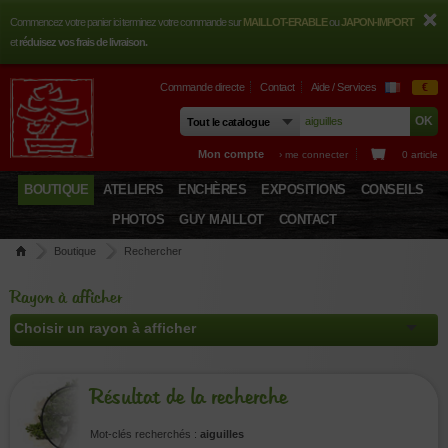
Commencez votre panier ici terminez votre commande sur
MAILLOT-ERABLE
ou
JAPON-IMPORT
et
réduisez vos frais de livraison.
Commande directe
Contact
Aide / Services
€
Mon compte
› me connecter
0 article
BOUTIQUE
ATELIERS
ENCHÈRES
EXPOSITIONS
CONSEILS
PHOTOS
GUY MAILLOT
CONTACT
Boutique
Rechercher
Rayon à afficher
Résultat de la recherche
Mot-clés recherchés :
aiguilles