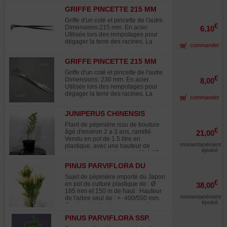
passionnants.
paysages des peintures Hokusai.
GRIFFE PINCETTE 215 MM
Travaux de sélection des aiguilles
sur pinus thunbergii. Relookage par
Griffe d'un coté et pincette de l'autre.
changement de face sur acer
€
Dimensions:215 mm. En acier.
6,10
buergerianum kabudachi.
Utilisée lors des rempotages pour
Masashiko Kimura travaille un
dégager la terre des racines. La
commander
juniperus imposant au profil
pincette permet d'enlever les
tourmenté. Style néagari sur pinus
aiguilles sur les pins etc..
thunbergii. Evolution d'une forêt de
GRIFFE PINCETTE 215 MM
charmes communs avec Tony
INOX RYUGA
Griffe d'un coté et pincette de l'autre.
TICKLE. Les poteries de Antonio
€
Dimensions: 230 mm. En acier.
8,00
Zicarelli. Juniperus sabina travaillé
Utilisée lors des rempotages pour
par Giacomo Pallardo le nid d'aigle.
dégager la terre des racines. La
La passion du bonsai de Jordi
commander
pincette permet d'enlever les
Ugena des oliviers a vous couper le
aiguilles sur les pins etc.. Bonne
souffle. Peter Waren marcotte un
JUNIPERUS CHINENSIS
prise en main avec rayures anti
pommier.
ITOIGAWA 30-35 CM
dérapantes sur le manche, largeur
Plant de pépinière issu de bouture
de la griffe de 35 mm et longueur de
€
âgé d'environ 2 a 3 ans, ramifié.
21,00
la denture de 30 mm.
Vendu en pot de 1.5 litre en
momentanément
plastique, avec une hauteur de
épuisé
plante (hors pot) d'environ 30 à 35
cm. Vous recevrez un spécimen
PINUS PARVIFLORA DU
similaire à celui illustré sur les
JAPON "GOLDILOCK"
photos. Cette variété Itoigawa, aux
Sujet de pépinière importé du Japon
écailles fines et d'un vert vif, est
€
en pot de culture plastique de : Ø
38,00
particulièrement vigoureuse et
185 mm et 150 m de haut . Hauteur
parfaitement adaptée à la culture en
momentanément
de l'arbre seul de : +- 400/550 mm.
bonsaï. Contrairement au Juniperus
épuisé
Ce pin est a ligaturer pour mettre en
chinensis classique, l'Itoigawa perd
place les plateaux, il pourra aussi
très peu de feuillage en début d'été.
PINUS PARVIFLORA SSP.
être rempoté dans une poterie a
En hiver, en fonction des
PENTAPHYLLA HAGOROMO
bonsaï non émaillée de préférence.