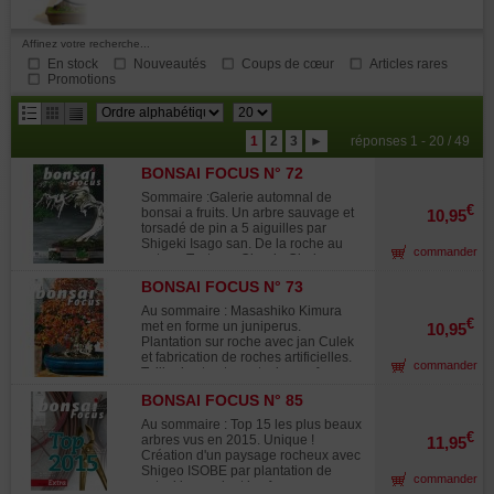
Affinez votre recherche...
En stock
Nouveautés
Coups de cœur
Articles rares
Promotions
résultats
1
2
3
►
réponses 1 - 20 / 49
par
BONSAI FOCUS N° 72
page
Sommaire :Galerie automnal de
€
bonsai a fruits. Un arbre sauvage et
10,95
torsadé de pin a 5 aiguilles par
Shigeki Isago san. De la roche au
commander
pot par Tsutomu Oba de Chairu en.
Des prunus en forme de Tsutomu
BONSAI FOCUS N° 73
Kira san. George Campos le bonsai
un chemin de vie. Exposition en
Au sommaire : Masashiko Kimura
Espagne. Confection de kusamono.
€
met en forme un juniperus.
10,95
Et nombreux autres superbes
Plantation sur roche avec jan Culek
photographies qui nous feront
et fabrication de roches artificielles.
commander
toujours réver.
Taille de structure et mise en forme
d'un juniperus chinensis itoigawa.
BONSAI FOCUS N° 85
Sept ans de travail sur un if commun
taxus baccata. Réduire la longueur
Au sommaire : Top 15 les plus beaux
des aiguilles des pins par Ofer
€
arbres vus en 2015. Unique !
11,95
Grunwald. André Alvarez travaux sur
Création d'un paysage rocheux avec
un if. Exposition de barcelone nishiki
Shigeo ISOBE par plantation de
commander
ten. Et nombreux autres articles
satsuki rappelant les fameux