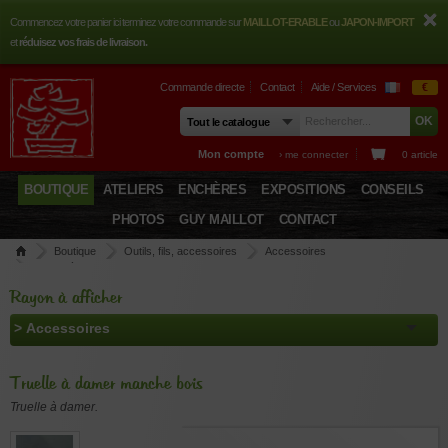
Commencez votre panier ici terminez votre commande sur
MAILLOT-ERABLE
ou
JAPON-IMPORT
et
réduisez vos frais de livraison.
Commande directe
Contact
Aide / Services
€
Mon compte
› me connecter
0 article
BOUTIQUE
ATELIERS
ENCHÈRES
EXPOSITIONS
CONSEILS
PHOTOS
GUY MAILLOT
CONTACT
Boutique
Outils, fils, accessoires
Accessoires
Truelle à damer manche bois
Rayon à afficher
Truelle à damer manche bois
Truelle à damer.