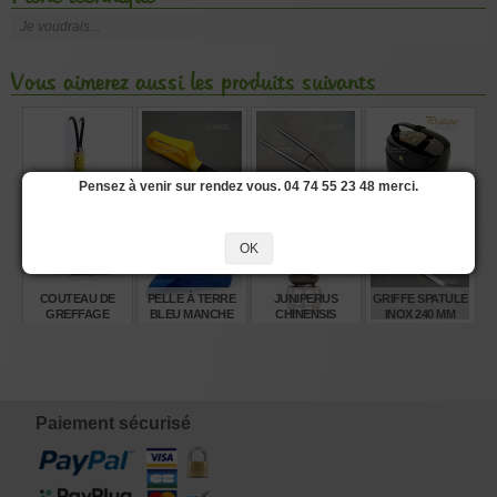
Je voudrais...
Vous aimerez aussi les produits suivants
Pensez à venir sur rendez vous. 04 74 55 23 48 merci.
GRIFFE 2 DENTS
COUTEAU DE
TENAILLE À JIN
BENTO MOTIF
DÉSHERBAGE
INOX 400 MM
BLASON
MANCHE
JAPONAIS
PLASTIQUE
OK
€
€
€
€
23,00
12,40
75,00
38,45
COUTEAU DE
PELLE À TERRE
JUNIPERUS
GRIFFE SPATULE
GREFFAGE
BLEU MANCHE
CHINENSIS
INOX 240 MM
JAPONAIS
EN BOIS
1703221
RYUGA
€
€
€
€
55,00
22,00
1.240,00
12,00
Paiement sécurisé