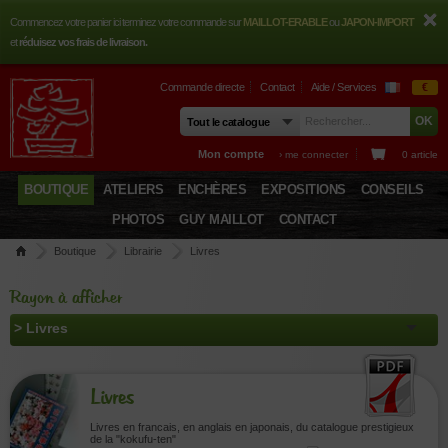
Commencez votre panier ici terminez votre commande sur
MAILLOT-ERABLE
ou
JAPON-IMPORT
et
réduisez vos frais de livraison.
Commande directe
Contact
Aide / Services
€
Mon compte
› me connecter
0 article
BOUTIQUE
ATELIERS
ENCHÈRES
EXPOSITIONS
CONSEILS
PHOTOS
GUY MAILLOT
CONTACT
Boutique
Librairie
Livres
Rayon à afficher
Livres
Livres en francais, en anglais en japonais, du catalogue prestigieux
de la "kokufu-ten"