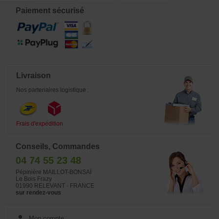
mise en forme dans différents styles
pour former au mieux vos mini
Paiement sécurisé
bonsaï de genévrier. Succombez
aux conseils et démonstrations
graphiques de Maître KYOSUKE
GUN Une approche simple et
pratique de toutes les techniques de
réalisation d'un bonsaï. Un ouvrage
japonais réalisé et traduit par un vrai
professionnel du bonsaï japonais .
Format : 170*250 mm. Cet ouvrage
Livraison
est relié a la façon japonaise comme
les mangas. ISBN: 9782953428278
Nos partenaires logistique :
Frais d'expédition
Conseils, Commandes
04 74 55 23 48
Pépinière MAILLOT-BONSAÏ
Le Bois Frazy
01990 RELEVANT - FRANCE
sur rendez-vous
Mon compte