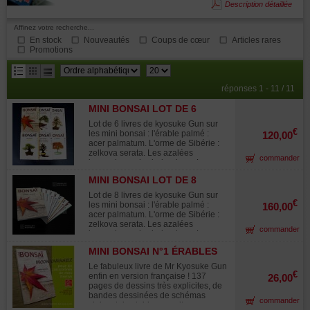
Description détaillée
au manuel de bonsaiste débutant.
Affinez votre recherche...
En stock
Nouveautés
Coups de cœur
Articles rares
Promotions
résultats
réponses 1 - 11 / 11
par
MINI BONSAI LOT DE 6
page
LIVRES.
Lot de 6 livres de kyosuke Gun sur
€
les mini bonsai : l'érable palmé :
120,00
acer palmatum. L'orme de Sibérie :
zelkova serata. Les azalées
commander
japonaises : rhododendron . Le
genévrier : juniperus chinensis. Le
MINI BONSAI LOT DE 8
pommier et le houx : malus et ilex Le
LIVRES.
pin noir : pinus thunbergii. Version
Lot de 8 livres de kyosuke Gun sur
française ! Chaque ouvrage contient
€
les mini bonsai : l'érable palmé :
160,00
138 pages de dessins très explicites,
acer palmatum. L'orme de Sibérie :
de bandes dessinées de schémas
zelkova serata. Les azalées
commander
clairs et de tableaux culturaux. Ils
japonaises : rhododendron . Le
vous permettront de suivre
genévrier : juniperus chinensis. Le
l'évolution de vos bonsaïs au fil des
MINI BONSAI N°1 ÉRABLES
pommier et le houx : malus et ilex Le
mois. Tous les modes de
PALMÉS K GUN
pin noir : pinus thunbergii. L'érable
Le fabuleux livre de Mr Kyosuke Gun
multiplication et de mise en forme
de burger :acer buergerianum Le
€
enfin en version française ! 137
26,00
dans différents styles pour former au
genévrier rigide : juniperus rigida
pages de dessins très explicites, de
mieux vos mini bonsaïs. Un ouvrage
Version française ! Chaque ouvrage
bandes dessinées de schémas
japonais traduit et corrigé par un
commander
contient 138 pages de dessins très
clairs et des tableaux culturaux vous
professionnel français du bonsaï.