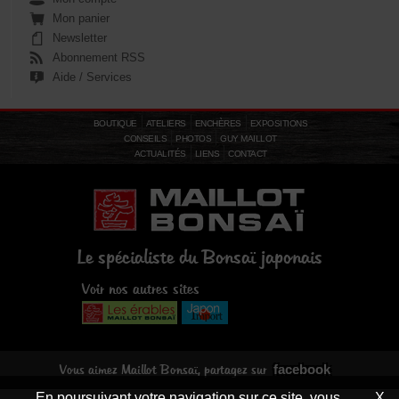
Mon panier
Newsletter
Abonnement RSS
Aide / Services
BOUTIQUE
ATELIERS
ENCHÈRES
EXPOSITIONS
CONSEILS
PHOTOS
GUY MAILLOT
ACTUALITÉS
LIENS
CONTACT
Le spécialiste du Bonsaï japonais
Voir nos autres sites
facebook
Vous aimez Maillot Bonsaï, partagez sur
En poursuivant votre navigation sur ce site, vous
X