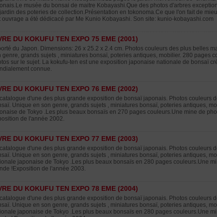
onais.Le musée du bonsai de maitre Kobayashi.Que des photos d'arbres exceptionn
jardin des poteries de collection.Présentation en tokonoma.Ce que l'on fait de mieu
 ouvrage a été dédicacé par Me Kunio Kobayashi. Son site: kunio-kobayashi.com
VRE DU KOKUFU TEN EXPO 75 EME (2001)
orté du Japon. Dimensions: 26 x 25.2 x 2.4 cm. Photos couleurs des plus belles ma
 genre, grands sujets , miniatures bonsaï, poteries antiques, mobilier. 280 pages c
tos sur le sujet. La kokufu-ten est une exposition japonaise nationale de bonsaï c
ndialement connue.
VRE DU KOKUFU TEN EXPO 76 EME (2002)
catalogue d'une des plus grande exposition de bonsaï japonais. Photos couleurs de
saï. Unique en son genre, grands sujets , miniatures bonsaï, poteries antiques, mobi
onaise de Tokyo .Les plus beaux bonsaïs en 270 pages couleurs.Une mine de pho
osition de l'année 2002.
VRE DU KOKUFU TEN EXPO 77 EME (2003)
catalogue d'une des plus grande exposition de bonsaï japonais. Photos couleurs de
saï. Unique en son genre, grands sujets , miniatures bonsaï, poteries antiques, mob
ionale japonaise de Tokyo .Les plus beaux bonsaïs en 280 pages couleurs.Une mi
de !Exposition de l'année 2003.
VRE DU KOKUFU TEN EXPO 78 EME (2004)
catalogue d'une des plus grande exposition de bonsaï japonais. Photos couleurs de
saï. Unique en son genre, grands sujets , miniatures bonsaï, poteries antiques, mob
ionale japonaise de Tokyo .Les plus beaux bonsaïs en 280 pages couleurs.Une mi