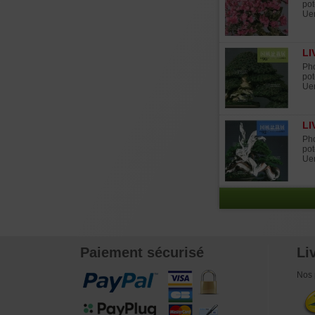
pot
Uen
LI
Pho
pot
Uen
LI
Pho
pot
Uen
Paiement sécurisé
Li
Nos 