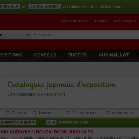
T-ERABLE
ou
JAPON-IMPORT
et
réduisez vos frais de livraison.
Commande directe
Contact
Aide / Services
POSITIONS
CONSEILS
PHOTOS
GUY MAILLOT
Catalogues japonais d'exposition
Catalogues japonais d'expositions.
En stock
Nouveautés
Coups de cœur
Articles rares
résultats par page
NIO KOBAYASHI BONSAI BOOK SHUNKA EN
grand livre de Maitre Kunio Kobayashi.312 pages le jardin merveilleux de "shunka 