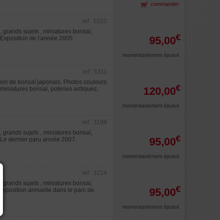
commander
ref : 5310
 grands sujets , miniatures bonsaï,
€
95,00
. Exposition de l'année 2005.
momentanément épuisé
ref : 5311
ion de bonsaï japonais. Photos couleurs
€
120,00
 miniatures bonsaï, poteries antiques,
momentanément épuisé
ref : 3199
 grands sujets , miniatures bonsaï,
€
95,00
. Le dernier paru année 2007.
momentanément épuisé
ref : 3214
 grands sujets , miniatures bonsaï,
€
95,00
.Exposition annuelle dans le parc de
momentanément épuisé