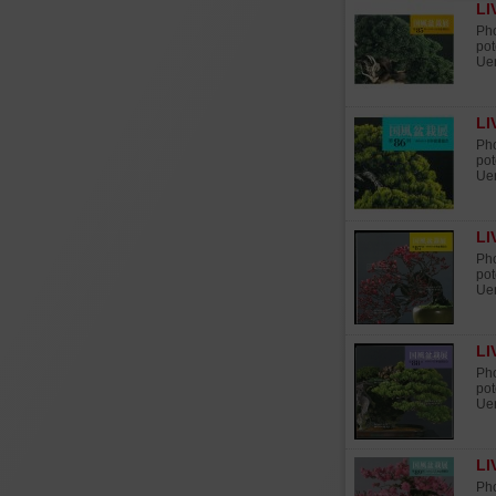
LI
Pho
pot
Uen
LI
Pho
pot
Uen
LI
Pho
pot
Uen
LI
Pho
pot
Uen
LI
Pho