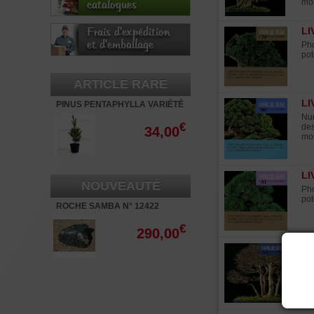
mon
catalogues
LI
Frais d'expédition
et d'emballage
Pho
pot
ARTICLE RARE
LI
PINUS PENTAPHYLLA VARIÉTÉ
"RYU JU" POT 3 LITRES
Num
€
des
34,00
mob
LI
NOUVEAUTÉ
Pho
pot
ROCHE SAMBA N° 12422
€
290,00
LI
Pho
pot
Uen