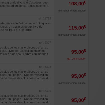
€
108,00
els, grande diversité d'espèces, vue
x dans l'art du bonsaï tout simplement.
momentanément épuisé
ref : 11712
sterpièces de l'art du bonsaï. Unique en
€
115,00
ouleur. Un des plus beaux livre de
réée en 1934 et aujourd'hui
momentanément épuisé
ref : 5307
s plus belles masterpièces de l'art du
€
95,00
lier. Livre de l'exposition nationale
tos des plus beaux arbres du monde !
commander
ref : 5308
s plus belles masterpièces de l'art du
€
95,00
ilier. 280 pages. Livre de l'exposition
ne de photos des plus beaux arbres du
momentanément épuisé
ref : 5309
s plus belles masterpièces de l'art du
€
95,00
ilier. 280 pages. Livre de l'exposition
ne de photos des plus beaux arbres du