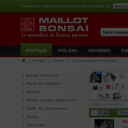
Commencez votre panier ici terminez votre commande sur
MAILLO
Le spécialiste du Bonsaï japonais
BOUTIQUE
ATELIERS
ENCHÈRES
EX
Boutique
Librairie
Catalogues japonais d'exposition
Bonsaï d'extérieur
Plants de pépinière
Graines
Terres, engrais, traitements
Affinez votre recherche...
Outils, fils, accessoires
Hostas
KU
Clochettes
Le 