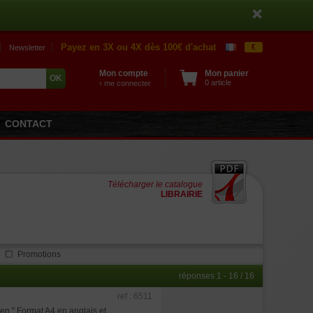
Payez en 3X ou 4X dès 100€ d'achat
€
Newsletter
Mon compte
Mon panier
0 article
› me connecter
CONTACT
Télécharger le catalogue
LIBRAIRIE
Promotions
réponses 1 - 16 / 16
ref : 6511
en " Format A4 en anglais et