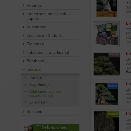
jap
Poteries
du 
Cet
Lanternes, bassins du
Japon
LI
Kusamono
Imp
son
Les lots de 2, de 3 .....
pho
mo
Figurines
Tablettes, jita, artisanat
LI
Le 
Bambous
bon
jap
Librairie
Exp
Livres
(11)
LI
Magazines
(61)
Le 
Catalogues japonais
bon
d'exposition
(16)
nat
mon
Bulletins
(37)
Bulletins
LI
Le 
bon
Télécharger nos
nat