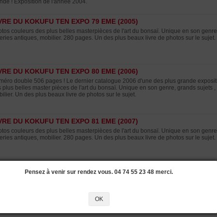
de ! Exposition de l'année 2004.
VRE DU KOKUFU TEN EXPO 79 EME (2005)
tos couleurs des plus belles masterpièces de l'art du bonsaï. Unique en son genre,
eries antiques, mobilier. 280 pages. Un des plus beaux livre de photos sur le sujet
VRE DU KOKUFU TEN EXPO 80 EME (2006)
éro double 506 pages ! Le dernier catalogue 2006 d'une des plus grande exposit
 plus belles master pièces de l'art du bonsaï. Unique en son genre, grands sujets ,
ilier. Un des plus beaux livre de photos sur le sujet.
VRE DU KOKUFU TEN EXPO 81 EME (2007)
tos couleurs des plus belles masterpièces de l'art du bonsaï. Unique en son genre,
eries antiques, mobilier. 280 pages. Un des plus beaux livre de photos sur le sujet
VRE DU KOKUFU TEN EXPO 84 EME.(2010)
Pensez à venir sur rendez vous. 04 74 55 23 48 merci.
tos couleurs des plus belles masterpièces de l'art du bonsaï. Unique en son genre,
eries antiques, mobilier. 280 pages. Un des plus beaux livre de photos sur le sujet
o a Tokyo en Février. Le dernier paru année 2010.
OK