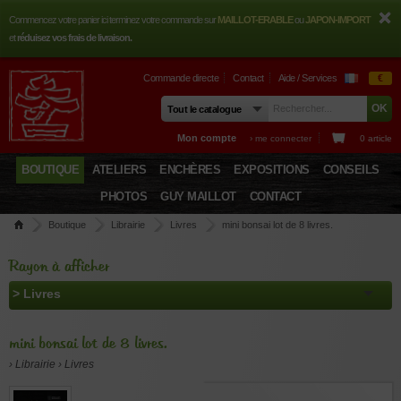
Commencez votre panier ici terminez votre commande sur
MAILLOT-ERABLE
ou
JAPON-IMPORT
et
réduisez vos frais de livraison.
Commande directe
Contact
Aide / Services
€
Mon compte
› me connecter
0 article
BOUTIQUE
ATELIERS
ENCHÈRES
EXPOSITIONS
CONSEILS
PHOTOS
GUY MAILLOT
CONTACT
Boutique
Librairie
Livres
mini bonsai lot de 8 livres.
Rayon à afficher
mini bonsai lot de 8 livres.
› Librairie › Livres