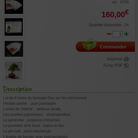
ref. : 9790
€
160,00
Quantité disponible : 34
Commander
Imprimer
Fiche PDF
Description
Lot de 8 livres de kyosuke Gun sur les mini bonsai :
l’érable palmé :
acer palmatum.
L’orme de Sibérie :
zelkova serata.
Les azalées japonaises :
rhododendron .
Le genévrier :
juniperus chinensis.
Le pommier et le houx :
malus et ilex
Le pin noir :
pinus thunbergii.
L'érable de burger
:acer buergerianum