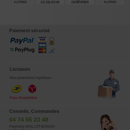
6 LITRES
LE ZELKOVA
GENEVRIER
4 LITRES
KYOSUKE GUN
SHINPAKU
KYOSUKE GUN
€
€
€
€
245,00
24,00
26,00
210,00
Paiement sécurisé
Livraison
Nos partenaires logistique :
Frais d'expédition
Conseils, Commandes
04 74 55 23 48
Pépinière MAILLOT-BONSAÏ