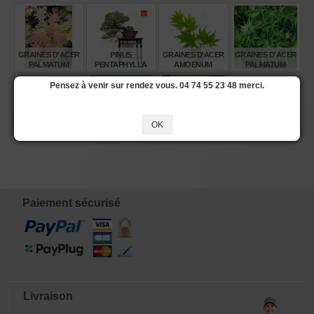
GRAINES D'ACER
PINUS
GRAINES D'ACER
GRAINES D'ACER
PALMATUM
PENTAPHYLLA
AMOENUM
PALMATUM
MOONRISE
NASU GOYO
SATSUKI BENI
MIKAWA
REF:21020259
YATSUBUSA
Pensez à venir sur rendez vous. 04 74 55 23 48 merci.
€
€
€
€
8,00
2.140,00
6,00
8,00
+- 60 GRAINES
GRAINES D'ACER
OK
HOSTA LEMON
GRAINES D'ACER
D'ACER
MATSUMURAE
SNAP
AMOENUM
BUERGERIANUM
KAGA KUJAKU
ENKAN
€
€
€
€
6,00
6,00
14,00
6,00
Paiement sécurisé
Livraison