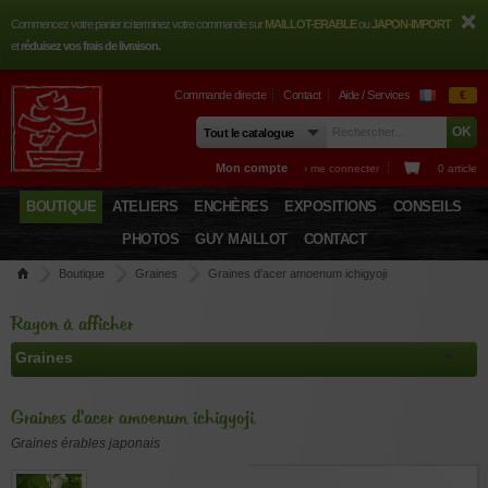
Commencez votre panier ici terminez votre commande sur
MAILLOT-ERABLE
ou
JAPON-IMPORT
et
réduisez vos frais de livraison.
Commande directe
Contact
Aide / Services
€
Mon compte
› me connecter
0 article
BOUTIQUE
ATELIERS
ENCHÈRES
EXPOSITIONS
CONSEILS
PHOTOS
GUY MAILLOT
CONTACT
Boutique
Graines
Graines d'acer amoenum ichigyoji
Rayon à afficher
Graines d'acer amoenum ichigyoji
Graines érables japonais