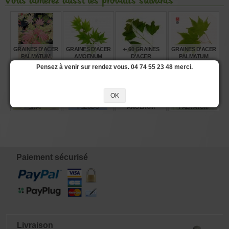
Vous aimerez aussi les produits suivants
GRAINES D'ACER
GRAINES D'ACER
+- 60 GRAINES
GRAINES D'ACER
PALMATUM
AMOENUM
D'ACER
PALMATUM
MOONRISE
SATSUKI BENI
BUERGERIANUM
GENSHU YAMA
Pensez à venir sur rendez vous. 04 74 55 23 48 merci.
MOMIJI
€
€
€
€
8,00
6,00
6,00
6,00
OK
HOSTA LEMON
GRAINES DE
GRAINES D'ACER
GRAINES D'ACER
SNAP
PSEUDO
AMOENUM
PALMATUM
CYDONIA
BLOODGOOD
MIKAWA
SINENSIS
YATSUBUSA
€
€
€
€
14,00
6,00
6,00
8,00
Paiement sécurisé
Livraison