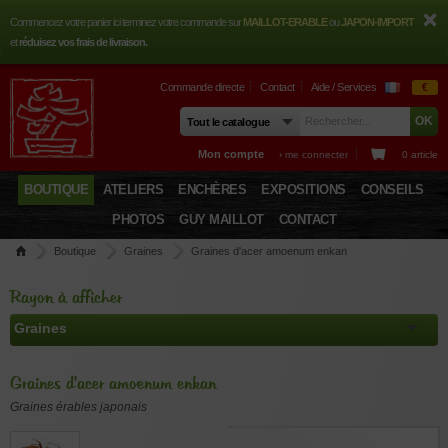
Commencez votre panier ici terminez votre commande sur
MAILLOT-ERABLE
ou
JAPON-IMPORT
et
réduisez vos frais de livraison.
Commande directe
Contact
Aide / Services
€
Mon compte
› me connecter
0 article
BOUTIQUE
ATELIERS
ENCHÈRES
EXPOSITIONS
CONSEILS
PHOTOS
GUY MAILLOT
CONTACT
Boutique
Graines
Graines d'acer amoenum enkan
Rayon à afficher
Graines d'acer amoenum enkan
Graines érables japonais