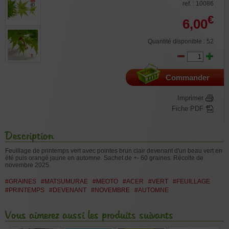
ref. : 10086
€
6,00
Quantité disponible : 52
Commander
Imprimer
Fiche PDF
Description
Feuillage de printemps vert avec pointes brun clair devenant d'un beau vert en
été puis orangé jaune en automne. Sachet de +- 60 graines. Récolte de
novembre 2025.
#GRAINES
#MATSUMURAE
#MEOTO
#ACER
#VERT
#FEUILLAGE
#PRINTEMPS
#DEVENANT
#NOVEMBRE
#AUTOMNE
Vous aimerez aussi les produits suivants