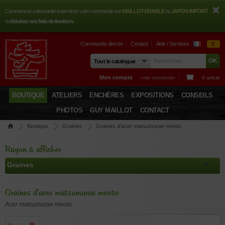
Commencez votre panier ici terminez votre commande sur
MAILLOT-ERABLE
ou
JAPON-IMPORT
et
réduisez vos frais de livraison.
Commande directe
Contact
Aide / Services
€
Mon compte
› me connecter
0 article
BOUTIQUE
ATELIERS
ENCHÈRES
EXPOSITIONS
CONSEILS
PHOTOS
GUY MAILLOT
CONTACT
Boutique
Graines
Graines d'acer matsumurae meoto
Rayon à afficher
Graines d'acer matsumurae meoto
Acer matsumurae meoto