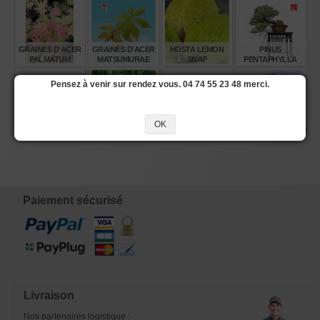
GRAINES D'ACER
GRAINES D'ACER
HOSTA LEMON
PINUS
PALMATUM
MATSUMURAE
SNAP
PENTAPHYLLA
MOONRISE
KAGA KUJAKU
NASU GOYO
REF:21020259
Pensez à venir sur rendez vous. 04 74 55 23 48 merci.
€
€
€
€
8,00
6,00
14,00
2.140,00
GRAINES D'ACER
GRAINES D'ACER
+- 60 GRAINES
ACER
OK
PALMATUM
PALMATUM
D'ACER
MAXIMOWICZIANUM
MATSUMURAE
MIKAWA
BUERGERIANUM
YATSUBUSA
€
€
€
€
6,00
8,00
6,00
32,00
Paiement sécurisé
Livraison
Nos partenaires logistique :