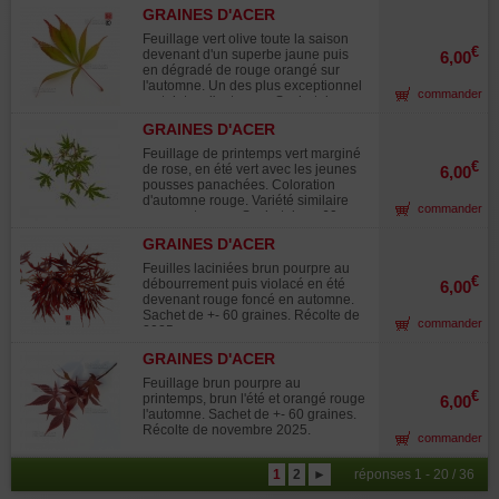
GRAINES D'ACER
MATSUMURAE ELEGANS
Feuillage vert olive toute la saison
€
devenant d'un superbe jaune puis
6,00
en dégradé de rouge orangé sur
l'automne. Un des plus exceptionnel
commander
en teintes d'automne. Sachet de +-
60 graines. Récolte de novembre
GRAINES D'ACER
2025.
MATSUMURAE EZO NISHIKI
Feuillage de printemps vert marginé
€
de rose, en été vert avec les jeunes
6,00
pousses panachées. Coloration
d'automne rouge. Variété similaire
commander
avec matsugae. Sachet de +- 60
graines. Récolte de novembre 2025.
GRAINES D'ACER
MATSUMURAE INABA
Feuilles laciniées brun pourpre au
SHIDARE
€
débourrement puis violacé en été
6,00
devenant rouge foncé en automne.
Sachet de +- 60 graines. Récolte de
commander
2025.
GRAINES D'ACER
MATSUMURAE INAZUMA
Feuillage brun pourpre au
€
printemps, brun l'été et orangé rouge
6,00
l'automne. Sachet de +- 60 graines.
Récolte de novembre 2025.
commander
1
2
►
réponses 1 - 20 / 36