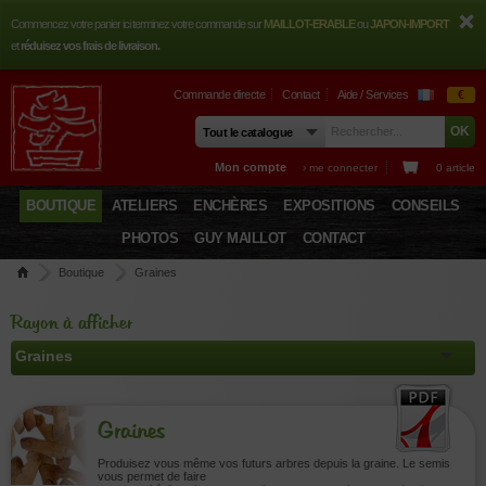
Commencez votre panier ici terminez votre commande sur
MAILLOT-ERABLE
ou
JAPON-IMPORT
et
réduisez vos frais de livraison.
Commande directe
Contact
Aide / Services
€
Mon compte
› me connecter
0 article
BOUTIQUE
ATELIERS
ENCHÈRES
EXPOSITIONS
CONSEILS
PHOTOS
GUY MAILLOT
CONTACT
Boutique
Graines
Rayon à afficher
Graines
Produisez vous même vos futurs arbres depuis la graine. Le semis
vous permet de faire