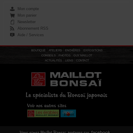
Mon compte
Mon panier
Newsletter
Abonnement RSS
Aide / Services
BOUTIQUE
ATELIERS
ENCHÈRES
EXPOSITIONS
CONSEILS
PHOTOS
GUY MAILLOT
ACTUALITÉS
LIENS
CONTACT
Le spécialiste du Bonsaï japonais
Voir nos autres sites
facebook
Vous aimez Maillot Bonsaï, partagez sur