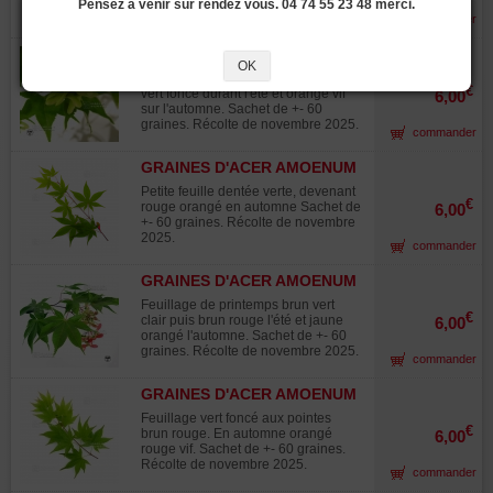
Pensez à venir sur rendez vous. 04 74 55 23 48 merci.
Sachet de +- 60 graines. Récolte de
commander
novembre 2025.
GRAINES D'ACER AMOENUM
OK
ICHIGYOJI
Feuillage vert tendre de printemps
€
vert foncé durant l'été et orangé vif
6,00
sur l'automne. Sachet de +- 60
graines. Récolte de novembre 2025.
commander
GRAINES D'ACER AMOENUM
IKARUGA
Petite feuille dentée verte, devenant
€
rouge orangé en automne Sachet de
6,00
+- 60 graines. Récolte de novembre
2025.
commander
GRAINES D'ACER AMOENUM
KURABU YAMA
Feuillage de printemps brun vert
€
clair puis brun rouge l'été et jaune
6,00
orangé l'automne. Sachet de +- 60
graines. Récolte de novembre 2025.
commander
GRAINES D'ACER AMOENUM
SATSUKI BENI
Feuillage vert foncé aux pointes
€
brun rouge. En automne orangé
6,00
rouge vif. Sachet de +- 60 graines.
Récolte de novembre 2025.
commander