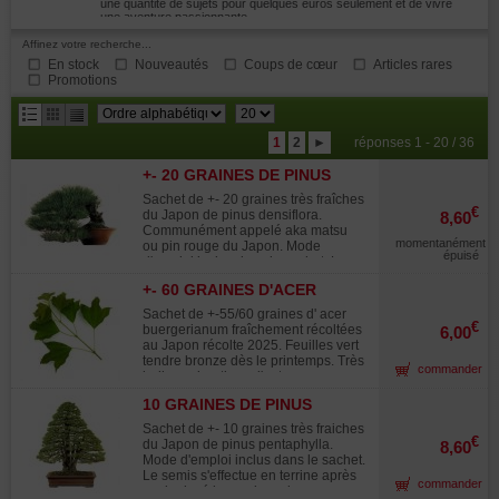
une quantité de sujets pour quelques euros seulement et de vivre
une aventure passionnante.
Affinez votre recherche...
En stock
Nouveautés
Coups de cœur
Articles rares
Promotions
résultats
1
2
►
réponses 1 - 20 / 36
par
+- 20 GRAINES DE PINUS
page
DENSIFLORA
Sachet de +- 20 graines très fraîches
€
du Japon de pinus densiflora.
8,60
Communément appelé aka matsu
momentanément
ou pin rouge du Japon. Mode
épuisé
d'emploi inclus dans le sachet. Le
semis s'effectue en terrine après
+- 60 GRAINES D'ACER
avoir placé les graines dans un
BUERGERIANUM
sachet plastique avec du sable frais
Sachet de +-55/60 graines d' acer
dans le bac à légumes du
€
buergerianum fraîchement récoltées
6,00
réfrigérateur et ce durant 2 mois.
au Japon récolte 2025. Feuilles vert
Puis ensuite faire le semis dans un
tendre bronze dès le printemps. Très
commander
sol drainant à température ambiante.
belles colorations d'automne rouge
Levée en 30/40 jours. Repiquage en
orangé. Croissance rapide. Mode
pot individuel en fin de 1ere année.
10 GRAINES DE PINUS
d'emploi inclus dans le sachet.
Eviter les excès d'eau. Récolte
PENTAPHYLLA
L'érable de burger est de culture
Sachet de +- 10 graines très fraiches
novembre 2023.
facile et de croissance rapide, il est
€
du Japon de pinus pentaphylla.
8,60
très souvent formé en bonsaï par les
Mode d'emploi inclus dans le sachet.
professionnels et les amateurs
Le semis s'effectue en terrine après
commander
japonais car pratiquement tous les
avoir placé les graines dans un