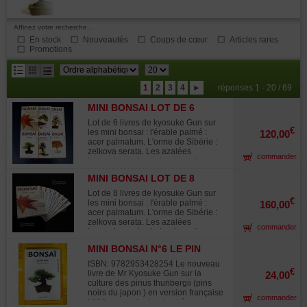
Affinez votre recherche...
En stock
Nouveautés
Coups de cœur
Articles rares
Promotions
résultats
1
2
3
4
►
réponses 1 - 20 / 69
par
MINI BONSAI LOT DE 6
page
LIVRES.
Lot de 6 livres de kyosuke Gun sur
€
les mini bonsai : l'érable palmé :
120,00
acer palmatum. L'orme de Sibérie :
zelkova serata. Les azalées
commander
japonaises : rhododendron . Le
genévrier : juniperus chinensis. Le
MINI BONSAI LOT DE 8
pommier et le houx : malus et ilex Le
LIVRES.
pin noir : pinus thunbergii. Version
Lot de 8 livres de kyosuke Gun sur
française ! Chaque ouvrage contient
€
les mini bonsai : l'érable palmé :
160,00
138 pages de dessins très explicites,
acer palmatum. L'orme de Sibérie :
de bandes dessinées de schémas
zelkova serata. Les azalées
commander
clairs et de tableaux culturaux. Ils
japonaises : rhododendron . Le
vous permettront de suivre
genévrier : juniperus chinensis. Le
l'évolution de vos bonsaïs au fil des
MINI BONSAI N°6 LE PIN
pommier et le houx : malus et ilex Le
mois. Tous les modes de
NOIR KYOSUKE GUN
pin noir : pinus thunbergii. L'érable
ISBN: 9782953428254 Le nouveau
multiplication et de mise en forme
de burger :acer buergerianum Le
€
livre de Mr Kyosuke Gun sur la
24,00
dans différents styles pour former au
genévrier rigide : juniperus rigida
culture des pinus thunbergii (pins
mieux vos mini bonsaïs. Un ouvrage
Version française ! Chaque ouvrage
noirs du japon ) en version française
japonais traduit et corrigé par un
commander
contient 138 pages de dessins très
! 138 pages de dessins très
professionnel français du bonsaï.