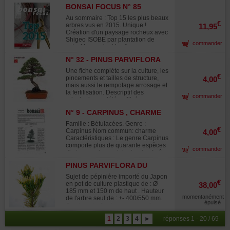
pleureur. Rempotage des shohin
magazine !
BONSAI FOCUS N° 85
bonsai et travaux sur les racines
article japonais. Les tablettes a
Au sommaire : Top 15 les plus beaux
bonsai a partir de bois flottés
€
arbres vus en 2015. Unique !
11,95
assemblés et travaillé. La défoliation
Création d'un paysage rocheux avec
sur arbres caduques. Farand Bloch
Shigeo ISOBE par plantation de
commander
travaux sur juniperus sabina. Suiseki
satsuki rappelant les fameux
la renommée « pierre Mitsubishi ».
paysages des peintures Hokusai.
Poteries d'artistes de Sara Rayner.
N° 32 - PINUS PARVIFLORA
Travaux de sélection des aiguilles
Valentin Brose travauxsur pinus
SOUS ESPÈCE PINUS
sur pinus thunbergii. Relookage par
Une fiche complète sur la culture, les
nigra austriarca. Et nombre d'autres
changement de face sur acer
PENTAPH
€
pincements et tailles de structure,
4,00
articles passionnants !
buergerianum kabudachi.
mais aussi le rempotage arrosage et
Masashiko Kimura travaille un
la fertilisation. Descriptif des
commander
juniperus imposant au profil
principales variétés utilisées en
tourmenté. Style néagari sur pinus
bonsaï. Le pinus parviflora sous
thunbergii. Evolution d'une forêt de
N° 9 - CARPINUS , CHARME
espèce pinus pentaphylla
charmes communs avec Tony
Famille : Bétulacées. Genre :
TICKLE. Les poteries de Antonio
€
Carpinus Nom commun: charme
4,00
Zicarelli. Juniperus sabina travaillé
Caractéristiques : Le genre Carpinus
par Giacomo Pallardo le nid d'aigle.
comporte plus de quarante espèces
La passion du bonsai de Jordi
commander
d'arbres caducs originaire des forêts
Ugena des oliviers a vous couper le
d'Europe, d'Asie et d'Amérique du
souffle. Peter Waren marcotte un
PINUS PARVIFLORA DU
nord. La plus connue en France est
pommier.
JAPON "GOLDILOCK"
le Carpinus betulus, commun dans
Sujet de pépinière importé du Japon
les forêts et très utilisé pour la
€
en pot de culture plastique de : Ø
38,00
confection de haies champêtres. Sa
185 mm et 150 m de haut . Hauteur
hauteur se situe entre 10 à 15
momentanément
de l'arbre seul de : +- 400/550 mm.
mètres. Les feuilles sont légèrement
épuisé
Ce pin est a ligaturer pour mettre en
gaufrées avec des bords dentelés,
place les plateaux, il pourra aussi
allant selon les espèces de 3 à 15
1
2
3
4
►
réponses 1 - 20 / 69
être rempoté dans une poterie a
centimètres. Vert tendre au
bonsaï non émaillée de préférence.