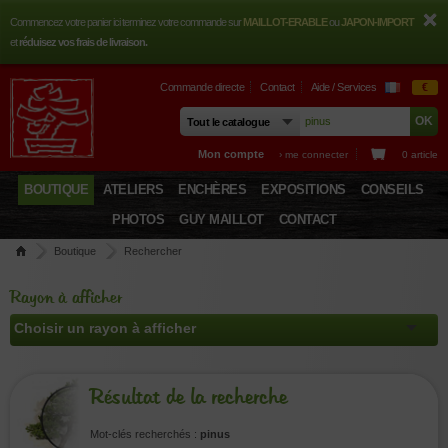
Commencez votre panier ici terminez votre commande sur
MAILLOT-ERABLE
ou
JAPON-IMPORT
et
réduisez vos frais de livraison.
Commande directe
Contact
Aide / Services
€
Mon compte
› me connecter
0 article
BOUTIQUE
ATELIERS
ENCHÈRES
EXPOSITIONS
CONSEILS
PHOTOS
GUY MAILLOT
CONTACT
Boutique
Rechercher
Rayon à afficher
Résultat de la recherche
Mot-clés recherchés :
pinus