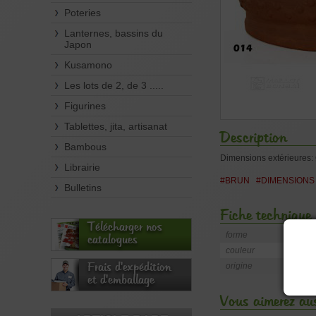
Poteries
Lanternes, bassins du
Japon
Kusamono
Les lots de 2, de 3 .....
Figurines
Tablettes, jita, artisanat
Description
Bambous
Dimensions extérieures: 
Librairie
#BRUN
#DIMENSIONS
Bulletins
Fiche technique
Télécharger nos
forme
catalogues
couleur
Frais d'expédition
origine
et d'emballage
Vous aimerez aus