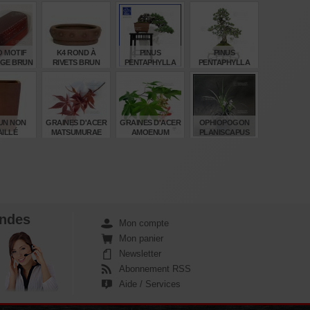
 MOTIF
K4 ROND À
PINUS
PINUS
GE BRUN
RIVETS BRUN
PENTAPHYLLA
PENTAPHYLLA
9235
REF: 10100251
REF: 120202511
€
€
€
€
,65
5,00
2.860,00
2.240,00
UN NON
GRAINES D'ACER
GRAINES D'ACER
OPHIOPOGON
ILLÉ
MATSUMURAE
AMOENUM
PLANISCAPUS
INAZUMA
KURABU YAMA
NIGRESCENS
POT 0.8 LI
€
€
€
€
,50
6,00
6,00
5,00
ndes
Mon compte
Mon panier
Newsletter
Abonnement RSS
Aide / Services