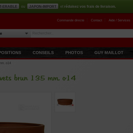
T-ERABLE
ou
JAPON-IMPORT
et
réduisez vos frais de livraison.
Commande directe
Contact
Aide / Services
POSITIONS
CONSEILS
PHOTOS
GUY MAILLOT
 mm. o14
rivets brun 135 mm. o14