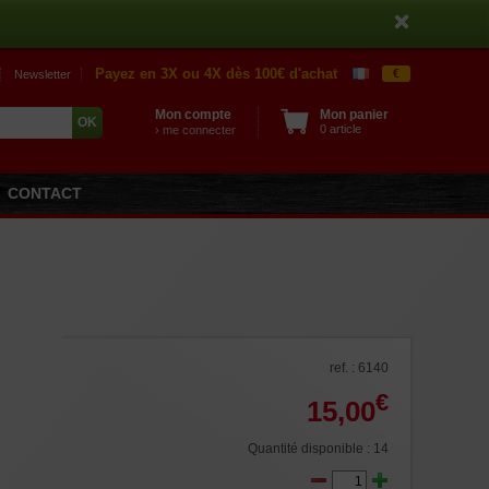
Payez en 3X ou 4X dès 100€ d'achat
€
Newsletter
Mon compte
Mon panier
0 article
› me connecter
CONTACT
ref. : 6140
€
15,00
Quantité disponible : 14