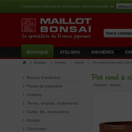
Commencez votre panier ici terminez votre commande sur
MAILLO
Le spécialiste du Bonsaï japonais
BOUTIQUE
ATELIERS
ENCHÈRES
EX
Boutique
Poteries
Ronds
Pot rond à rivets brun 135
Pot rond à 
Bonsaï d'extérieur
› Poteries › Ronds
Plants de pépinière
Graines
Terres, engrais, traitements
Outils, fils, accessoires
Hostas
Clochettes