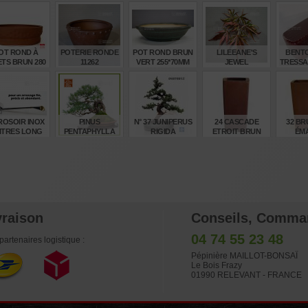
OT ROND À
POTERIE RONDE
POT ROND BRUN
LILEEANE'S
BENTO
ETS BRUN 280
11262
VERT 255*70MM
JEWEL
TRESSA
MM. O14
MY01
51
€
€
€
€
32,00
22,00
35,00
55,00
19
ROSOIR INOX
PINUS
N° 37 JUNIPERUS
24 CASCADE
32 BR
LITRES LONG
PENTAPHYLLA
RIGIDA
ETROIT BRUN
ÉMA
BEC
REF: 13010261
€
€
€
€
215,00
1.310,00
4,00
15,00
27
vraison
Conseils, Comma
04 74 55 23 48
partenaires logistique :
Pépinière MAILLOT-BONSAÏ
Le Bois Frazy
01990 RELEVANT - FRANCE