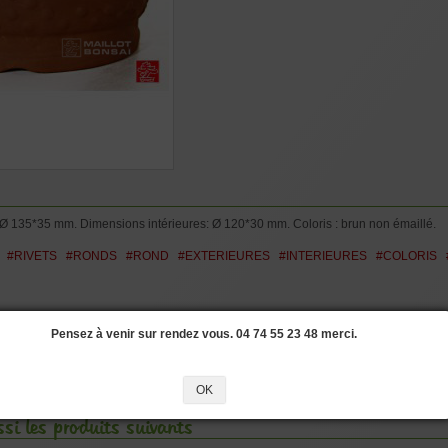
Ø 135*35 mm. Dimensions intérieures: Ø 120*30 mm. Coloris : brun non émaillé.
#RIVETS
#RONDS
#ROND
#EXTERIEURES
#INTERIEURES
#COLORIS
ronde
Pensez à venir sur rendez vous. 04 74 55 23 48 merci.
brun
Chine Yixing
OK
si les produits suivants