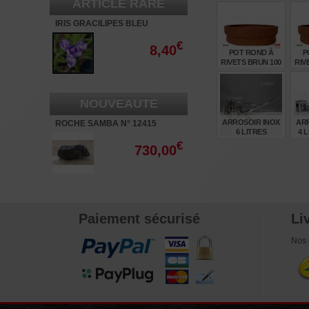
ARTICLE RARE
IRIS GRACILIPES BLEU
€
8,40
POT ROND À
P
RIVETS BRUN 100
RIV
MM. O14
€
NOUVEAUTÉ
6,50
ARROSOIR INOX
AR
ROCHE SAMBA N° 12415
6 LITRES
4 
€
730,00
€
245,00
Paiement sécurisé
Li
Nos 