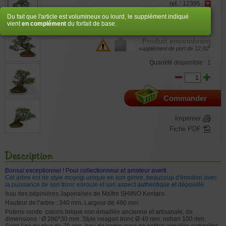
ref. : 12395
Du fait que l'article est volumineux ou lourd, le supplément indiqué
€
1.310,00
vient
en complément
du forfait de base.
Produit encombrant
€
supplément de port de
12,00
Quantité disponible : 1
Commander
Imprimer
Fiche PDF
Description
Bonsaï exceptionnel ! Pour collectionneur et amateur averti.
Cet arbre est de style moyogi unique en son genre, beaucoup d'émotion avec
la puissance de son tronc enroulé et son aspect authentique et dépouillé.
Issu des pépinières Japonaises de Maître SHIINO Kentaro.
Hauteur de l'arbre : 340 mm. Largeur de 480 mm.
Poterie ronde coloris brique non émaillée ancienne et artisanale, de
dimensions : Ø 280*30 mm. Style neagari tronc Ø 40 mm, nebari 100 mm.
Sujet âgé de plus de 70 ans, issu de semis avec de petites aiguilles naturelles.