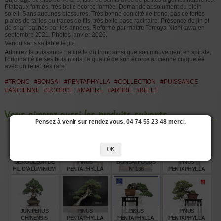
Plateaux formés, très belle écorce formée. Demande absolument du plein
soleil. Sans aucunes blessures. Très bonne conicité de tronc, pas de fortes
plaies de tailles ou traces de fils, très belle base racinaire. Présence de jin et
de shari patinés par les années. Reformé par maitre Tomoya Nishikawa en
septembre 2021. Photos janvier 2026.
Vendu sans sa tablette jita.
Admirez la puissance naturelle du tronc ainsi que son mouvement en spirale,
l'originalité de ses bois morts, la qualité de son écorce ancienne craquelée
avec un relief très rare.
#TRONC
#BONSAI
#PENTAPHYLLA
#COLLECTION
#PUISSANCE
#ANCIENNE
#ECORCE
#MAITRE
#ARBRE
#BELLE
Vous aimerez aussi les produits suivants
Pensez à venir sur rendez vous. 04 74 55 23 48 merci.
OK
DÉROULEUR DE
PINUS
BONSAI FOCUS
PINUS
FIL D'ALUMINIUM
PENTAPHYLLA
N° 108
PENTAPHYLLA
OU DE CUIVRE
REF: 21020258
REF 12020253
€
€
€
€
455,00
1.380,00
13,95
1.480,00
JUNIPERUS
PINUS
PINUS
PINUS
CHINENSIS
PENTAPHYLLA
PENTAPHYLLA
PENTAPHYLLA