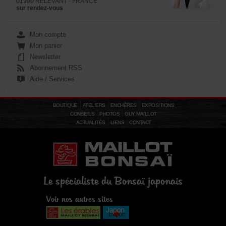
01990 RELEVANT - FRANCE
sur rendez-vous
Mon compte
Mon panier
Newsletter
Abonnement RSS
Aide / Services
BOUTIQUE
ATELIERS
ENCHÈRES
EXPOSITIONS
CONSEILS
PHOTOS
GUY MAILLOT
ACTUALITÉS
LIENS
CONTACT
Le spécialiste du Bonsaï japonais
Voir nos autres sites