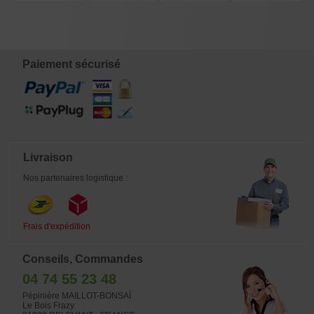
1703221
REF: 30060268
REF: 10100251
NASU GOYO
REF:21020259
€
€
€
€
1.240,00
3.760,00
2.860,00
2.140,00
Paiement sécurisé
Livraison
Nos partenaires logistique :
Frais d'expédition
Conseils, Commandes
04 74 55 23 48
Pépinière MAILLOT-BONSAÏ
Le Bois Frazy