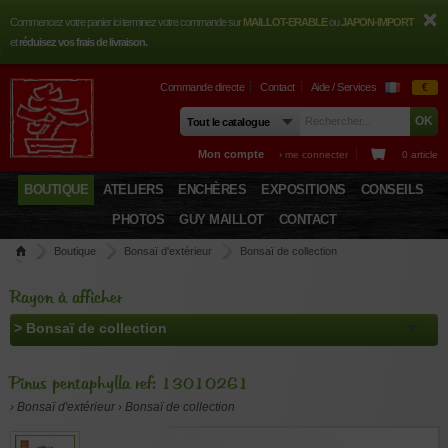
Commencez votre panier ici terminez votre commande sur
MAILLOT-ERABLE
ou
JAPON-IMPORT
et
réduisez vos frais de livraison.
Commande directe
Contact
Aide / Services
€
Mon compte
› me connecter
0 article
BOUTIQUE
ATELIERS
ENCHÈRES
EXPOSITIONS
CONSEILS
PHOTOS
GUY MAILLOT
CONTACT
Boutique
Bonsaï d'extérieur
Bonsaï de collection
Pinus pentaphylla ref: 13010261
Rayon à afficher
Pinus pentaphylla ref: 13010261
› Bonsaï d'extérieur › Bonsaï de collection