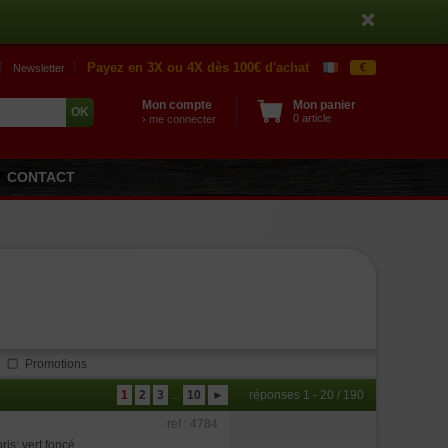
Payez en 3X ou 4X dès 100€ d'achat
€
Newsletter
Mon compte
Mon panier
0 article
› me connecter
CONTACT
Promotions
1
2
3
...
10
►
réponses 1 - 20 / 190
ref : 4784
s: vert foncé.