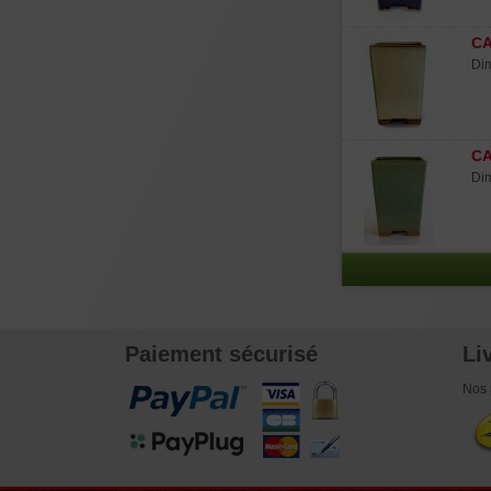
CA
Dim
CA
Dim
Paiement sécurisé
Li
Nos 