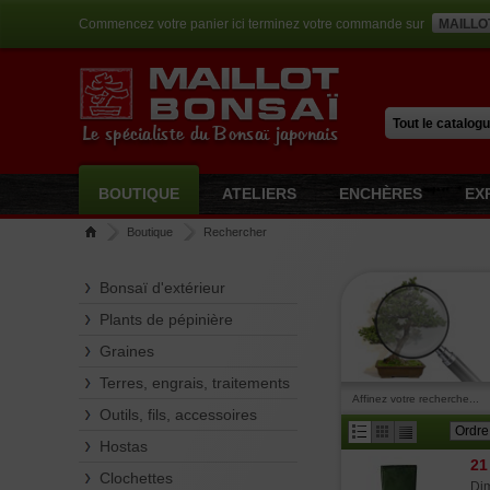
Commencez votre panier ici terminez votre commande sur
MAILLO
Le spécialiste du Bonsaï japonais
BOUTIQUE
ATELIERS
ENCHÈRES
EX
Boutique
Rechercher
Bonsaï d'extérieur
Plants de pépinière
Graines
Terres, engrais, traitements
Affinez votre recherche...
Outils, fils, accessoires
Hostas
21
Clochettes
Dim