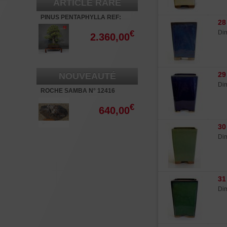
ARTICLE RARE
PINUS PENTAPHYLLA REF:
28
22080235
€
Dim
2.360,00
29
NOUVEAUTÉ
Dim
ROCHE SAMBA N° 12416
€
640,00
30
Dim
31
Dim