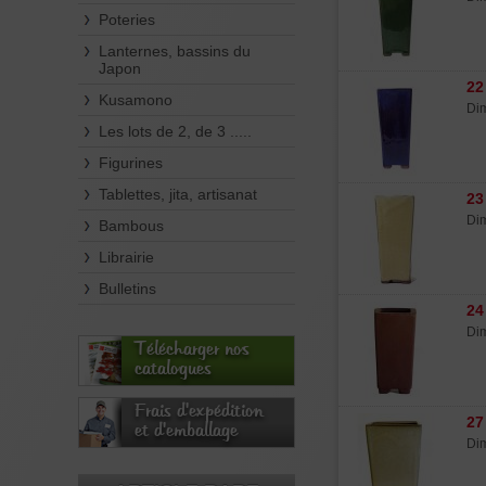
Poteries
Lanternes, bassins du
Japon
22
Kusamono
Dim
Les lots de 2, de 3 .....
Figurines
Tablettes, jita, artisanat
23
Dim
Bambous
Librairie
Bulletins
24
Dim
Télécharger nos
catalogues
Frais d'expédition
27
et d'emballage
Dim