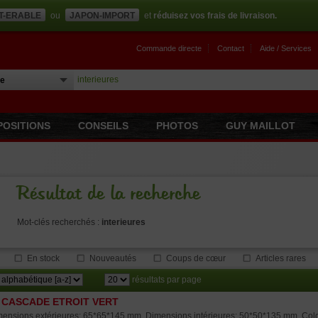
T-ERABLE
ou
JAPON-IMPORT
et
réduisez vos frais de livraison.
Commande directe
Contact
Aide / Services
POSITIONS
CONSEILS
PHOTOS
GUY MAILLOT
Résultat de la recherche
Mot-clés recherchés :
interieures
En stock
Nouveautés
Coups de cœur
Articles rares
résultats par page
 CASCADE ETROIT VERT
ensions extérieures: 65*65*145 mm. Dimensions intérieures: 50*50*135 mm. Colori