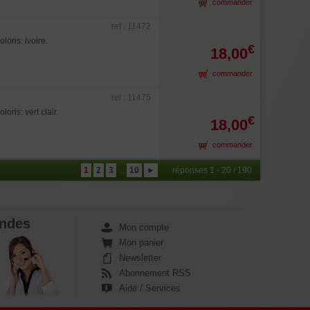
commander
ref : 11472
oris: ivoire.
€
18,00
commander
ref : 11475
is: vert clair.
€
18,00
commander
1
2
3
...
10
►
réponses 1 - 20 / 190
ndes
Mon compte
Mon panier
Newsletter
Abonnement RSS
Aide / Services