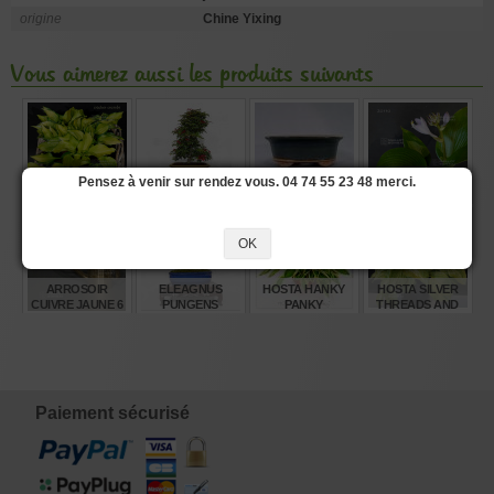
origine
Chine Yixing
Vous aimerez aussi les produits suivants
HOSTA CRACKER
ACER PALMATUM
MINI POT OVALE
HOSTA ZORRO
Pensez à venir sur rendez vous. 04 74 55 23 48 merci.
CRUMBS
DESHOJO
GRIS VERT 7645
24070253
OK
€
€
€
€
12,00
860,00
5,00
12,00
ARROSOIR
ELEAGNUS
HOSTA HANKY
HOSTA SILVER
CUIVRE JAUNE 6
PUNGENS
PANKY
THREADS AND
LITRES
MACULATA
GOLDEN
AUREA 12020258
NEEDLES
€
€
€
€
210,00
240,00
8,00
12,00
Paiement sécurisé