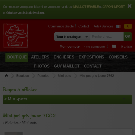
Commencez votre panier ici terminez votre commande sur
MAILLOT-ERABLE
ou
JAPON-IMPORT
et
réduisez vos frais de livraison.
Commande directe
Contact
Aide / Services
€
Mon compte
› me connecter
0 article
BOUTIQUE
ATELIERS
ENCHÈRES
EXPOSITIONS
CONSEILS
PHOTOS
GUY MAILLOT
CONTACT
Boutique
Poteries
Mini-pots
Mini pot gris jaune 7662
Rayon à afficher
Mini pot gris jaune 7662
› Poteries › Mini-pots