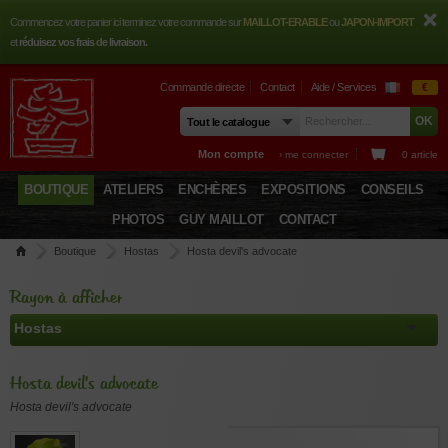
Commencez votre panier ici terminez votre commande sur
MAILLOT-ERABLE
ou
JAPON-IMPORT
et
réduisez vos frais de livraison.
Commande directe
Contact
Aide / Services
€
Mon compte
› me connecter
0 article
BOUTIQUE
ATELIERS
ENCHÈRES
EXPOSITIONS
CONSEILS
PHOTOS
GUY MAILLOT
CONTACT
Boutique
Hostas
Hosta devil's advocate
Rayon à afficher
Hosta devil's advocate
Hosta devil's advocate