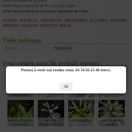
jusqu'au centre de la feuille.
Petites fleurs blanches de fin Juin à mi-Juillet.
Gros rhizome livré en conteneur plastique de 1 litre.
#HOSTA
#FEUILLES
#ADVOCATE
#BORDURES
#CLAIRES
#CENTRE
#HOSTAS
#JAUNES
#VERTES
#DEVIL
Fiche technique
hauteur
70-120 cm
Vous aimerez aussi les produits suivants
Pensez à venir sur rendez vous. 04 74 55 23 48 merci.
OK
HOSTA
HOSTA WHEEE!
HOSTA MINI
HOSTA WU-LA-LA
POPCORN
SKIRT
€
€
€
€
12,00
15,00
12,00
15,00
HOSTA ESSENCE
HOSTA
HOSTA SIZZLE
HOSTA HIGH
OF SUNSET
POCKETFUL OF
SOCIETY
SUNSHINE