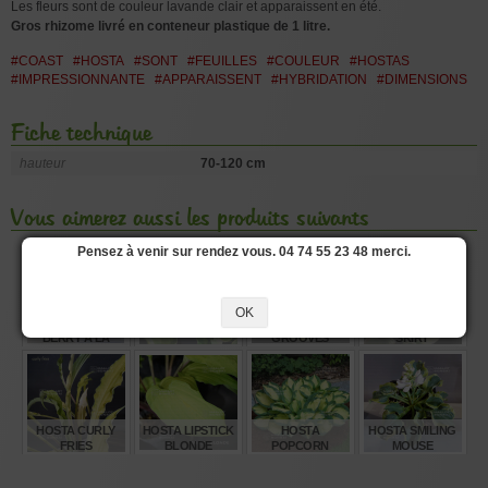
Les fleurs sont de couleur lavande clair et apparaissent en été.
Gros rhizome livré en conteneur plastique de 1 litre.
#COAST
#HOSTA
#SONT
#FEUILLES
#COULEUR
#HOSTAS
#IMPRESSIONNANTE
#APPARAISSENT
#HYBRIDATION
#DIMENSIONS
Fiche technique
hauteur
70-120 cm
Vous aimerez aussi les produits suivants
Pensez à venir sur rendez vous. 04 74 55 23 48 merci.
OK
HOSTA BLUE
HOSTA WHEEE!
HOSTA SUNSET
HOSTA MINI
BERRY À LA
GROOVES
SKIRT
MODE
€
€
€
€
8,00
15,00
12,00
12,00
HOSTA CURLY
HOSTA LIPSTICK
HOSTA
HOSTA SMILING
FRIES
BLONDE
POPCORN
MOUSE