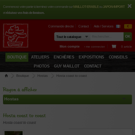
Commencez votre panier ici terminez votre commande sur
MAILLOT-ERABLE
ou
JAPON-IMPORT
et
réduisez vos frais de livraison.
Commande directe
Contact
Aide / Services
€
Mon compte
› me connecter
0 article
BOUTIQUE
ATELIERS
ENCHÈRES
EXPOSITIONS
CONSEILS
PHOTOS
GUY MAILLOT
CONTACT
Boutique
Hostas
Hosta coast to coast
Rayon à afficher
Hosta coast to coast
Hosta coast to coast