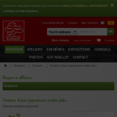
Commencez votre panier ici terminez votre commande sur
MAILLOT-ERABLE
ou
JAPON-IMPORT
et
réduisez vos frais de livraison.
Commande directe
Contact
Aide / Services
€
Mon compte
› me connecter
0 article
BOUTIQUE
ATELIERS
ENCHÈRES
EXPOSITIONS
CONSEILS
PHOTOS
GUY MAILLOT
CONTACT
Boutique
Graines
Graines d'acer japonicum maiku jaku
Rayon à afficher
Graines d'acer japonicum maiku jaku
Graines érables japonais