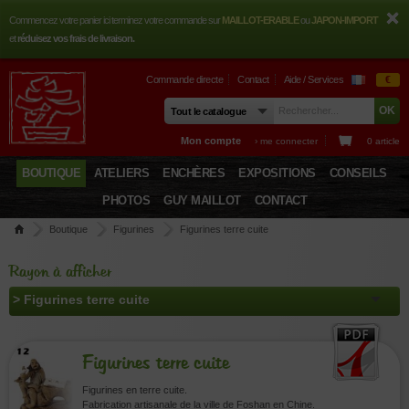
Commencez votre panier ici terminez votre commande sur
MAILLOT-ERABLE
ou
JAPON-IMPORT
et
réduisez vos frais de livraison.
Commande directe
Contact
Aide / Services
€
Mon compte
› me connecter
0 article
BOUTIQUE
ATELIERS
ENCHÈRES
EXPOSITIONS
CONSEILS
PHOTOS
GUY MAILLOT
CONTACT
Boutique
Figurines
Figurines terre cuite
Rayon à afficher
Figurines terre cuite
Figurines en terre cuite.
Fabrication artisanale de la ville de Foshan en Chine.