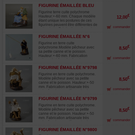
très soignée. Utilisée dans la
FIGURINE ÉMAILLÉE BLEU
composition des paysages
TAILLEUR BONSAI
miniatures "saikei"et en
Figurine terre cuite polychrome
accompagnement avec le bonsaï.
€
Hauteur:+-60 mm. Chaque modèle
12,00
étant unique les postures de ces
figurines peuvent être différentes de
commander
cette photo. Fabrication artisanale
très soignée. Utilisée dans la
FIGURINE ÉMAILLÉE N°6
composition des paysages
8508
miniatures "saikei"et en
Figurine en terre cuite
accompagnement avec le bonsaï.
€
polychrome.Modèle pêcheur avec
8,50
sa petite canne et le poisson.
Hauteur:+-60 mm. Fabrication
commander
artisanale très soignée, chaque
pièce est unique. Utilisée dans la
FIGURINE ÉMAILLÉE N°9798
composition des paysages
miniatures "saikei"et en
Figurine en terre cuite polychrome.
accompagnement avec les bonsaïs.
€
Modèle pêcheur avec sa petite
8,50
canne et le poisson. Hauteur:+-50
mm. Fabrication artisanale très
commander
soignée, chaque pièce est unique.
Utilisée dans la composition des
FIGURINE ÉMAILLÉE N°9799
paysages miniatures "saikei"et en
accompagnement avec les bonsaïs.
Figurine en terre cuite polychrome.
€
Modèle pêcheur avec sa petite
8,50
canne et le poisson. Hauteur:+-50
mm. Fabrication artisanale très
commander
soignée, chaque pièce est unique.
Utilisée dans la composition des
FIGURINE ÉMAILLÉE N°9800
paysages miniatures "saikei"et en
accompagnement avec les bonsaïs.