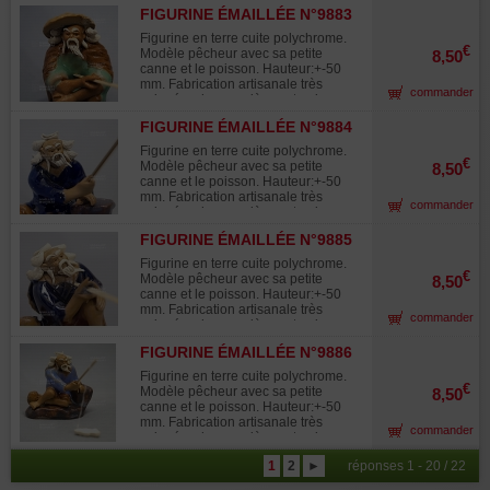
Utilisée dans la composition des
FIGURINE ÉMAILLÉE N°9883
paysages miniatures "saikei"et en
accompagnement avec les bonsaïs.
Figurine en terre cuite polychrome.
€
Modèle pêcheur avec sa petite
8,50
canne et le poisson. Hauteur:+-50
mm. Fabrication artisanale très
commander
soignée, chaque pièce est unique.
Utilisée dans la composition des
FIGURINE ÉMAILLÉE N°9884
paysages miniatures "saikei"et en
accompagnement avec les bonsaïs.
Figurine en terre cuite polychrome.
€
Modèle pêcheur avec sa petite
8,50
canne et le poisson. Hauteur:+-50
mm. Fabrication artisanale très
commander
soignée, chaque pièce est unique.
Utilisée dans la composition des
FIGURINE ÉMAILLÉE N°9885
paysages miniatures "saikei"et en
accompagnement avec les bonsaïs.
Figurine en terre cuite polychrome.
€
Modèle pêcheur avec sa petite
8,50
canne et le poisson. Hauteur:+-50
mm. Fabrication artisanale très
commander
soignée, chaque pièce est unique.
Utilisée dans la composition des
FIGURINE ÉMAILLÉE N°9886
paysages miniatures "saikei"et en
accompagnement avec les bonsaïs.
Figurine en terre cuite polychrome.
€
Modèle pêcheur avec sa petite
8,50
canne et le poisson. Hauteur:+-50
mm. Fabrication artisanale très
commander
soignée, chaque pièce est unique.
Utilisée dans la composition des
1
2
►
réponses 1 - 20 / 22
paysages miniatures "saikei"et en
accompagnement avec les bonsaïs.