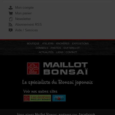
Mon compte
Mon panier
Newsletter
Abonnement RSS
Aide / Services
BOUTIQUE
ATELIERS
ENCHÈRES
EXPOSITIONS
CONSEILS
PHOTOS
GUY MAILLOT
ACTUALITÉS
LIENS
CONTACT
Le spécialiste du Bonsaï japonais
Voir nos autres sites
facebook
Vous aimez Maillot Bonsaï, partagez sur