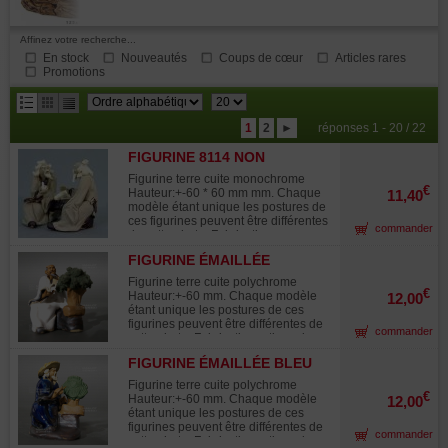
Affinez votre recherche...
En stock
Nouveautés
Coups de cœur
Articles rares
Promotions
résultats
1
2
►
réponses 1 - 20 / 22
par
FIGURINE 8114 NON
page
ÉMAILLÉ DOUBLE BEIGE
Figurine terre cuite monochrome
€
Hauteur:+-60 * 60 mm mm. Chaque
11,40
modèle étant unique les postures de
ces figurines peuvent être différentes
commander
de cette photo. Fabrication
artisanale très soignée, chaque
FIGURINE ÉMAILLÉE
pièce est unique. Utilisée dans la
BLANCHE TAILLEUR BONSAI
composition des paysages
Figurine terre cuite polychrome
miniatures "saikei"et en
8066
€
Hauteur:+-60 mm. Chaque modèle
12,00
accompagnement avec les bonsaï.
étant unique les postures de ces
figurines peuvent être différentes de
commander
cette photo. Fabrication artisanale
très soignée. Utilisée dans la
FIGURINE ÉMAILLÉE BLEU
composition des paysages
MARINE TAILLEUR BONSAI
miniatures "saikei"et en
Figurine terre cuite polychrome
accompagnement avec le bonsaï.
€
Hauteur:+-60 mm. Chaque modèle
12,00
étant unique les postures de ces
figurines peuvent être différentes de
commander
cette photo. Fabrication artisanale