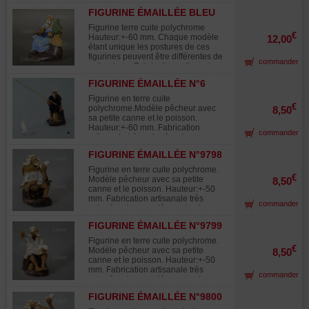
très soignée. Utilisée dans la
FIGURINE ÉMAILLÉE BLEU
composition des paysages
TAILLEUR BONSAI
miniatures "saikei"et en
Figurine terre cuite polychrome
accompagnement avec le bonsaï.
€
Hauteur:+-60 mm. Chaque modèle
12,00
étant unique les postures de ces
figurines peuvent être différentes de
commander
cette photo. Fabrication artisanale
très soignée. Utilisée dans la
FIGURINE ÉMAILLÉE N°6
composition des paysages
8508
miniatures "saikei"et en
Figurine en terre cuite
accompagnement avec le bonsaï.
€
polychrome.Modèle pêcheur avec
8,50
sa petite canne et le poisson.
Hauteur:+-60 mm. Fabrication
commander
artisanale très soignée, chaque
pièce est unique. Utilisée dans la
FIGURINE ÉMAILLÉE N°9798
composition des paysages
miniatures "saikei"et en
Figurine en terre cuite polychrome.
accompagnement avec les bonsaïs.
€
Modèle pêcheur avec sa petite
8,50
canne et le poisson. Hauteur:+-50
mm. Fabrication artisanale très
commander
soignée, chaque pièce est unique.
Utilisée dans la composition des
FIGURINE ÉMAILLÉE N°9799
paysages miniatures "saikei"et en
accompagnement avec les bonsaïs.
Figurine en terre cuite polychrome.
€
Modèle pêcheur avec sa petite
8,50
canne et le poisson. Hauteur:+-50
mm. Fabrication artisanale très
commander
soignée, chaque pièce est unique.
Utilisée dans la composition des
FIGURINE ÉMAILLÉE N°9800
paysages miniatures "saikei"et en
accompagnement avec les bonsaïs.