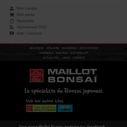
Mon compte
Mon panier
Newsletter
Abonnement RSS
Aide / Services
BOUTIQUE
ATELIERS
ENCHÈRES
EXPOSITIONS
CONSEILS
PHOTOS
GUY MAILLOT
ACTUALITÉS
LIENS
CONTACT
Le spécialiste du Bonsaï japonais
Voir nos autres sites
facebook
Vous aimez Maillot Bonsaï, partagez sur