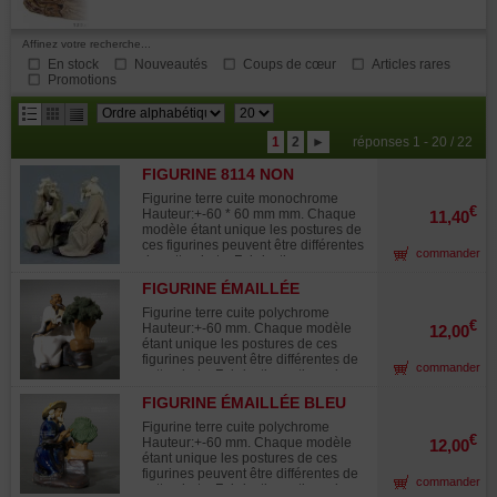
Affinez votre recherche...
En stock
Nouveautés
Coups de cœur
Articles rares
Promotions
résultats
1
2
►
réponses 1 - 20 / 22
par
FIGURINE 8114 NON
page
ÉMAILLÉ DOUBLE BEIGE
Figurine terre cuite monochrome
€
Hauteur:+-60 * 60 mm mm. Chaque
11,40
modèle étant unique les postures de
ces figurines peuvent être différentes
commander
de cette photo. Fabrication
artisanale très soignée, chaque
FIGURINE ÉMAILLÉE
pièce est unique. Utilisée dans la
BLANCHE TAILLEUR BONSAI
composition des paysages
Figurine terre cuite polychrome
miniatures "saikei"et en
8066
€
Hauteur:+-60 mm. Chaque modèle
12,00
accompagnement avec les bonsaï.
étant unique les postures de ces
figurines peuvent être différentes de
commander
cette photo. Fabrication artisanale
très soignée. Utilisée dans la
FIGURINE ÉMAILLÉE BLEU
composition des paysages
MARINE TAILLEUR BONSAI
miniatures "saikei"et en
Figurine terre cuite polychrome
accompagnement avec le bonsaï.
€
Hauteur:+-60 mm. Chaque modèle
12,00
étant unique les postures de ces
figurines peuvent être différentes de
commander
cette photo. Fabrication artisanale