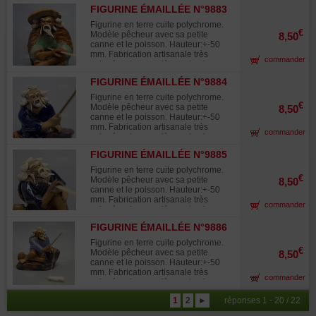
Utilisée dans la composition des
FIGURINE ÉMAILLÉE N°9883
paysages miniatures "saikei"et en
accompagnement avec les bonsaïs.
Figurine en terre cuite polychrome.
€
Modèle pêcheur avec sa petite
8,50
canne et le poisson. Hauteur:+-50
mm. Fabrication artisanale très
commander
soignée, chaque pièce est unique.
Utilisée dans la composition des
FIGURINE ÉMAILLÉE N°9884
paysages miniatures "saikei"et en
accompagnement avec les bonsaïs.
Figurine en terre cuite polychrome.
€
Modèle pêcheur avec sa petite
8,50
canne et le poisson. Hauteur:+-50
mm. Fabrication artisanale très
commander
soignée, chaque pièce est unique.
Utilisée dans la composition des
FIGURINE ÉMAILLÉE N°9885
paysages miniatures "saikei"et en
accompagnement avec les bonsaïs.
Figurine en terre cuite polychrome.
€
Modèle pêcheur avec sa petite
8,50
canne et le poisson. Hauteur:+-50
mm. Fabrication artisanale très
commander
soignée, chaque pièce est unique.
Utilisée dans la composition des
FIGURINE ÉMAILLÉE N°9886
paysages miniatures "saikei"et en
accompagnement avec les bonsaïs.
Figurine en terre cuite polychrome.
€
Modèle pêcheur avec sa petite
8,50
canne et le poisson. Hauteur:+-50
mm. Fabrication artisanale très
commander
soignée, chaque pièce est unique.
Utilisée dans la composition des
1
2
►
réponses 1 - 20 / 22
paysages miniatures "saikei"et en
accompagnement avec les bonsaïs.