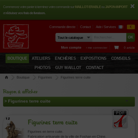
Commencez votre panier ici terminez votre commande sur
MAILLOT-ERABLE
ou
JAPON-IMPORT
et
réduisez vos frais de livraison.
Commande directe
Contact
Aide / Services
€
Mon compte
› me connecter
0 article
BOUTIQUE
ATELIERS
ENCHÈRES
EXPOSITIONS
CONSEILS
PHOTOS
GUY MAILLOT
CONTACT
Boutique
Figurines
Figurines terre cuite
Rayon à afficher
Figurines terre cuite
Figurines en terre cuite.
Fabrication artisanale de la ville de Foshan en Chine.