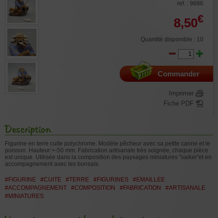
ref. : 9886
€
8,50
Quantité disponible : 10
Commander
Imprimer
Fiche PDF
Description
Figurine en terre cuite polychrome. Modèle pêcheur avec sa petite canne et le
poisson. Hauteur:+-50 mm. Fabrication artisanale très soignée, chaque pièce
est unique. Utilisée dans la composition des paysages miniatures "saikei"et en
accompagnement avec les bonsaïs.
#FIGURINE
#CUITE
#TERRE
#FIGURINES
#EMAILLEE
#ACCOMPAGNEMENT
#COMPOSITION
#FABRICATION
#ARTISANALE
#MINIATURES