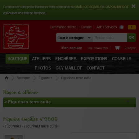
Commencez votre panier ici terminez votre commande sur
MAILLOT-ERABLE
ou
JAPON-IMPORT
et
réduisez vos frais de livraison.
Commande directe
Contact
Aide / Services
€
Mon compte
› me connecter
0 article
BOUTIQUE
ATELIERS
ENCHÈRES
EXPOSITIONS
CONSEILS
PHOTOS
GUY MAILLOT
CONTACT
Boutique
Figurines
Figurines terre cuite
Figurine émaillée n°9886
Rayon à afficher
Figurine émaillée n°9886
› Figurines › Figurines terre cuite