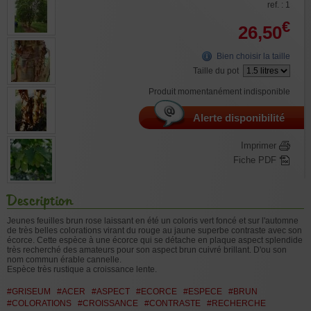
ref. : 1
€
26,50
Bien choisir la taille
Taille du pot
Produit momentanément indisponible
Alerte disponibilité
Imprimer
Fiche PDF
Description
Jeunes feuilles brun rose laissant en été un coloris vert foncé et sur l'automne
de très belles colorations virant du rouge au jaune superbe contraste avec son
écorce. Cette espèce à une écorce qui se détache en plaque aspect splendide
très recherché des amateurs pour son aspect brun cuivré brillant. D'ou son
nom commun érable cannelle.
Espèce très rustique a croissance lente.
#GRISEUM
#ACER
#ASPECT
#ECORCE
#ESPECE
#BRUN
#COLORATIONS
#CROISSANCE
#CONTRASTE
#RECHERCHE