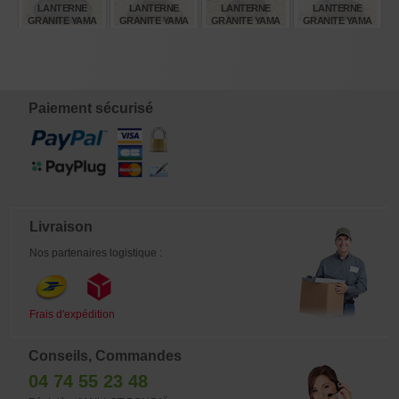
LANTERNE
LANTERNE
LANTERNE
LANTERNE
GRANITE YAMA
GRANITE YAMA
GRANITE YAMA
GRANITE YAMA
DORO 50 CM
DORO 50 CM
DORO 50 CM
DORO 50 CM
12346
12343
12344
12345
€
€
€
€
285,00
285,00
285,00
285,00
Paiement sécurisé
Livraison
Nos partenaires logistique :
Frais d'expédition
Conseils, Commandes
04 74 55 23 48