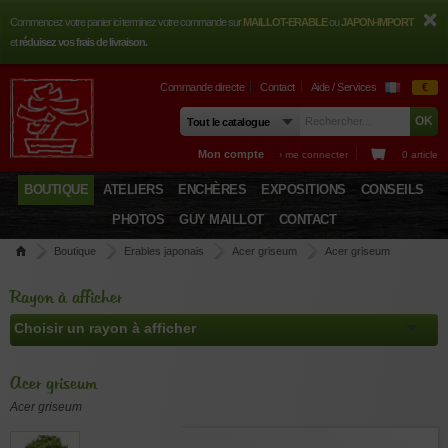
Commencez votre panier ici terminez votre commande sur
MAILLOT-ERABLE
ou
JAPON-IMPORT
et
réduisez vos frais de livraison.
Commande directe
Contact
Aide / Services
€
Mon compte
› me connecter
0 article
BOUTIQUE
ATELIERS
ENCHÈRES
EXPOSITIONS
CONSEILS
PHOTOS
GUY MAILLOT
CONTACT
Boutique
Erables japonais
Acer griseum
Acer griseum
Rayon à afficher
Acer griseum
Acer griseum