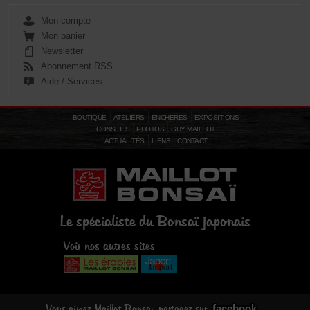
Mon compte
Mon panier
Newsletter
Abonnement RSS
Aide / Services
BOUTIQUE
ATELIERS
ENCHÈRES
EXPOSITIONS
CONSEILS
PHOTOS
GUY MAILLOT
ACTUALITÉS
LIENS
CONTACT
Le spécialiste du Bonsaï japonais
Voir nos autres sites
facebook
Vous aimez Maillot Bonsaï, partagez sur