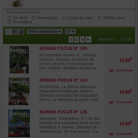
Affinez votre recherche...
En stock
Nouveautés
Coups de cœur
Articles rares
Promotions
résultats
1
2
3
►
réponses 1 - 20 / 58
par
BONSAI FOCUS N° 105
page
Au sommaire ce mois-ci : Héritage
€
tortueux : Elandan, un monde de
13,95
roches, de bois, et de bonsaï par
Dan. Galerie : Meilleurs bonsaï du
commander
Trophy 2019. Pas à pas : Améliorez
vos mises en forme : comment créer
BONSAI FOCUS N° 124
un bunjin . Bonsaï autochtone :
Harry Harrington explore les vertus
ArcoBonsai : La 36ème édition de
du mélèze. Pèlerinage à Kanuma :
€
l'exposition ArcoBonsai. Galerie :
14,95
Janine Droste retourne à la Mecque
Sélection de bonsaï de l'exposition
des azalées satsuki. Le maître des
d'Arco. Le Yamadori de jardin : Ralf
commander
pins : Inspiré par la nature, Kenichi
Beckers trouve la beauté cachée
Abe travaille un pin. Est-ce une
dans un chaos de branches. Shonin
azalée satsuki ? : Le spécialiste
BONSAI FOCUS N° 126
avec Yukio : Yukio Hirose porte un if
Tadao Tabata travaille un satsuki
et un Hinoki à leur maximum. Est-ce
Sommaire : Description : 6. L île aux
brute. Un pas décisif : 12 ans de la
encore un bonsaï ? : Ken Fujiwara
€
bonsaïs Une exposition dans un lieu
14,95
vie d'un mélèze de Nik Rozman .
forme un pin noir géant. Entre Art et
inhabituel. 8. Galerie. Sélection de
Galerie : Meilleurs bonsaï du Trophy
Nature : La passion du bonsaï et de
divers bonsaï. 10. Pop ou rock ? La
2019. Séduits par son charme : La
commander
la céramique de Florent Coirier.
star japonaise Shintaro Akiyama se
passion du bonsaï de Marija Hadjic .