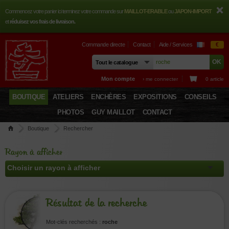
Commencez votre panier ici terminez votre commande sur
MAILLOT-ERABLE
ou
JAPON-IMPORT
et
réduisez vos frais de livraison.
Commande directe
Contact
Aide / Services
€
Mon compte
› me connecter
0 article
BOUTIQUE
ATELIERS
ENCHÈRES
EXPOSITIONS
CONSEILS
PHOTOS
GUY MAILLOT
CONTACT
Boutique
Rechercher
Rayon à afficher
Résultat de la recherche
Mot-clés recherchés :
roche