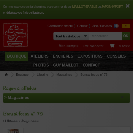
Commencez votre panier ici terminez votre commande sur
MAILLOT-ERABLE
ou
JAPON-IMPORT
et
réduisez vos frais de livraison.
Commande directe
Contact
Aide / Services
€
Mon compte
› me connecter
0 article
BOUTIQUE
ATELIERS
ENCHÈRES
EXPOSITIONS
CONSEILS
PHOTOS
GUY MAILLOT
CONTACT
Boutique
Librairie
Magazines
Bonsai focus n° 73
Rayon à afficher
Bonsai focus n° 73
› Librairie › Magazines