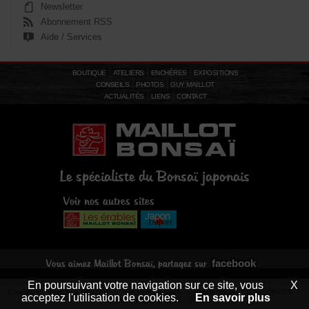
Newsletter
Abonnement RSS
Aide / Services
BOUTIQUE
ATELIERS
ENCHÈRES
EXPOSITIONS
CONSEILS
PHOTOS
GUY MAILLOT
ACTUALITÉS
LIENS
CONTACT
Le spécialiste du Bonsaï japonais
Voir nos autres sites
facebook
Vous aimez Maillot Bonsaï, partagez sur
En poursuivant votre navigation sur ce site, vous
X
Conditions générales de vente
-
Mentions légales
- Déclaration CNIL N°1094366 -
acceptez l'utilisation de cookies.
En savoir plus
© Maillot Bonsaï 2013 - 2026