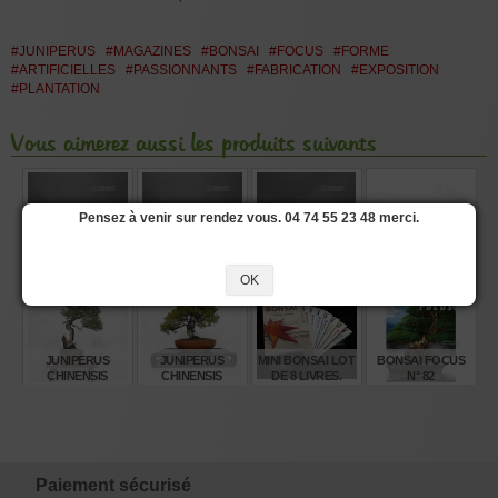
#JUNIPERUS
#MAGAZINES
#BONSAI
#FOCUS
#FORME
#ARTIFICIELLES
#PASSIONNANTS
#FABRICATION
#EXPOSITION
#PLANTATION
Vous aimerez aussi les produits suivants
Pensez à venir sur rendez vous. 04 74 55 23 48 merci.
ARROSOIR INOX
ARROSOIR INOX
ARROSOIR
ARROSOIR
6 LITRES
4 LITRES
CUIVRE JAUNE 6
CUIVRE 6 LITRES
OK
LITRES
€
€
€
€
245,00
210,00
210,00
265,00
JUNIPERUS
JUNIPERUS
MINI BONSAI LOT
BONSAI FOCUS
CHINENSIS
CHINENSIS
DE 8 LIVRES.
N° 82
ITOIGAWA REF
ITOIGAWA REF
30080236
12020255
€
€
€
€
585,00
1.130,00
160,00
11,95
Paiement sécurisé