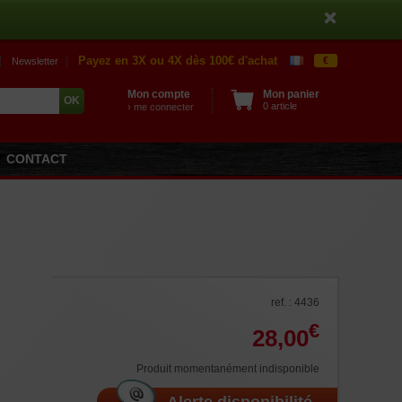
Payez en 3X ou 4X dès 100€ d'achat
€
Newsletter
Mon compte
Mon panier
0 article
› me connecter
CONTACT
ref. : 4436
€
28,00
Produit momentanément indisponible
Alerte disponibilité