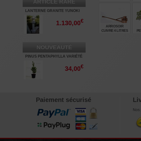
ARTICLE RARE
OU DE CUIVRE
LANTERNE GRANITE YUNOKI
180 CM
€
455,00
€
1.130,00
ARROSOIR
CUIVRE 4 LITRES
PE
RE
NOUVEAUTÉ
€
225,00
1
PINUS PENTAPHYLLA VARIÉTÉ
"RYU JU" POT 3 LITRES
€
34,00
Paiement sécurisé
Li
Nos 