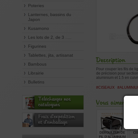
Poteries
Lanternes, bassins du
Japon
Kusamono
Les lots de 2, de 3 .....
Figurines
Tablettes, jita, artisanat
Description
Bambous
Pour couper les fils de 
Librairie
de précision pour section
aluminium et 1.5 en cuivr
Bulletins
#CISEAUX
#ALUMINI
Télécharger nos
Vous aimerez aus
catalogues
Frais d'expédition
et d'emballage
DÉROULEUR DE
CI
FIL D'ALUMINIUM