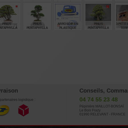
CUIVRE
À L'UNITÉ. POT
31070235
UN
BONSAI
€
€
€
€
27,00
12,00
16,00
1.885,00
5,
PINUS
PINUS
ARROSOIR EN
PINUS
3 PETIT
NTAPHYLLA
PENTAPHYLLA
PLASTIQUE
PENTAPHYLLA
TERR
F: 12080252
REF: 10110255
CONTENANCE 3
REF: 22080235
GRANUL
LITRES
€
€
€
€
.860,00
2.460,00
13,00
2.360,00
19
vraison
Conseils, Comma
04 74 55 23 48
partenaires logistique :
Pépinière MAILLOT-BONSAÏ
Le Bois Frazy
01990 RELEVANT - FRANCE