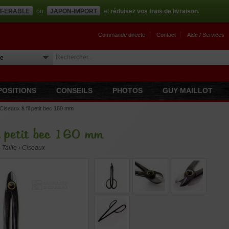
T-ERABLE
ou
JAPON-IMPORT
et
réduisez vos frais de livraison.
Commande directe
Contact
Aide / Services
POSITIONS
CONSEILS
PHOTOS
GUY MAILLOT
Ciseaux à fil petit bec 160 mm
l petit bec 160 mm
 › Taille › Ciseaux