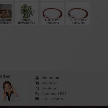
ITÉS.
ITOIGAWA REF :
CUIVRE. 345 MM
LITRES
09020201
€
€
€
€
35
28.400,00
55,00
210,00
S SACS DE
PINUS
FIL DE CUIVRE
FIL DE CUIVRE
E EN 3
PENTAPHYLLA
JAPONAIS
JAPONAIS
OMÉTRIES.
REF: 08080251
RECUIT 1KILO 3.2
RECUIT 1KILO 2.6
MM
MM
€
€
€
€
,00
1.635,00
44,00
44,00
ndes
Mon compte
Mon panier
Newsletter
Abonnement RSS
Aide / Services