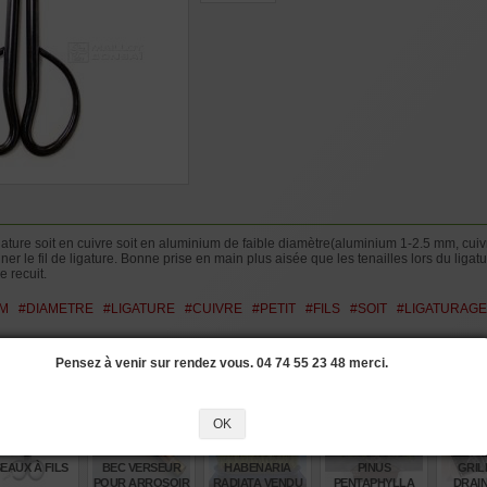
ligature soit en cuivre soit en aluminium de faible diamètre(aluminium 1-2.5 mm, 
ner le fil de ligature. Bonne prise en main plus aisée que les tenailles lors du liga
e recuit.
UM
#DIAMETRE
#LIGATURE
#CUIVRE
#PETIT
#FILS
#SOIT
#LIGATURAGE
si les produits suivants
Pensez à venir sur rendez vous. 04 74 55 23 48 merci.
OK
SEAUX À FILS
BEC VERSEUR
HABENARIA
PINUS
GRIL
POUR ARROSOIR
RADIATA VENDU
PENTAPHYLLA
DRAIN