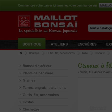
Commencez votre panier ici terminez votre commande sur
MAILLO
Le spécialiste du Bonsaï japonais
BOUTIQUE
ATELIERS
ENCHÈRES
EX
Boutique
Outils, fils, accessoires
Taille
Ciseaux
Ciseaux à fi
Bonsaï d'extérieur
› Outils, fils, accessoires
Plants de pépinière
Graines
Terres, engrais, traitements
Outils, fils, accessoires
Hostas
Clochettes