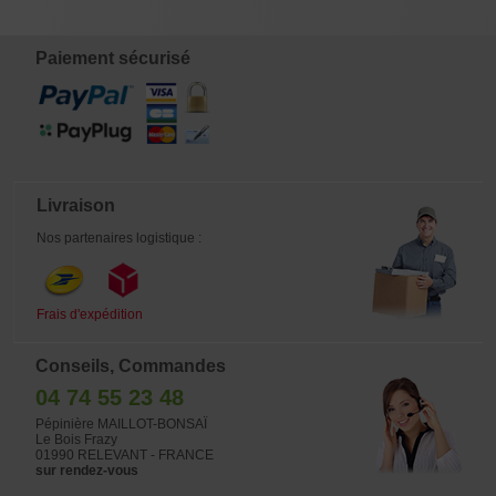
pots de 5 litres en vente mesurent
approximativement: sur un tige de +-
90 cm une largeur de branches de Ø
Paiement sécurisé
+-50 a 80 cm. une longueur des
rameaux de +- 50 a 70 cm de port
pleureur. Cette variété est issu d'un
semis de ryusei hybridée avec
orange dream. Lui préférer un
emplacement a l'ombre ou mi-
ombre.
Livraison
Nos partenaires logistique :
Frais d'expédition
Conseils, Commandes
04 74 55 23 48
Pépinière MAILLOT-BONSAÏ
Le Bois Frazy
01990 RELEVANT - FRANCE
sur rendez-vous