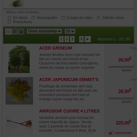
Affinez votre recherche...
En stock
Nouveautés
Coups de cœur
Articles rares
Promotions
résultats
1
2
3
...
5
►
réponses 1 - 20 / 90
par
ACER GRISEUM
page
à pa
Jeunes feuilles brun rose laissant en
€
été un coloris vert foncé et sur
26,50
l'automne de très belles colorations
momentanément
virant du rouge au jaune superbe
épuisé
contraste avec son écorce. Cette
espèce à une écorce qui se détache
ACER JAPONICUM EMMET'S
à pa
en plaque aspect splendide très
PUMPKIN
recherché des amateurs pour son
Feuillage de printemps vert clair,
aspect brun cuivré brillant. D'ou son
€
devenant vert foncé en été avec de
26,50
nom commun érable cannelle.
nouvelles pousses vert clair et
Espèce très rustique a croissance
momentanément
orange cuivre rouge feu en
lente.
épuisé
automne. Superbe aussi bien en
feuillage de printemps que lors de
ARROSOIR CUIVRE 4 LITRES
ses colorations d'automne. Cette
variété préférera une exposition
Véritable arrosoir pour bonsaï en
ensoleillée. Variété encore rare en
€
cuivre importé du Japon. Vendu
225,00
culture importée des USA de la
avec 1 pomme en cuivre fine et
collection de BUCHHOLZ nurseries.
inclinée. Contenance 4 litres. Ø de
commander
Très grande feuille a maturité
cuve 185 mm hauteur totale 215