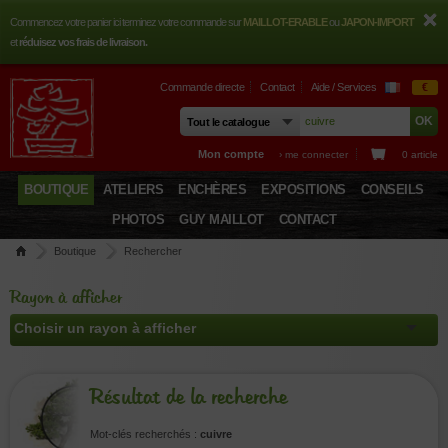
Commencez votre panier ici terminez votre commande sur
MAILLOT-ERABLE
ou
JAPON-IMPORT
et
réduisez vos frais de livraison.
Commande directe
Contact
Aide / Services
€
Mon compte
› me connecter
0 article
BOUTIQUE
ATELIERS
ENCHÈRES
EXPOSITIONS
CONSEILS
PHOTOS
GUY MAILLOT
CONTACT
Boutique
Rechercher
Rayon à afficher
Résultat de la recherche
Mot-clés recherchés :
cuivre