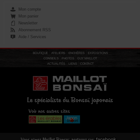
Mon compte
Mon panier
Newsletter
Abonnement RSS
Aide / Services
BOUTIQUE
ATELIERS
ENCHÈRES
EXPOSITIONS
CONSEILS
PHOTOS
GUY MAILLOT
ACTUALITÉS
LIENS
CONTACT
Le spécialiste du Bonsaï japonais
Voir nos autres sites
facebook
Vous aimez Maillot Bonsaï, partagez sur