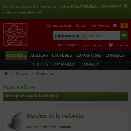
Commencez votre panier ici terminez votre commande sur
MAILLOT-ERABLE
ou
JAPON-IMPORT
et
réduisez vos frais de livraison.
Commande directe
Contact
Aide / Services
€
Mon compte
› me connecter
0 article
BOUTIQUE
ATELIERS
ENCHÈRES
EXPOSITIONS
CONSEILS
PHOTOS
GUY MAILLOT
CONTACT
Boutique
Rechercher
Rayon à afficher
Résultat de la recherche
Mot-clés recherchés :
manche