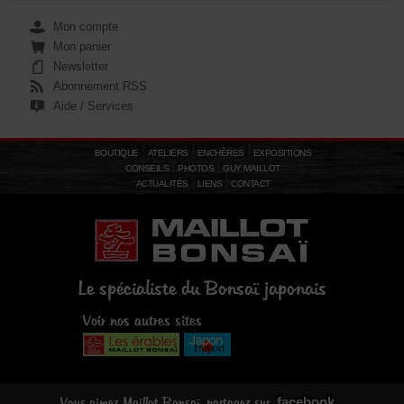
Mon compte
Mon panier
Newsletter
Abonnement RSS
Aide / Services
BOUTIQUE
ATELIERS
ENCHÈRES
EXPOSITIONS
CONSEILS
PHOTOS
GUY MAILLOT
ACTUALITÉS
LIENS
CONTACT
Le spécialiste du Bonsaï japonais
Voir nos autres sites
facebook
Vous aimez Maillot Bonsaï, partagez sur