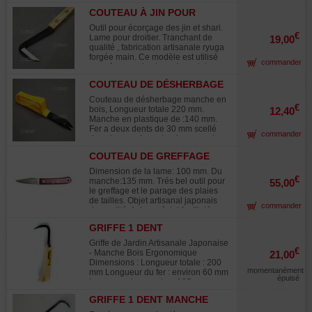
artisanale japonaise.
et des troncs. Longueur:185 mm.
COUTEAU À JIN POUR
Créer des bois morts : les jins et les
DROITIER 200 MM
sharis. Avec sa forme particulière
Outil pour écorçage des jin et shari.
permet un accès précis et une
€
Lame pour droitier. Tranchant de
19,00
finesse de travail. Manche ciselé
qualité , fabrication artisanale ryuga
accentue une très bonne prise en
forgée main. Ce modèle est utilisé
commander
main de l'outil.
pour écorcer des branches et des
troncs. Longueur: 200 mm. Créer
COUTEAU DE DÉSHERBAGE
des bois morts : les jins et les sharis.
MANCHE PLASTIQUE
Avec sa forme particulière permet un
Couteau de désherbage manche en
accès précis et une finesse de
€
bois, Longueur totale 220 mm.
12,40
travail. Manche avec lame sertie par
Manche en plastique de :140 mm.
des rivets accentue une très bonne
Fer a deux dents de 30 mm scellé
commander
prise en main de l'outil. Le tranchant
dans le manche entre deux couches
de la lame seule mesure 30 mm.
de plastique. Présente au dessous
COUTEAU DE GREFFAGE
un support qui permet de faire
JAPONAIS
aisément levier pour arracher la
Dimension de la lame: 100 mm. Du
mauvaise herbe. Outils très pratique
€
manche:135 mm. Trés bel outil pour
55,00
que l'on ne trouve pas dans le
le greffage et le parage des plaies
commerce en France hélas.
de tailles. Objet artisanal japonais
commander
Fabrication japonaise.
de qualité. Acier spécial feuilleté,
manche en bois. Avec cran de
GRIFFE 1 DENT
sécurité. Affutage très fin. Fabrication
japonaise.
Griffe de Jardin Artisanale Japonaise
€
- Manche Bois Ergonomique
21,00
Dimensions : Longueur totale : 200
momentanément
mm Longueur du fer : environ 60 mm
épuisé
Longueur du manche : 125 mm
Caractéristiques : Fabriquée au
GRIFFE 1 DENT MANCHE
Japon de manière artisanale, cette
MÉTALLIQUE.
griffe combine qualité, robustesse et