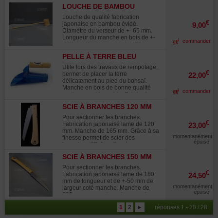
Utilisée lors des ablutions avant la
manche recouvert de cordage noir.
LOUCHE DE BAMBOU
cérémonie du thé. Aussi en simple
N'oubliez pas de mastiquer avec nos
GRAND MODÉLE
élément de décoration sur les
Louche de qualité fabrication
produits :
tsukubai et autres bassins de granit
€
japonaise en bambou évidé.
9,00
du jardin japonais. Son nom en
Diamètre du verseur de +- 65 mm.
japonais est : "hishaku" Ces articles
Longueur du manche en bois de +-
commander
sont faits de bambou et les facteurs
:380 mm. Longueur totale 450 mm.
d'hygrométrie et de température
Ce modéle est plus épais que la
peuvent détériorer cette matière
PELLE À TERRE BLEU
référence: ref 7191 Utilisée lors des
naturelle .
MANCHE EN BOIS
ablutions avant la cérémonie du thé.
Utile lors des travaux de rempotage,
Aussi en simple élément de
€
permet de placer la terre
22,00
décoration sur les tsukubai et autres
délicatement au pied du bonsaï.
bassins de granit du jardin japonais.
Manche en bois de bonne qualité
commander
Son nom en japonais est : "hishaku"
pratiquement inusable. Fabrication
Ces articles sont faits de bambou et
japonaise, la plus robuste.
les facteurs d'hygrométrie et de
SCIE À BRANCHES 120 MM
température peuvent détériorer cette
Pour sectionner les branches.
matière naturelle.
€
Fabrication japonaise lame de 120
23,00
mm. Manche de 165 mm. Grâce à sa
momentanément
finesse permet de scier des
épuisé
branches difficiles d'accès avec une
pince. Scie pliante avec étui
SCIE À BRANCHES 150 MM
plastique. La différence d'utilisation
entre nos scies occidentales et cette
Pour sectionner les branches.
scie japonaise : Sur la scie
€
Fabrication japonaise lame de 180
24,50
occidentale vous poussez, si la lame
mm de longueur et de +-50 mm de
est désaffutée vous allez plier la
momentanément
largeur coté manche. Manche de
lame. Avec la scie japonaise : vous
épuisé
200 mm assurant une bonne prise
tirez vers vous et vers le bas, vous
en main. Grâce à sa finesse permet
tirez sans appuyer, sans forcer
1
2
►
réponses 1 - 20 / 28
de scier des branches difficiles
aisément en douceur et n'abimerez
d'accès avec une pince. Scie pliante