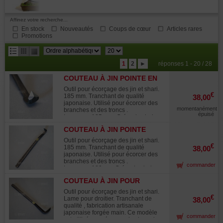
Affinez votre recherche...
En stock
Nouveautés
Coups de cœur
Articles rares
Promotions
résultats
1
2
►
réponses 1 - 20 / 28
par
COUTEAU À JIN POINTE EN
page
V. 185 MM.
Outil pour écorçage des jin et shari.
€
185 mm. Tranchant de qualité
38,00
japonaise. Utilisé pour écorcer des
momentanément
branches et des troncs .
épuisé
Longueur:185 mm. Créer des bois
morts : les jins et les sharis. permet
COUTEAU À JIN POINTE
de part sa forme de faire des aspects
RECOURBÉE. 185 MM.
nervurés dans le bois. Avec sa forme
Outil pour écorçage des jin et shari.
particulière permet un accès précis
€
185 mm. Tranchant de qualité
38,00
et une finesse de travail. Manche
japonaise. Utilisé pour écorcer des
ciselé accentue une très bonne prise
branches et des troncs .
commander
en main de l'outil.
Longueur:180mm. Créer des bois
morts : les jins et les sharis. permet
COUTEAU À JIN POUR
de part sa forme de faire des aspects
DROITIER 185 MM
nervurés dans le bois. Avec sa forme
Outil pour écorçage des jin et shari.
particulière permet un accès précis
€
Lame pour droitier. Tranchant de
38,00
et une finesse de travail. Manche
qualité , fabrication artisanale
ciselé accentue une très bonne prise
japonaise forgée main. Ce modèle
commander
en main de l'outil. Fabrication
est utilisé pour écorcer des branches