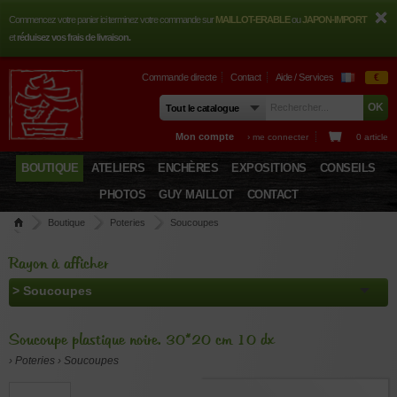
Commencez votre panier ici terminez votre commande sur
MAILLOT-ERABLE
ou
JAPON-IMPORT
et
réduisez vos frais de livraison.
Commande directe
Contact
Aide / Services
€
Mon compte
› me connecter
0 article
BOUTIQUE
ATELIERS
ENCHÈRES
EXPOSITIONS
CONSEILS
PHOTOS
GUY MAILLOT
CONTACT
Boutique
Poteries
Soucoupes
Soucoupe plastique noire. 30*20 cm 10 dx
Rayon à afficher
Soucoupe plastique noire. 30*20 cm 10 dx
› Poteries › Soucoupes