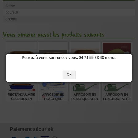
forme
couleur
origine
Vous aimerez aussi les produits suivants
Pensez à venir sur rendez vous. 04 74 55 23 48 merci.
PETIT BRUN
PETIT IVOIRE
PETIT VERT
POMME
PLASTIQUE 80
MM.
OK
€
€
€
€
10,00
10,00
10,00
6,80
RECTANGULAIRE
ARROSOIR EN
ARROSOIR EN
ARROSOIR EN
BLEU MOYEN
PLASTIQUE
PLASTIQUE VERT
PLASTIQUE VERT
330*215*65 MM
CONTENANCE 3
CONTENANCE 6
CONTENANCE 4
LITRES
LITRES
LITRES
€
€
€
€
28,00
13,00
24,00
17,00
Paiement sécurisé