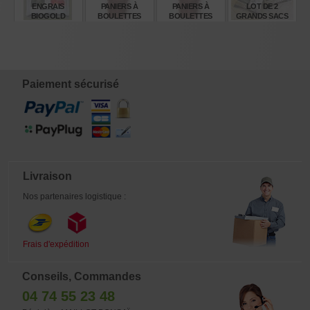
ENGRAIS
PANIERS À
PANIERS À
LOT DE 2
BIOGOLD
BOULETTES
BOULETTES
GRANDS SACS
ORIGINAL SAC
GRAND Ø 50 MM.
PETITS Ø 30 MM.
DE TERRE
DE : 240
10 UNITÉS
10 UNITÉS
AKADAMA
GRAMMES
€
€
€
€
9,40
5,35
4,00
50,50
Paiement sécurisé
Livraison
Nos partenaires logistique :
Frais d'expédition
Conseils, Commandes
04 74 55 23 48