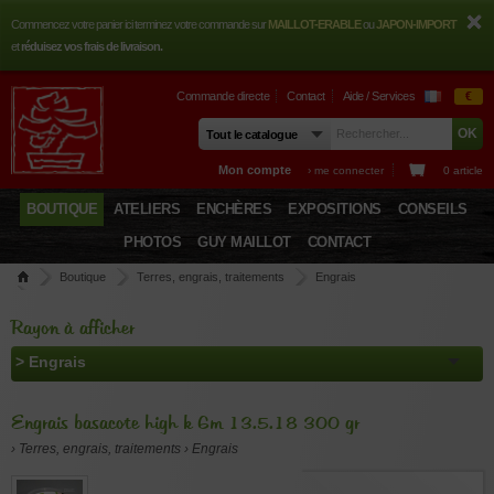
Commencez votre panier ici terminez votre commande sur
MAILLOT-ERABLE
ou
JAPON-IMPORT
et
réduisez vos frais de livraison.
Commande directe
Contact
Aide / Services
€
Mon compte
› me connecter
0 article
BOUTIQUE
ATELIERS
ENCHÈRES
EXPOSITIONS
CONSEILS
PHOTOS
GUY MAILLOT
CONTACT
Boutique
Terres, engrais, traitements
Engrais
Engrais basacote high k 6m 13.5.18 300 gr
Rayon à afficher
Engrais basacote high k 6m 13.5.18 300 gr
› Terres, engrais, traitements › Engrais