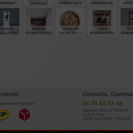
BIOGOLD
BIOGOLD
GRANDS SACS
AKADAMA GD
AKAD
GINAL 1 SAC
ORIGINAL SAC
DE TERRE
SAC 14 LITRES
SAC 1
DE 2400 GR
DE 5 KG
AKADAMA
GRAIN
SM
€
€
€
€
52,00
94,00
50,50
26,00
28
ENGRAIS
ENGRAIS
SPHAIGNE
TERRE
TER
OGOLD VITAL
NUTRICOTE PLUS
SACHET DE +- 3
AKADAMA PETIT
KANUMA
CON 500 CC.
6M 1 KILO
LITRES
SAC SUPER FINE
14 
FLACON
1 / 3 MM
€
€
€
€
34,00
22,50
5,00
9,50
26
vraison
Conseils, Comma
04 74 55 23 48
partenaires logistique :
Pépinière MAILLOT-BONSAÏ
Le Bois Frazy
01990 RELEVANT - FRANCE