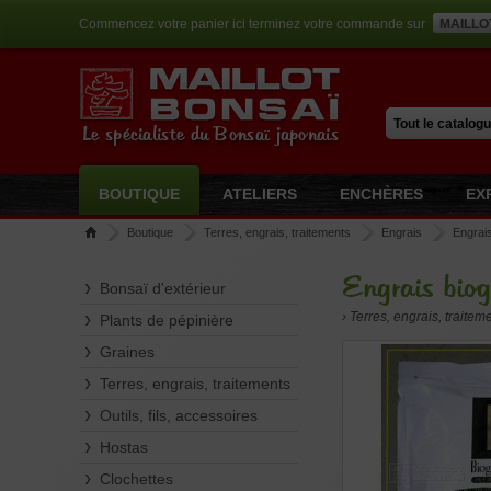
Commencez votre panier ici terminez votre commande sur
MAILLO
Le spécialiste du Bonsaï japonais
BOUTIQUE
ATELIERS
ENCHÈRES
EX
Boutique
Terres, engrais, traitements
Engrais
Engrais
Engrais biog
Bonsaï d'extérieur
› Terres, engrais, traitem
Plants de pépinière
Graines
Terres, engrais, traitements
Outils, fils, accessoires
Hostas
Clochettes