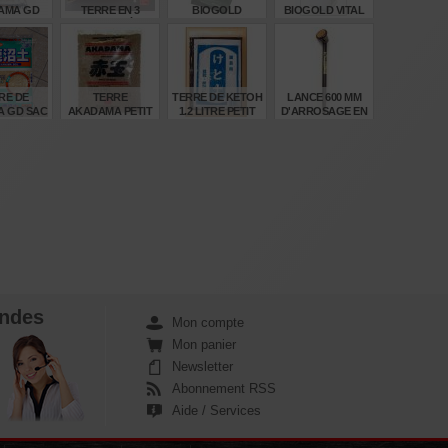
AMA GD
TERRE EN 3
BIOGOLD
BIOGOLD VITAL
4 LITRES
GRANULOMÉTRIES.
CLASSIC SACHET
BIDON DE 2
 MEDIUM
200 GRAMMES
LITRES.
ALL
€
€
€
€
,00
19,00
14,50
92,00
RE DE
TERRE
TERRE DE KETOH
LANCE 600 MM
 GD SAC
AKADAMA PETIT
1.2 LITRE PETIT
D'ARROSAGE EN
LITRES
SAC GRAIN
SACHET
CUIVRE.
NORMAL
€
€
€
€
,00
6,10
6,80
65,00
ndes
Mon compte
Mon panier
Newsletter
Abonnement RSS
Aide / Services