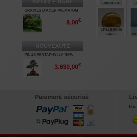
ARTICLE RARE
BIOGOLD
ORIGINAL 1 SAC
ORI
GRAINES D'ACER PALMATUM
DE 900 GR
ARAKAWA 60 GRAINES
€
€
23,00
8,00
GRILLE POUR
LANCE
BI
D'ARROSAGE
FLA
LAITON 37 MM
NOUVEAUTÉ
€
12,00
PINUS PENTAPHYLLA REF:
28070261
€
3.630,00
Paiement sécurisé
Li
Nos 