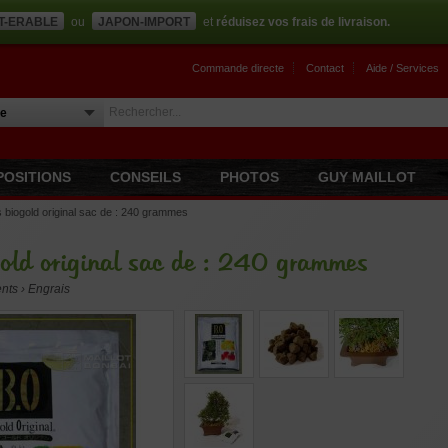
T-ERABLE
ou
JAPON-IMPORT
et
réduisez vos frais de livraison.
Commande directe
Contact
Aide / Services
POSITIONS
CONSEILS
PHOTOS
GUY MAILLOT
 biogold original sac de : 240 grammes
old original sac de : 240 grammes
ents › Engrais