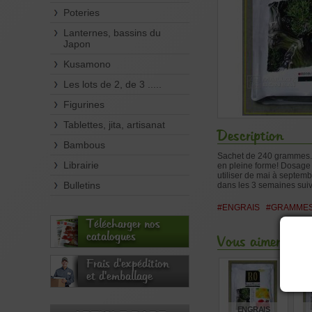
Poteries
Lanternes, bassins du
Japon
Kusamono
Les lots de 2, de 3 .....
Figurines
Tablettes, jita, artisanat
Description
Bambous
Sachet de 240 grammes. L
Librairie
en pleine forme! Dosage po
utiliser de mai à septembr
Bulletins
dans les 3 semaines suiva
#ENGRAIS
#GRAMME
Télécharger nos
catalogues
Vous aimerez aus
Frais d'expédition
et d'emballage
ENGRAIS