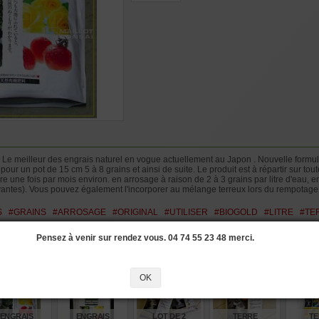
e meilleur des engrais naturel en vogue actuellement au Japon . Nouvelle formula
ur un pot de 15 cm 5 à 8 grains et ainsi de suite. Le produit est à répartir sur toute
e une fois par mois environ. en arrosage à raison de 2 à 3 grains par litre d'eau, en 
ntes). Vous pouvez également l'incorporer au mélange terreux lors du rempotage 3 g
S
#GRAINS
#ARROSAGE
#ORIGINAL
#UTILISER
#BIOGOLD
#LITRE
#TE
Pensez à venir sur rendez vous. 04 74 55 23 48 merci.
si les produits suivants
OK
ENGRAIS
ENGRAIS
LOT DE 2
TERRE
TE