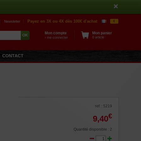
Payez en 3X ou 4X dès 100€ d'achat
€
Newsletter
Mon compte
Mon panier
0 article
› me connecter
CONTACT
ref. : 5219
€
9,40
Quantité disponible : 2