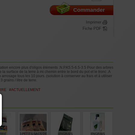
Commander
Imprimer
Fiche PDF
tion encore plus d'oligos éléments .N.P.K5.5-6.5-3.5 Pour des arbres
 la surface de la terre à mi chemin entre le bord du pot et le tronc .A
arrosage tous les 10 jours. (solution à conserver au frais et à utiliser
rains / litre de terre.
RRE
#ACTUELLEMENT
RRE
3 PETITS SACS DE
ENGRAIS
ENGRAIS