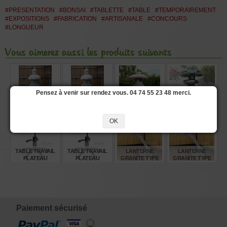
#PRESENTATION
#BONSAI
#TABLETTE
#TABLE
#TEMPORAIREMENT
#EXPOSITIONS
#FABRICATION
#ARTISANALE
#CONCOURS
#LONGUEUR
Vous aimerez aussi les produits suivants
Pensez à venir sur rendez vous. 04 74 55 23 48 merci.
LANTERNE
LANTERNE
LANTERNE
LANTERNE
GRANITE
GRANITE
GRANITE TACHI
SANBA DORO 120
"YOSHINO GATA"
"YOSHINO GATA"
GATA 250 CM
CM.
OK
150 CM
120 CM
€
€
€
€
880,00
720,00
5.280,00
1.760,00
TABLE TRAVAIL
TABLE TRAVAIL
LANTERNE
LANTERNE
PLATEAU
PLATEAU
GRANITE TYPE
GRANITE TYPE
RECTANGULAIRE
RECTANGULAIRE
RANKEI 180 CM
RANKEI 250 CM
GREEN T PLUS
GREEN T
€
€
€
€
465,00
345,00
1.720,00
4.330,00
Paiement sécurisé