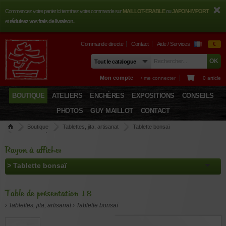
Commencez votre panier ici terminez votre commande sur
MAILLOT-ERABLE
ou
JAPON-IMPORT
et
réduisez vos frais de livraison.
Commande directe
Contact
Aide / Services
€
Mon compte
› me connecter
0 article
BOUTIQUE
ATELIERS
ENCHÈRES
EXPOSITIONS
CONSEILS
PHOTOS
GUY MAILLOT
CONTACT
Boutique
Tablettes, jita, artisanat
Tablette bonsaï
Table de présentation 18
Rayon à afficher
Table de présentation 18
› Tablettes, jita, artisanat › Tablette bonsaï