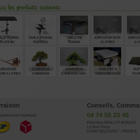
si les produits suivants
BLE TRAVAIL
TABLE TRAVAIL
TABLE DE
ARROSOIR INOX
ARROSO
PLATEAU
PLATEAU
TRAVAIL
6 LITRES
4 L
TANGULAIRE
INCLINABLE
PLATEAU ROND
GREEN T
JAPON
GREEN T
€
€
€
€
345,00
335,00
345,00
245,00
210
ARROSOIR
JUNIPERUS
JUNIPERUS
TABLE ET 4
SUP
VRE 6 LITRES
CHINENSIS
CHINENSIS VAR :
TABOURETS EN
TOU
ITOIGAWA REF
ITOIGAWA
PIERRE DU
FO
12020255
REF:16080246
JAPON
D'ALU
400*
€
€
€
€
265,00
1.130,00
685,00
1.480,00
85
vraison
Conseils, Comma
04 74 55 23 48
partenaires logistique :
Pépinière MAILLOT-BONSAÏ
Le Bois Frazy
01990 RELEVANT - FRANCE