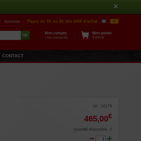
Payez en 3X ou 4X dès 100€ d'achat
€
Newsletter
Mon compte
Mon panier
0 article
› me connecter
CONTACT
ref. : 10178
€
465,00
Quantité disponible : 2