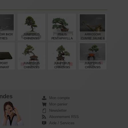
IR INOX
JUNIPERUS
PINUS
ARROSOIR
ITRES
CHINENSIS
PENTAPHYLLA
CUIVRE JAUNE 6
ITOIGAWA
DU JAPON REF
LITRES
080902314
:12090222
€
€
€
€
,00
1.480,00
1.640,00
210,00
PORT
JUNIPERUS
JUNIPERUS
JUNIPERUS
RNANT
CHINENSIS
CHINENSIS
CHINENSIS
NTE
ITOIGAWA REF :
ITOIGAWA REF :
ITOIGAWA REF :
MINIUM
03030234
03030233
08090235
300 MM
€
€
€
€
,00
1.115,00
1.270,00
330,00
ndes
Mon compte
Mon panier
Newsletter
Abonnement RSS
Aide / Services