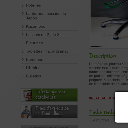
Poteries
Lanternes, bassins du
Japon
Kusamono
Les lots de 2, de 3 .....
Figurines
Tablettes, jita, artisanat
Description
Bambous
Diamètre du plateau 580
Librairie
visserie inox. Hauteur ré
fabrication italienne, ce
Bulletins
de part ses différents ré
poignée. 5 crochets de fi
de cette table de 16 kilos
Télécharger nos
catalogues
#PLATEAU
#TABLE
#
Frais d'expédition
Fiche technique
et d'emballage
Je voudrais...