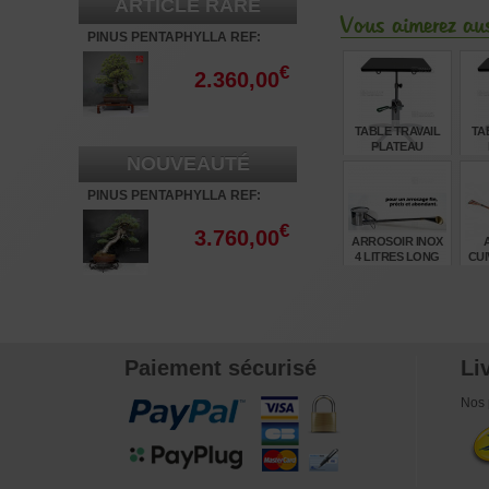
ARTICLE RARE
Vous aimerez aus
PINUS PENTAPHYLLA REF:
22080235
€
2.360,00
TABLE TRAVAIL
TA
PLATEAU
NOUVEAUTÉ
RECTANGULAIRE
REC
GREEN T PLUS
PINUS PENTAPHYLLA REF:
€
465,00
30060268
€
3.760,00
ARROSOIR INOX
4 LITRES LONG
CUI
BEC
€
215,00
Paiement sécurisé
Li
Nos 