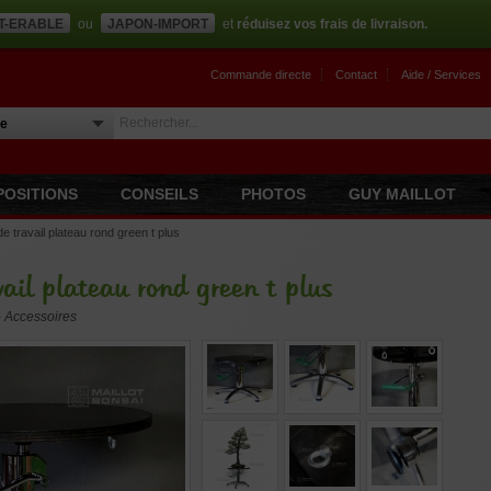
T-ERABLE
ou
JAPON-IMPORT
et
réduisez vos frais de livraison.
Commande directe
Contact
Aide / Services
POSITIONS
CONSEILS
PHOTOS
GUY MAILLOT
de travail plateau rond green t plus
vail plateau rond green t plus
 › Accessoires