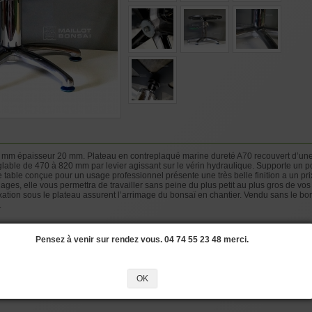
 mm épaisseur 20 mm. Plateau en contreplaqué marine dureté A70 recouvert d’une 
glable de 470 à 820 mm par levier agissant sur le vérin hydraulique. Supporte un po
tte table conçue pour un usage professionnel présente une très belle finition a un pr
glages, elle vous permettra de travailler sans peine du plus petit au plus gros de v
xation sous le plateau assurent l’arrimage du bonsaï en chantier. Vendu sans le bo
.
Pensez à venir sur rendez vous. 04 74 55 23 48 merci.
PLUS
#BONSAI
#KILOS
#ACCESSOIRES
#POSITION
#POIGNEE
#TRAVAIL
OK
travailler mes arbres