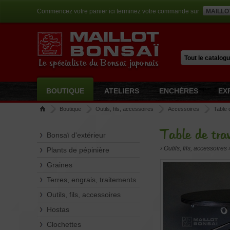
Commencez votre panier ici terminez votre commande sur
MAILLO
Le spécialiste du Bonsaï japonais
BOUTIQUE
ATELIERS
ENCHÈRES
EX
Boutique
Outils, fils, accessoires
Accessoires
Table 
Table de tra
Bonsaï d'extérieur
› Outils, fils, accessoires
Plants de pépinière
Graines
Terres, engrais, traitements
Outils, fils, accessoires
Hostas
Clochettes