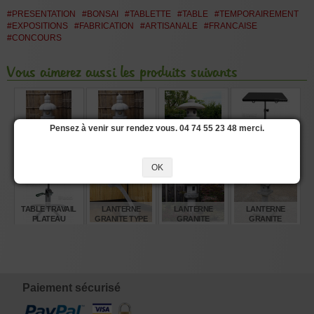
#PRESENTATION
#BONSAI
#TABLETTE
#TABLE
#TEMPORAIREMENT
#EXPOSITIONS
#FABRICATION
#ARTISANALE
#FRANCAISE
#CONCOURS
Vous aimerez aussi les produits suivants
Pensez à venir sur rendez vous. 04 74 55 23 48 merci.
LANTERNE
LANTERNE
LANTERNE
TABLE TRAVAIL
GRANITE
GRANITE
GRANITE TACHI
PLATEAU
"YOSHINO GATA"
"YOSHINO GATA"
GATA 250 CM
RECTANGULAIRE
OK
120 CM
150 CM
GREEN T PLUS
€
€
€
€
720,00
880,00
5.280,00
465,00
TABLE TRAVAIL
LANTERNE
LANTERNE
LANTERNE
PLATEAU
GRANITE TYPE
GRANITE
GRANITE
RECTANGULAIRE
RANKEI 150 CM
OKAYAMA 200 CM
ZENDOJI GATA
GREEN T
130 CM
€
€
€
€
345,00
1.370,00
1.480,00
885,00
Paiement sécurisé