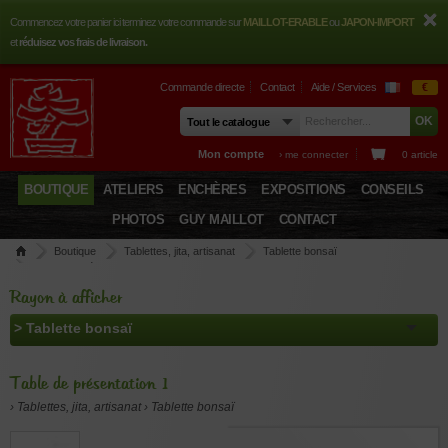
Commencez votre panier ici terminez votre commande sur
MAILLOT-ERABLE
ou
JAPON-IMPORT
et
réduisez vos frais de livraison.
Commande directe
Contact
Aide / Services
€
Mon compte
› me connecter
0 article
BOUTIQUE
ATELIERS
ENCHÈRES
EXPOSITIONS
CONSEILS
PHOTOS
GUY MAILLOT
CONTACT
Boutique
Tablettes, jita, artisanat
Tablette bonsaï
Table de présentation 1
Rayon à afficher
Table de présentation 1
› Tablettes, jita, artisanat › Tablette bonsaï