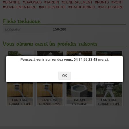
#GRANITE
#JAPONAIS
#JARDIN
#GENERALEMENT
#PONTS
#PONT
#SUPPLEMENTAIRE
#AUTHENTICITE
#TRADITIONNEL
#ACCESSOIRE
Fiche technique
Longueur
150-200
Vous aimerez aussi les produits suivants
Pensez à venir sur rendez vous. 04 74 55 23 48 merci.
LANTERNE
LANTERNE
LANTERNE
LANTERNE
GRANITE TACHI
GRANITE 120 CM
OK
GRANITE EI
GRANITE TYPE
GATA 250 CM
12349
TOKUJI GATA 150
RANKEI 150 CM
CM
€
€
€
€
5.280,00
585,00
1.630,00
1.370,00
LANTERNE
LANTERNE
BASSIN
LANTERNE
GRANITE TYPE
GRANITE TYPE
TSUKUBAI
GRANITE TYPE
RANKEI 180 CM
RANKEI 250 CM
HEXAGONAL
KOTOJI 180 CM
GRANITE Ø 55 CM
€
€
€
€
1.720,00
4.330,00
380,00
2.860,00