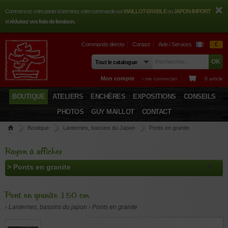
Commencez votre panier ici terminez votre commande sur
MAILLOT-ERABLE
ou
JAPON-IMPORT
et
réduisez vos frais de livraison.
Commande directe
Contact
Aide / Services
€
Mon compte
› me connecter
0 article
BOUTIQUE
ATELIERS
ENCHÈRES
EXPOSITIONS
CONSEILS
PHOTOS
GUY MAILLOT
CONTACT
Boutique
Lanternes, bassins du Japon
Ponts en granite
Pont en granite 150 cm
Rayon à afficher
Pont en granite 150 cm
› Lanternes, bassins du japon › Ponts en granite