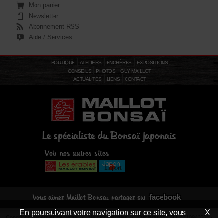
Mon panier
Newsletter
Abonnement RSS
Aide / Services
BOUTIQUE
ATELIERS
ENCHÈRES
EXPOSITIONS
CONSEILS
PHOTOS
GUY MAILLOT
ACTUALITÉS
LIENS
CONTACT
Le spécialiste du Bonsaï japonais
Voir nos autres sites
facebook
Vous aimez Maillot Bonsaï, partagez sur
En poursuivant votre navigation sur ce site, vous
X
Conditions générales de vente
-
Mentions légales
- Déclaration CNIL N°1094366 -