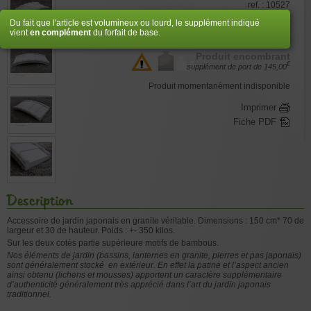
ref. : 10527
Du fait que l'article est volumineux ou lourd, le supplément indiqué
€
1.160,00
vient
en complément
du forfait de base.
Produit encombrant
€
supplément de port de
145,00
Produit momentanément indisponible
Imprimer
Fiche PDF
Description
Accessoire de jardin japonais en granite véritable. Dimensions : 150 cm* 70 de
largeur et 30 de hauteur. Poids : +- 350 kilos.
Sur les deux cotés partie supérieure motifs de bambous.
Nos éléments de jardin (bassins, lanternes en granite, pierres et pas japonais)
sont généralement stocké en extérieur. En effet la patine et l’aspect ancien
ainsi obtenu (lichens et mousses)
apportent un caractère supplémentaire
d’authenticité généralement très apprécié dans l’art du jardin japonais
traditionnel.