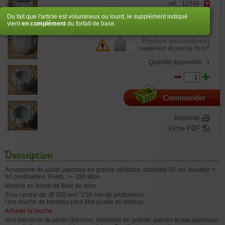
ref. : 12348
Du fait que l'article est volumineux ou lourd, le supplément indiqué
€
580,00
vient
en complément
du forfait de base.
Produit encombrant
€
supplément de port de
75,00
Quantité disponible : 1
Commander
Imprimer
Fiche PDF
Description
Accessoire de jardin japonais en granite véritable, diamètre 50 cm. Hauteur +-
50 centimètres. Poids : +- 180 kilos.
Modèle en forme de fleur de lotus.
Trou central de :Ø 280 mm *150 mm de profondeur.
Une louche de bambou peut être posée au dessus.
Acheter la louche :
Nos éléments de jardin (bassins, lanternes en granite, pierres et pas japonais)