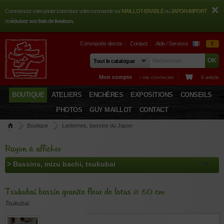
Commencez votre panier ici terminez votre commande sur
MAILLOT-ERABLE
ou
JAPON-IMPORT
et
réduisez vos frais de livraison.
Commande directe
Contact
Aide / Services
€
Mon compte
› me connecter
0 article
BOUTIQUE
ATELIERS
ENCHÈRES
EXPOSITIONS
CONSEILS
PHOTOS
GUY MAILLOT
CONTACT
Boutique
Lanternes, bassins du Japon
Bassins, mizu bachi, tsukubai
Tsukubai bassin granite fleur de lotus Ø 50 cm
Rayon à afficher
Tsukubai bassin granite fleur de lotus ø 50 cm
Tsukubai