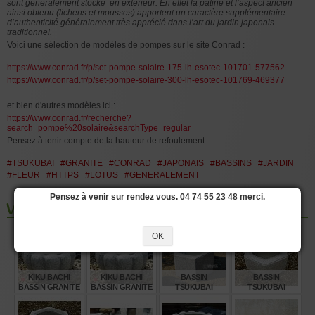
sont généralement stocké en extérieur. En effet la patine et l’aspect ancien
ainsi obtenu (lichens et mousses)
apportent un caractère supplémentaire
d’authenticité généralement très apprécié dans l’art du jardin japonais
traditionnel.
Voici une sélection de modèles de pompes sur le site Conrad :
https://www.conrad.fr/p/set-pompe-solaire-175-lh-esotec-101701-577562
https://www.conrad.fr/p/set-pompe-solaire-300-lh-esotec-101769-469377
et bien d'autres modèles ici :
https://www.conrad.fr/recherche?
search=pompe%20solaire&searchType=regular
Pensez à tenir compte de la hauteur de refoulement.
#TSUKUBAI
#GRANITE
#CONRAD
#JAPONAIS
#BASSINS
#JARDIN
#FLEUR
#HTTPS
#LOTUS
#GENERALEMENT
Pensez à venir sur rendez vous. 04 74 55 23 48 merci.
Vous aimerez aussi les produits suivants
OK
KIKU BACHI
KIKU BACHI
BASSIN
BASSIN
BASSIN GRANITE
BASSIN GRANITE
TSUKUBAI
TSUKUBAI
Ø 60 CM
Ø 50 CM
HEXAGONAL
HEXAGONAL
GRANITE Ø 55 CM
GRANITE Ø 60CM