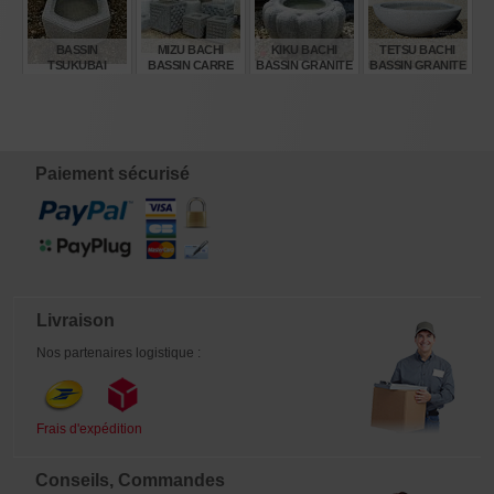
€
€
€
€
375,00
285,00
380,00
380,00
BASSIN
MIZU BACHI
KIKU BACHI
TETSU BACHI
TSUKUBAI
BASSIN CARRE
BASSIN GRANITE
BASSIN GRANITE
HEXAGONAL
GRANITE Ø 45 CM
Ø 30 CM
Ø 100 CM
GRANITE Ø 50CM
€
€
€
€
305,00
385,00
155,00
815,00
Paiement sécurisé
Livraison
Nos partenaires logistique :
Frais d'expédition
Conseils, Commandes