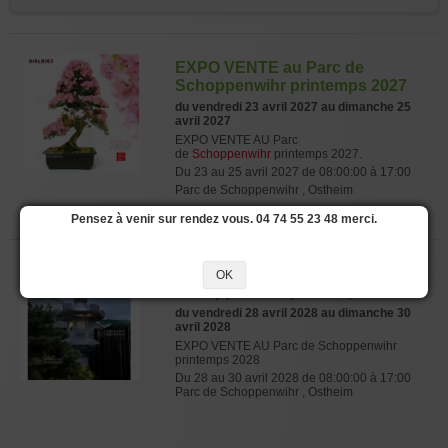
EXPO VENTE au Parc de
Schoppenwihr printemps 2027
du vendredi 23 avril 2027 au dimanche 25
avril 2027
EXPO VENTE AU Parc
de
Schoppenwihr
printemps 2027.
Du 23 au 25 avril 2027 de 08:00:00 à 17:00
Parc de Schoppenwihr , Ostheim
Pensez à venir sur rendez vous. 04 74 55 23 48 merci.
EXPO VENTE au Parc de
OK
Schoppenwihr printemps 2028
du vendredi 28 avril 2028 au dimanche 30
avril 2028
EXPO VENTE AU Parc de Schoppenwihr
printemps 2028
Du 28 au 30 avril 2028 de 08:00:00 à 17:00
Parc de Schoppenwihr , Ostheim