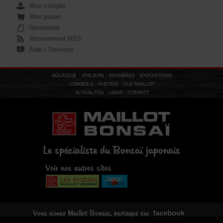
Mon compte
Mon panier
Newsletter
Abonnement RSS
Aide / Services
BOUTIQUE
ATELIERS
ENCHÈRES
EXPOSITIONS
CONSEILS
PHOTOS
GUY MAILLOT
ACTUALITÉS
LIENS
CONTACT
Le spécialiste du Bonsaï japonais
Voir nos autres sites
facebook
Vous aimez Maillot Bonsaï, partagez sur