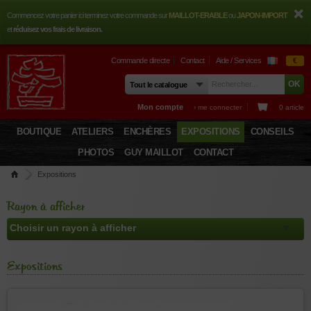
Commencez votre panier ici terminez votre commande sur
MAILLOT-ERABLE
ou
JAPON-IMPORT
et
réduisez vos frais de livraison.
Commande directe
Contact
Aide / Services
€
Mon compte
› me connecter
0 article
BOUTIQUE
ATELIERS
ENCHÈRES
EXPOSITIONS
CONSEILS
PHOTOS
GUY MAILLOT
CONTACT
Expositions
Rayon à afficher
Expositions