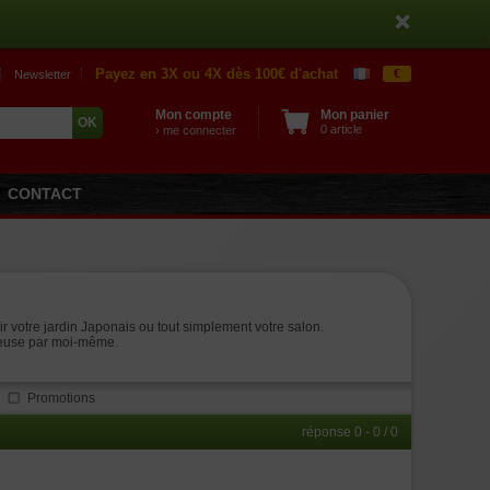
Payez en 3X ou 4X dès 100€ d'achat
€
Newsletter
Mon compte
Mon panier
0 article
› me connecter
CONTACT
ir votre jardin Japonais ou tout simplement votre salon.
oureuse par moi-même.
Promotions
réponse 0 - 0 / 0