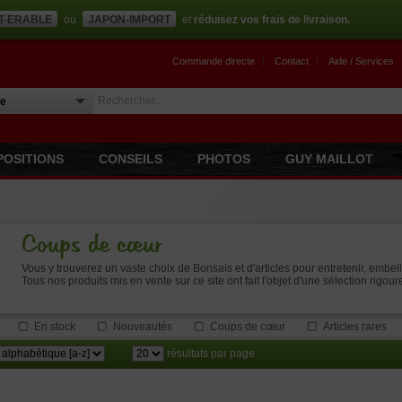
T-ERABLE
ou
JAPON-IMPORT
et
réduisez vos frais de livraison.
Commande directe
Contact
Aide / Services
POSITIONS
CONSEILS
PHOTOS
GUY MAILLOT
Coups de cœur
Vous y trouverez un vaste choix de Bonsaïs et d'articles pour entretenir, embell
Tous nos produits mis en vente sur ce site ont fait l'objet d'une sélection rig
En stock
Nouveautés
Coups de cœur
Articles rares
résultats par page