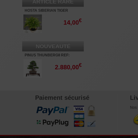
ARTICLE RARE
HOSTA SIBERIAN TIGER
€
14,00
NOUVEAUTÉ
PINUS THUNBERGII REF:
16070261
€
2.880,00
Paiement sécurisé
Li
Nos 