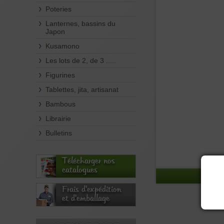
Poteries
Lanternes, bassins du
Japon
Kusamono
Les lots de 2, de 3 .....
Figurines
Tablettes, jita, artisanat
Bambous
Librairie
Bulletins
Télécharger nos
catalogues
Frais d'expédition
et d'emballage