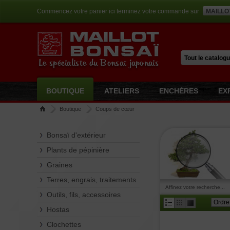
Commencez votre panier ici terminez votre commande sur
MAILLO
Le spécialiste du Bonsaï japonais
BOUTIQUE
ATELIERS
ENCHÈRES
EX
Boutique
Coups de cœur
Bonsaï d'extérieur
Plants de pépinière
Graines
Terres, engrais, traitements
Affinez votre recherche...
Outils, fils, accessoires
Hostas
Clochettes