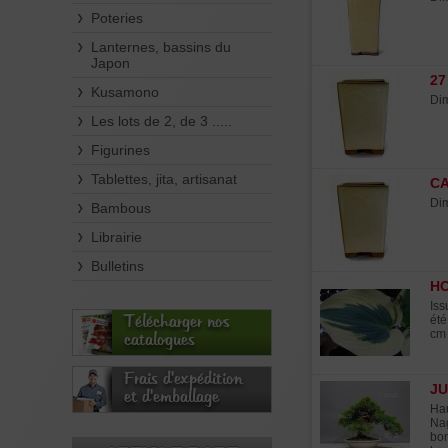
Poteries
Lanternes, bassins du
Japon
27
Kusamono
Dim
Les lots de 2, de 3 .....
Figurines
Tablettes, jita, artisanat
CA
Dim
Bambous
Librairie
Bulletins
HO
Iss
Télécharger nos
été
cm 
catalogues
Frais d'expédition
JU
et d'emballage
Hau
Nag
bon