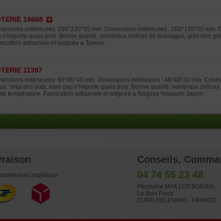
TERIE 10668
ensions extérieures: 290*230*65 mm. Dimensions intérieures : 260*195*50 mm. Colo
 n'importe quels pots. Bonne qualité, nombreux orifices de drainages, grès non gél
rication artisanale et soignée a Taiwan.
TERIE 11397
ensions extérieures: 65*65*45 mm. Dimensions intérieures : 48*48*32 mm. Coloris
us. Voici des pots, mais pas n'importe quels pots. Bonne qualité, nombreux orifices
te température. Fabrication artisanale et soignée a Nagoya Yokaiichi Japon.
vraison
Conseils, Comma
04 74 55 23 48
partenaires logistique :
Pépinière MAILLOT-BONSAÏ
Le Bois Frazy
01990 RELEVANT - FRANCE