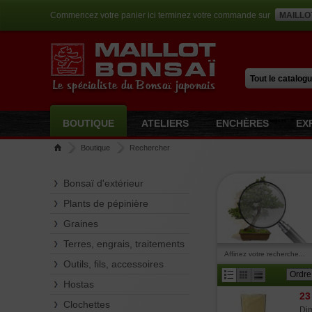
Commencez votre panier ici terminez votre commande sur
MAILLO
Le spécialiste du Bonsaï japonais
BOUTIQUE
ATELIERS
ENCHÈRES
EX
Boutique
Rechercher
Bonsaï d'extérieur
Plants de pépinière
Graines
Terres, engrais, traitements
Affinez votre recherche...
Outils, fils, accessoires
Hostas
23
Clochettes
Dim