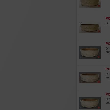
PO
Dim
PO
Dim
sup
PO
Dim
sup
PO
Dim
sup