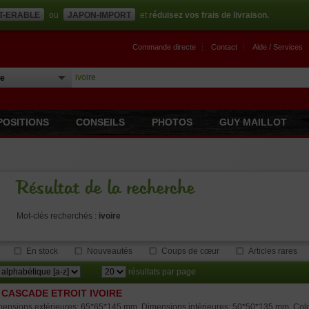
T-ERABLE
ou
JAPON-IMPORT
et
réduisez vos frais de livraison.
Commande directe
Contact
Aide / Services
POSITIONS
CONSEILS
PHOTOS
GUY MAILLOT
Résultat de la recherche
Mot-clés recherchés :
ivoire
En stock
Nouveautés
Coups de cœur
Articles rares
résultats par page
 CASCADE ETROIT IVOIRE
ensions extérieures: 65*65*145 mm. Dimensions intérieures: 50*50*135 mm. Colori