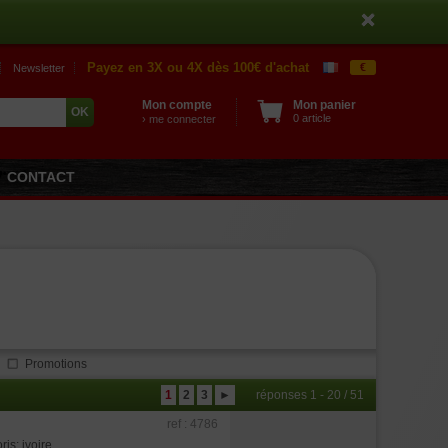
Payez en 3X ou 4X dès 100€ d'achat
€
Newsletter
Mon compte
Mon panier
0 article
› me connecter
CONTACT
Promotions
1
2
3
►
réponses 1 - 20 / 51
ref : 4786
s: ivoire.