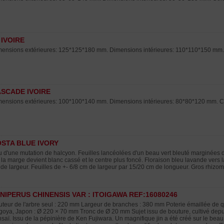
 IVOIRE
ensions extérieures: 125*125*180 mm. Dimensions intérieures: 110*110*150 mm. co
SCADE IVOIRE
ensions extérieures: 100*100*140 mm. Dimensions intérieures: 80*80*120 mm. Col
STA BLUE IVORY
u d'une mutation de halcyon. Feuilles lancéolées d'un beau vert bleuté marginées 
 la marge devient blanc cassé et le centre plus foncé. Floraison bleu lavande vers la
de largeur. Feuilles de +- 6/8 cm de largeur par 15/20 cm de longueur. Gros rhizome 
NIPERUS CHINENSIS VAR : ITOIGAWA REF:16080246
teur de l'arbre seul : 220 mm Largeur de branches : 380 mm Poterie émaillée de qu
oya, Japon : Ø 220 × 70 mm Tronc de Ø 20 mm Sujet issu de bouture, cultivé depu
saï. Issu de la pépinière de Ken Fujiwara. Un magnifique jin a été créé sur le bea