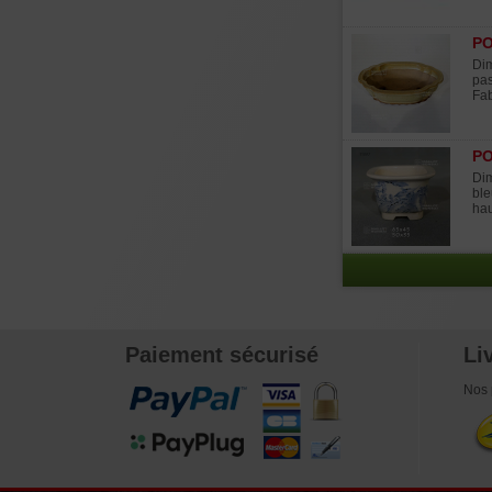
PO
Dim
pas
Fab
PO
Dim
ble
hau
Paiement sécurisé
Li
Nos 