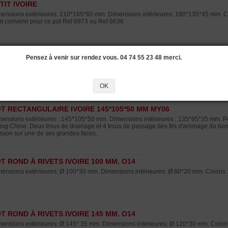
TIT IVOIRE
ensions extérieures: 210*165*60 mm. Dimensions intérieures: 180*135*45 mm. Col
t convenir pour ce pot Ref 6973 ou Ref 6636
T CARRE IVOIRE 120*120*60 MM MY05
Pensez à venir sur rendez vous. 04 74 55 23 48 merci.
ensions extérieures : 120*120*60 mm. Dimensions intérieures : 110*110*45 mm. Po
ing Chine. Un trou de drainage et 4 trous de passage des fils d'arrimage du bonsaï. 
eau sur une de ses faces.
OK
T RECTANGULAIRE IVOIRE 145*105*50 MM MY06
ensions extérieures : 145*105*50 mm. Dimensions intérieures : 135*95*35 mm. Pot
ing Chine. Deux trous de drainage et 4 trous de passage des fils d'arrimage du bonsa
sson sur une de ses grandes faces.
T ROND À RIVETS IVOIRE 100 MM. O14
ensions extérieures: Ø 100*30 mm. Dimensions intérieures: Ø 80*20 mm. Coloris : 
T ROND À RIVETS IVOIRE 145 MM. O14
ensions extérieures: Ø 145* 35 mm. Dimensions intérieures: Ø 120*30 mm. Coloris 