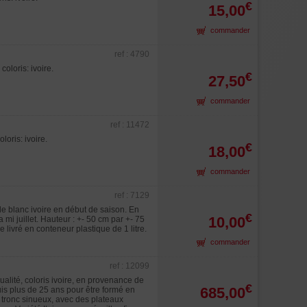
€
15,00
commander
ref : 4790
loris: ivoire.
€
27,50
commander
ref : 11472
oris: ivoire.
€
18,00
commander
ref : 7129
de blanc ivoire en début de saison. En
€
10,00
 mi juillet. Hauteur : +- 50 cm par +- 75
livré en conteneur plastique de 1 litre.
commander
ref : 12099
alité, coloris ivoire, en provenance de
€
685,00
is plus de 25 ans pour être formé en
u tronc sinueux, avec des plateaux