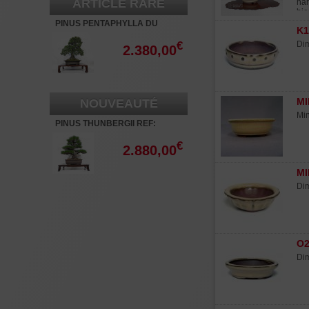
ARTICLE RARE
har
bie
déb
PINUS PENTAPHYLLA DU
K1
dur
JAPON REF :12020256
le 
€
Dim
2.380,00
MI
NOUVEAUTÉ
Min
PINUS THUNBERGII REF:
16070261
€
2.880,00
MI
Dim
O2
Dim