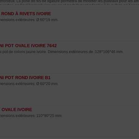
monieux. La pose de fils de ligature permettra de modifier les plateaux pour les affin
n vertes, particulièrement vigoureuse et parfaitement adaptée à la culture en bonsaï
ut d'été, contrairement au Juniperus chinensis type. Demande des arrosages copieux
 ROND À RIVETS IVOIRE
ant toute la période de végétation. Vendu sans sa tablette. Photographié en août 2
Juniperus ?
ensions extérieures: Ø 60*19 mm.
NI POT OVALE IVOIRE 7642
i pot de coloris jaune ivoire. Dimensions extérieures de :128*106*46 mm.
NI POT ROND IVOIRE B1
ensions extérieures: Ø 60*20 mm.
 OVALE IVOIRE
ensions extérieures: 110*90*25 mm.