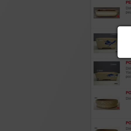
PE
Dim
peu
PO
Dim
Yix
ois
PO
Dim
Yix
poi
PO
Dim
PO
Dim