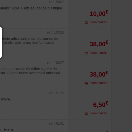
ref : 5062
oris: ivoire. Cette soucoupe plastique
€
10,00
commander
ref : 10328
terie artisanale émaillée signée de
€
38,00
Coloris ivoire avec motif artisanal
commander
ref : 10327
erie artisanale émaillée signée de
€
38,00
ï. Coloris ivoire avec motif artisanal
commander
ref : 5125
ivoire.
€
6,50
commander
ref : 6141
: ivoire.