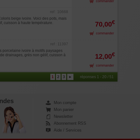
commander
ref : 10668
ris beige ivoire. Voici des pots, mais
€
70,00
if, cuisson à haute température.
commander
ref : 11397
 porcelaine ivoire à motifs paysages
€
12,00
 de drainages, grès non gélif, cuisson à
commander
1
2
3
►
réponses 1 - 20 / 51
ndes
Mon compte
Mon panier
Newsletter
Abonnement RSS
Aide / Services